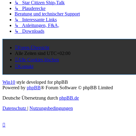
↳ Star Citizen Ship-Talk
↳ Plauderecke
Beratung und technischer Support
↳ Interessante Links
↳ Anleitungen, F&A,
↳ Downloads
Foren-Übersicht
Alle Zeiten sind
UTC+02:00
Alle Cookies löschen
Kontakt
Win10
style developed for phpBB
Powered by
phpBB
® Forum Software © phpBB Limited
Deutsche Übersetzung durch
phpBB.de
Datenschutz
|
Nutzungsbedingungen