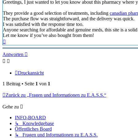
Greetings, I just wanted to let you know about this pharmacy where yo
They provide a good selection of treatments, including
canadian phar
The purchase flow was straightforward, and the delivery was quick.
I was satisfied with the response time too.
Anyone searching for affordable and genuine meds, this site is a solid
Let me know if you’ve also bought from them!
Nach
oben
Antworten
Druckansicht
1 Beitrag • Seite
1
von
1
Zurück zu „Fragen und Informationen zu E.A.S.S.“
Gehe zu
INFO-BOARD
↳ Knowledgebase
Öffentliches Board
↳ Fragen und Informationen zu E.A.S.S.