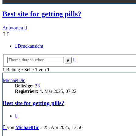
Best site for getting pills?
Antworten
Druckansicht
Erweiterte
Suche
Suche
1 Beitrag • Seite
1
von
1
MichaelDic
Beiträge:
23
Registriert:
4. Mär 2025, 07:22
Best site for getting pills?
Zitieren
Beitrag
von
MichaelDic
»
25. Apr 2025, 13:50