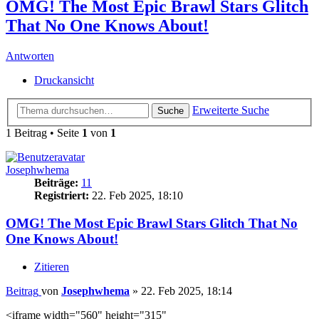
OMG! The Most Epic Brawl Stars Glitch
That No One Knows About!
Antworten
Druckansicht
Erweiterte Suche
Suche
1 Beitrag • Seite
1
von
1
Josephwhema
Beiträge:
11
Registriert:
22. Feb 2025, 18:10
OMG! The Most Epic Brawl Stars Glitch That No
One Knows About!
Zitieren
Beitrag
von
Josephwhema
»
22. Feb 2025, 18:14
<iframe width="560" height="315"