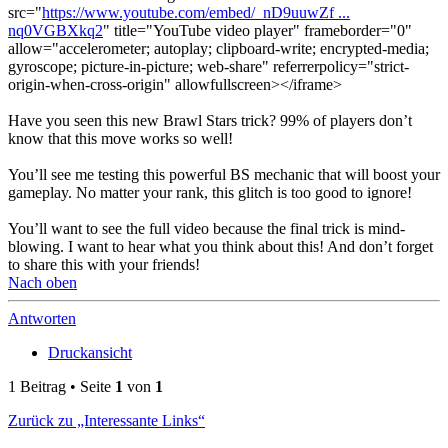
src="
https://www.youtube.com/embed/_nD9uuwZf ...
nq0VGBXkq2
" title="YouTube video player" frameborder="0"
allow="accelerometer; autoplay; clipboard-write; encrypted-media;
gyroscope; picture-in-picture; web-share" referrerpolicy="strict-
origin-when-cross-origin" allowfullscreen></iframe>
Have you seen this new Brawl Stars trick? 99% of players don’t
know that this move works so well!
You’ll see me testing this powerful BS mechanic that will boost your
gameplay. No matter your rank, this glitch is too good to ignore!
You’ll want to see the full video because the final trick is mind-
blowing. I want to hear what you think about this! And don’t forget
to share this with your friends!
Nach oben
Antworten
Druckansicht
1 Beitrag • Seite
1
von
1
Zurück zu „Interessante Links“