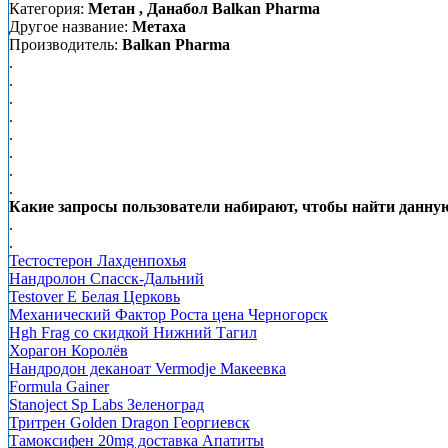
Категория:
Метан , Данабол Balkan Pharma
Другое название:
Метаха
Производитель:
Balkan Pharma
.
.
.
.
.
.
.
.
Какие запросы пользователи набирают, чтобы найти данную
.
.
Тестостерон Лахденпохья
Нандролон Спасск-Дальний
Testover E Белая Церковь
Механический Фактор Роста цена Черногорск
Hgh Frag со скидкой Нижний Тагил
Хорагон Королёв
Нандродон деканоат Vermodje Макеевка
Formula Gainer
Stanoject Sp Labs Зеленоград
Тритрен Golden Dragon Георгиевск
Тамоксифен 20mg доставка Апатиты