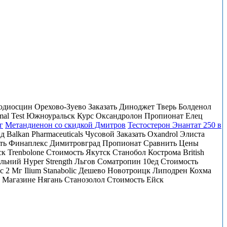
тодиосцин Орехово-Зуево Заказать Диноджет Тверь Болденол
imal Test Южноуральск Курс Оксандролон Пропионат Елец
г
Метандиенон со скидкой Дмитров
Тестостерон Энантат 250 в
 Balkan Pharmaceuticals Чусовой Заказать Oxandrol Элиста
Купить Финаплекс Димитровград Пропионат Сравнить Цены
 Trenbolone Стоимость Якутск Станобол Кострома British
альний Hyper Strength Льгов Cоматропин 10ед Стоимость
c 2 Мг Ilium Stanabolic Дешево Новотроицк Липодрен Кохма
В Магазине Нягань Станозолол Стоимость Ейск