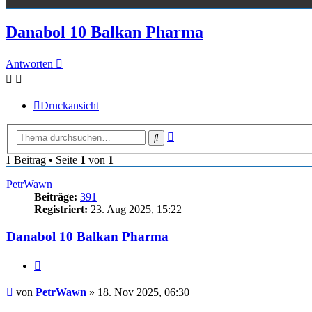
Danabol 10 Balkan Pharma
Antworten
Druckansicht
Erweiterte
Suche
Suche
1 Beitrag • Seite
1
von
1
PetrWawn
Beiträge:
391
Registriert:
23. Aug 2025, 15:22
Danabol 10 Balkan Pharma
Zitieren
Beitrag
von
PetrWawn
»
18. Nov 2025, 06:30