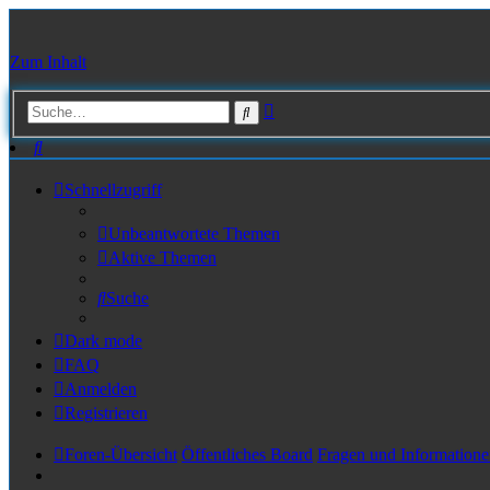
Zum Inhalt
Erweiterte
Suche
Suche
Suche
Schnellzugriff
Unbeantwortete Themen
Aktive Themen
Suche
Dark mode
FAQ
Anmelden
Registrieren
Foren-Übersicht
Öffentliches Board
Fragen und Informatione