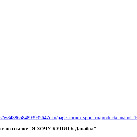
ps://w84886584893935647c.ru/page_forum_sport_ru/product/danabol
кайте по ссылке "Я ХОЧУ КУПИТЬ Данабол"