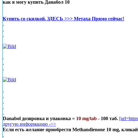
как я могу купить Данабол 10
Купить со скидкой. ЗДЕСЬ >>> Метаха Прямо сейчас!
.
.
.
.
.
.
.
.
.
.
.
Danabol дозировка и упаковка =
10 mg/tab
- 100 таб.
[url=htt
другую информацию ->>
Если есть желание приобрести Methandienone 10 mg, кли
.