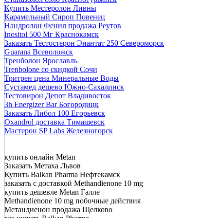
Купить Местеролон Ливны
Карамельный Сироп Повенец
Нандролон Фенил продажа Реутов
Inositol 500 Мг Краснокамск
Заказать Тестостерон Энантат 250 Североморск
Guarana Всеволожск
Тренболон Ярославль
Trenbolone со скидкой Сочи
Тритрен цена Минеральные Воды
Сустамед дешево Южно-Сахалинск
Тестовирон Депот Владивосток
3h Energizer Bar Богородицк
Заказать Либол 100 Егорьевск
Oxandrol доставка Тимашевск
Мастерон SP Labs Железногорск
купить онлайн Metan
Заказать Метаха Львов
Купить Balkan Pharma Нефтекамск
заказать с доставкой Methandienone 10 mg
купить дешевле Metan Галле
Methandienone 10 mg побочные действия
Метандиенон продажа Щелково