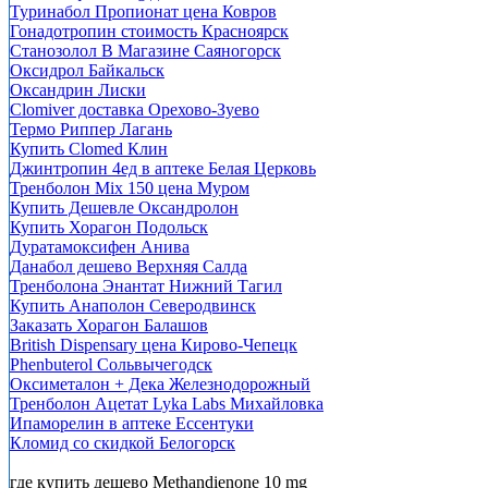
Туринабол Пропионат цена Ковров
Гонадотропин стоимость Красноярск
Станозолол В Магазине Саяногорск
Оксидрол Байкальск
Оксандрин Лиски
Clomiver доставка Орехово-Зуево
Термо Риппер Лагань
Купить Clomed Клин
Джинтропин 4ед в аптеке Белая Церковь
Тренболон Mix 150 цена Муром
Купить Дешевле Оксандролон
Купить Хорагон Подольск
Дуратамоксифен Анива
Данабол дешево Верхняя Салда
Тренболона Энантат Нижний Тагил
Купить Анаполон Северодвинск
Заказать Хорагон Балашов
British Dispensary цена Кирово-Чепецк
Phenbuterol Сольвычегодск
Оксиметалон + Дека Железнодорожный
Тренболон Ацетат Lyka Labs Михайловка
Ипаморелин в аптеке Ессентуки
Кломид со скидкой Белогорск
где купить дешево Methandienone 10 mg