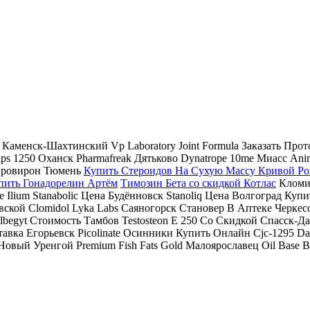
 Каменск-Шахтинский Vp Laboratory Joint Formula Заказать Про
ps 1250 Оханск Pharmafreak Дятьково Dynatrope 10me Миасс An
 Провирон Тюмень
Купить Стероидов На Сухую Массу Кривой Ро
пить Гонадорелин Артём
Tимозин Бета со скидкой Котлас
Кломид
ое Ilium Stanabolic Цена Будённовск Stanoliq Цена Волгоград 
кой Clomidol Lyka Labs Саяногорск Становер В Аптеке Черкесск
lbegyt Стоимость Тамбов Testosteon E 250 Со Скидкой Спасск-Д
авка Егорьевск Picolinate Осинники Купить Онлайн Cjc-1295 Da
овый Уренгой Premium Fish Fats Gold Малоярославец Oil Base 