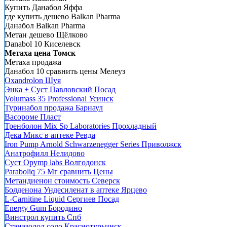
Купить Данабол Яффа
где купить дешево Balkan Pharma
Данабол Balkan Pharma
Метан дешево Щёлково
Danabol 10 Киселевск
Метаха цена Томск
Метаха продажа
Данабол 10 сравнить цены Мелеуз
Oxandrolon Шуя
Энка + Суст Павловский Посад
Volumass 35 Professional Усинск
Туринабол продажа Барнаул
Васороме Пласт
Тренболон Mix Sp Laboratories Прохладный
Дека Микс в аптеке Ревда
Iron Pump Arnold Schwarzenegger Series Приволжск
Анатрофилл Нелидово
Суст Opymp labs Волгодонск
Paraboliq 75 Мг сравнить Цены
Метандиенон стоимость Северск
Болденона Ундесиленат в аптеке Ярцево
L-Carnitine Liquid Сергиев Посад
Energy Gum Бородино
Винстрол купить Спб
Станазолол соло Краснотурьинск