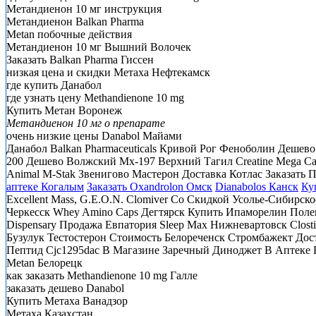
Метандиенон 10 мг инструкция
Метандиенон Balkan Pharma
Metan побочные действия
Метандиенон 10 мг Вышний Волочек
Заказать Balkan Pharma Гиссен
низкая цена и скидки Метаха Нефтекамск
где купить Данабол
где узнать цену Methandienone 10 mg
Купить Метан Воронеж
Метандиенон 10 мг о препарате
очень низкие цены Danabol Майами
Данабол Balkan Pharmaceuticals Кривой Рог Феноболин Дешево
200 Дешево Волжский Mx-197 Верхний Тагил Creatine Mega Ca
Animal M-Stak Звенигово Мастерон Доставка Котлас Заказать
аптеке Когалым
Заказать Oxandrolon Омск
Dianabolos Канск
Ку
Excellent Mass, G.E.O.N. Clomiver Со Скидкой Усолье-Сибирск
Черкесск Whey Amino Caps Дегтярск Купить Ипаморелин Полевс
Dispensary Продажа Евпатория Sleep Max Нижневартовск Closti
Бузулук Тестостерон Стоимость Белореченск Стромбажект Дост
Пептид Cjc1295dac В Магазине Заречный Диноджет В Аптеке Н
Metan Белорецк
как заказать Methandienone 10 mg Галле
заказать дешево Danabol
Купить Метаха Ванадзор
Метаха Казахстан