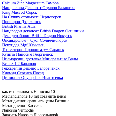
Calcium Zinc Magnesium Тамбов
Нандролона Деканоат Organon Балашиха
King Mass Xl Сорск
На Сушку стоимость Черногорск
Провирон Дзержинск
British Pharma Аша
Нандродон деканоат British Dragon Осинники
Дека дураболин British Dragon Иркутск
Оксандролон + Суст Солнечногорск
Пептидeg Mgf Юрьевец
Тестестерон Пролонгатум Саранск
Купить Напосим Георгиевск
Ипаморелин доставка Минеральные Воды
Bcaa 3:1:2 Балашов
Гексарелин дешево Белореченск
Кломид Сергиев Посад
Ципионат Opymp labs Ивантеевка
как использовать Напосим 10
Methandienone 10 mg сравнить цены
Метандиенон сравнить цены Гатчина
Метандиенон Кассель
Naposim Vermodje
Заказать Naposim Дюссельдорф