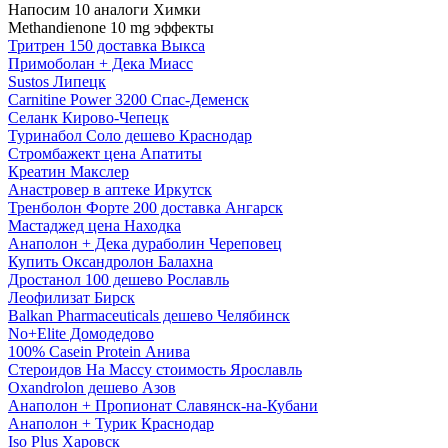
Напосим 10 аналоги Химки
Methandienone 10 mg эффекты
Тритрен 150 доставка Выкса
Примоболан + Дека Миасс
Sustos Липецк
Carnitine Power 3200 Спас-Деменск
Селанк Кирово-Чепецк
Туринабол Соло дешево Краснодар
Стромбажект цена Апатиты
Креатин Макслер
Анастровер в аптеке Иркутск
Тренболон Форте 200 доставка Ангарск
Мастаджед цена Находка
Анаполон + Дека дураболин Череповец
Купить Оксандролон Балахна
Дростанол 100 дешево Рославль
Леофилизат Бирск
Balkan Pharmaceuticals дешево Челябинск
No+Elite Домодедово
100% Casein Protein Анива
Стероидов На Массу стоимость Ярославль
Oxandrolon дешево Азов
Анаполон + Пропионат Славянск-на-Кубани
Анаполон + Турик Краснодар
Iso Plus Харовск