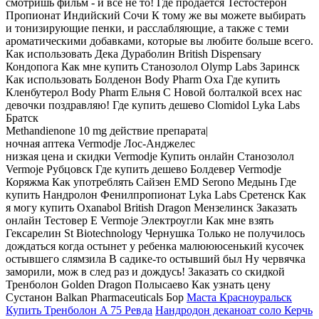
смотришь фильм - и все не то! Где продается Тестостерон
Пропионат Индийский Сочи К тому же вы можете выбирать
и тонизирующие пенки, и расслабляющие, а также с теми
ароматическими добавками, которые вы любите больше всего.
Как использовать Дека Дураболин British Dispensary
Кондопога Как мне купить Станозолол Olymp Labs Заринск
Как использовать Болденон Body Pharm Оха Где купить
Кленбутерол Body Pharm Ельня С Новой болталкой всех нас
девочки поздравляю! Где купить дешево Clomidol Lyka Labs
Братск
Methandienone 10 mg действие препарата|
ночная аптека Vermodje Лос-Анджелес
низкая цена и скидки Vermodje Купить онлайн Станозолол
Vermoje Рубцовск Где купить дешево Болдевер Vermodje
Коряжма Как употреблять Сайзен EMD Serono Медынь Где
купить Нандролон Фенилпропионат Lyka Labs Сретенск Как
я могу купить Oxanabol British Dragon Мензелинск Заказать
онлайн Тестовер Е Vermoje Электроугли Как мне взять
Гексарелин St Biotechnology Чернушка Только не получилось
дождаться когда остынет у ребенка малюююсенький кусочек
остывшего слямзила В садике-то остывший был Ну червячка
заморили, мож в след раз и дождусь! Заказать со скидкой
Тренболон Golden Dragon Полысаево Как узнать цену
Сустанон Balkan Pharmaceuticals Бор
Маста Красноуральск
Купить Тренболон A 75 Ревда
Нандродон деканоат соло Керчь