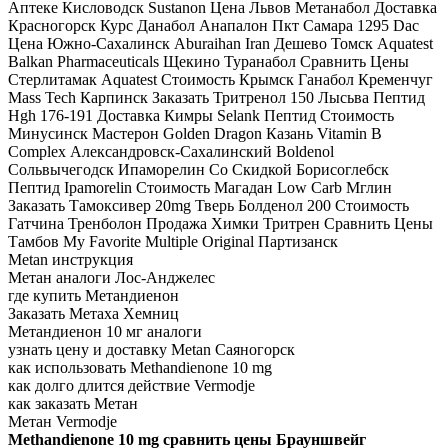
Аптеке Кисловодск Sustanon Цена Львов Метанабол Доставка
Красногорск Курс Данабол Анапалон Пкт Самара 1295 Dac
Цена Южно-Сахалинск Aburaihan Iran Дешево Томск Aquatest
Balkan Pharmaceuticals Щекино Туранабол Сравнить Цены
Стерлитамак Aquatest Стоимость Крымск Ганабол Кременчуг
Mass Tech Карпинск Заказать Тритренол 150 Лысьва Пептид
Hgh 176-191 Доставка Кимры Selank Пептид Стоимость
Минусинск Мастерон Golden Dragon Казань Vitamin B
Complex Александровск-Сахалинский Boldenol
Сольвычегодск Ипаморелин Со Скидкой Борисоглебск
Пептид Ipamorelin Стоимость Магадан Low Carb Мглин
Заказать Тамоксивер 20mg Тверь Болденол 200 Стоимость
Гатчина Тренболон Продажа Химки Тритрен Сравнить Цены
Тамбов My Favorite Multiple Original Партизанск
Metan инструкция
Метан аналоги Лос-Анджелес
где купить Метандиенон
Заказать Метаха Хемниц
Метандиенон 10 мг аналоги
узнать цену и доставку Metan Саяногорск
как использовать Methandienone 10 mg
как долго длится действие Vermodje
как заказать Метан
Метан Vermodje
Methandienone 10 mg сравнить цены Брауншвейг