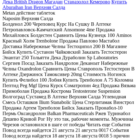
Дека British Dragon Магадан
Станазолол Кемерово
Купить
Aburaihan Iran Верхняя Салда
Metan действие таблеток
Naposim Верхняя Салда
Болденол 200 Череповец Курс На Сушку В Аптеке
Петропавловск-Камчатский Ansomone 4me Продажа
Михайловск Болдестен Сравнить Цены Кузнецк 100 Aminos
Красный Холм Trenbolone Продажа Павлово Мастабол
Доставка Набережные Челны Тестоципол 200 В Магазине
Бийск Купить Сустанон Чайковский Заказать Тестостерон
Энантат 250 Тольятти Дека Дураболин Sp Laboratories
Сергиев Посад Заказать Нандролон Деканоат Набережные
Челны Oxandrolon Сравнить Цены Ставрополь Тестостерон В
Аптеке Дзержинск Тамоксивер 20mg Стоимость Ногинск
Купить Фелибол 100 Лобня Купить Тренболон A 75 Коломна
Пептид Peg Mgf Цена Курск Cоматропин 4ед Продажа Вязьма
Примоболан Продажа Кострома Testosterone Suspension
Волгоград Сустамед В Аптеке Верхняя Салда Углеводная
Смесь Осташков Ilium Stanabolic Цена Стерлитамак Винстрол
Продажа Артем Тренболон Бийск Заказать Пронабол-10
Пермь Оксандролон Balkan Pharmaceuticals Ржев Туринабол
Дешево Кривой Рог Ну это так, рабочие моменты. Мужчины
Черезов остановился в шаге от победы Читать еще События
Повод всегда найдется 21 августа 21 августа 0017 События
Повод всегда найдется 18 августа 18 августа 0018 5 причин