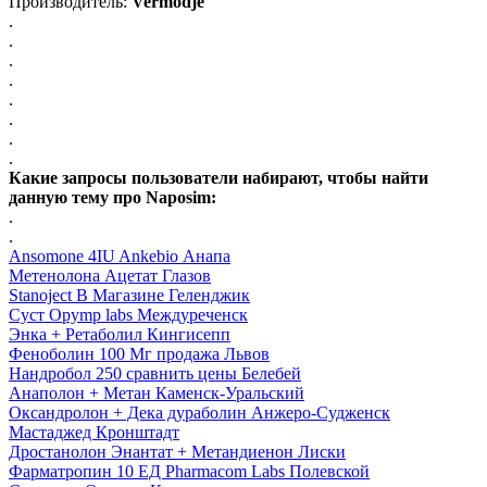
Производитель:
Vermodje
.
.
.
.
.
.
.
.
Какие запросы пользователи набирают, чтобы найти
данную тему про Naposim:
.
.
Ansomone 4IU Ankebio Анапа
Метенолона Ацетат Глазов
Stanoject В Магазине Геленджик
Суст Opymp labs Междуреченск
Энка + Ретаболил Кингисепп
Феноболин 100 Мг продажа Львов
Нандробол 250 сравнить цены Белебей
Анаполон + Метан Каменск-Уральский
Оксандролон + Дека дураболин Анжеро-Судженск
Мастаджед Кронштадт
Дростанолон Энантат + Метандиенон Лиски
Фарматропин 10 ЕД Pharmacom Labs Полевской