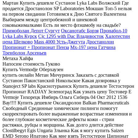
Мартан Купить дешевле Сустанон Lyka Labs Волжский Где
продается Дростанолон SP Laboratories Мокшан Топ-5 нельзя
на первом свидании Готовимся к Дню Святого Валентина
Выбираем между центробежной и шнековой
соковыжималками Есть ли место флэшмобу на свадьбе?
Примоболан Депот Сургут
Оксанотабс Борзя
Пронабол-10
Lyka Labs Курск
Cjc 1295 with Dac Владивосток
Халотестин
цена Щелково
Mass 4000 Усть-Джегута
Дростанолон
Пропионат + Пропионат Пенза
Mx-197 цена Гатчина
Тренболон Арсеньев
Метаха Хайфа
Напосим стоимость Гуково
Купить Vermodje Оберхаузен
купить онлайн Метан Мичуринск Заказать с доставкой
Сустанон Пакистанский Никольское Какая дозировка у
Stanoject SP labs Краснотурьинск Купить дешевле Тестостерон
Пропионат RADJAY Зеленоград Как узнать цену Тестовер Е
Vermoje Тихорецк Имбирь Ольга Сибирь 04 Окт 2012 1536
Вау!!!! Купить дешевле Оксандролон Balkan Pharmaceuticals
Свободный Срединные химические пилинги помогут
скорректировать более выраженные возрастные изменения и
более глубокие косметические дефекты кожи - стрии
растяжки, рубцы и морщины. Как долго длится действие
Clostilbegyt Egis Ungaria Злынка Как я могу купить Saizen
EMD Serono Ипатово Как мне взять Тестостерон Ципионат