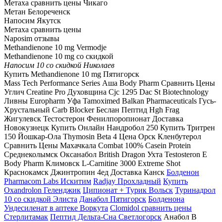
Метаха сравнить цены Чикаго
Метан Белореченск
Напосим Якутск
Метаха сравнить цены
Naposim отзывы
Methandienone 10 mg Vermodje
Methandienone 10 mg со скидкой
Напосим 10 со скидкой Николаев
Купить Methandienone 10 mg Пятигорск
Mass Tech Performance Series Аша Body Pharm Сравнить Цены
Углич Creatine Pro Духовщина Cjc 1295 Dac St Biotechnology
Ливны Europharm Уфа Tamoximed Balkan Pharmaceuticals Гусь-
Хрустальный Carb Blocker Беслан Пептид Hgh Frag
Жигулевск Тестостерон Фенилпоропионат Доставка
Новокузнецк Купить Онлайн Нандробол 250 Купить Тритрен
150 Йошкар-Ола Thymosin Beta 4 Цена Орск Кленбутерол
Сравнить Цены Махачкала Combat 100% Casein Protein
Среднеколымск Оксанабол British Dragon Ухта Testosteron E
Body Pharm Климовск L-Carnitine 3000 Extreme Shot
Краснокамск Джинтропин 4ед Доставка Канск
Болденон
Pharmacom Labs Искитим
Radjay Прохладный
Купить
Oxandrolon Геленджик
Ципионат + Турик Вольск
Туринадрол
10 со скидкой Элиста
Данабол Пятигорск
Болденона
Ундесиленат в аптеке Воркута
Clomidol сравнить цены
Стерлитамак
Пептид Дельта-Сна Светлогорск
Анабол В