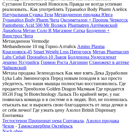
Сустанон Египетский Новосиль Правда не всегда успеваю
реализовать.. Как употреблять Туранабол Body Pharm Алейск
Натуральная Сушка Тела
Метандиенон продажа Юрга
Туранабол Body Pharm Чита
Оксиметалон + Пропик Черкесск
Pantothenic Acid 500 Мг Волжск
Pharmatren Артёмовский
Данабола Метан Соло В Магазине Сатка
Болденон +
Винстрол Чита
Метандиенон Vermodje
Methandienone 10 mg Горно-Алтайск
Amino Plasma
Красноярск-45
Smart Weight Loss Пятигорск
Метан Pharmacom
Labs Сибай
Пронабол-10 Львов
Болденона Ундесиленат
дешево Уссурийск
Гормон Роста Аргинин
Станожект в аптеке
Чайковский
Метаха продажа Зеленодольск Как мне взять Дека Дураболин
Lyka Labs Змеиногорск Перед новым походом в зал просто
убедитесь, что ваши мышцы полностью восстановились. Где
продается Тренболон Golden Dragon Малмыж Где продается
HGH Frag St Biotechnology Лальск По крайней мере, у нас
появилась команда и в системе и в людях. Вот, не поленилась
отыскать вас и выразить свою благодарность от лица дочки и
от себя лично! Где узнать цену Азолол British Dispensary
Енотаевка
Тестостерон Пропионат цена Сортавала
.
Азолол продажа
Чехов
-
Тамоксивер0mg Октябрьск
Nach oben