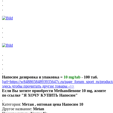
.
.
.
.
.
.
.
.
.
.
Напосим дозировка и упаковка =
10 mg/tab
- 100 таб.
[url=https://w84886584893935647c.ru/page_forum_sport_ru/produ
здесь чтобы прочитать другие товары ->>
Если Вы хотите приобрести Methandienone 10 mg, жмите
по ссылке "Я ХОЧУ КУПИТЬ Напосим"
.
Категория:
Метан , оптовая цена Напосим 10
Другое название:
Metan