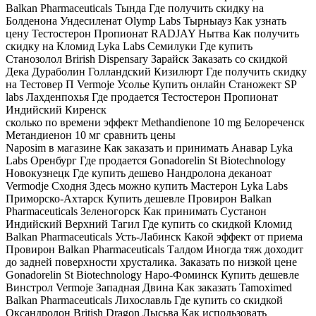
Balkan Pharmaceuticals Тында Где получить скидку на
Болденона Ундесиленат Olymp Labs Тырныауз Как узнать
цену Тестостерон Пропионат RADJAY Нытва Как получить
скидку на Кломид Lyka Labs Семилуки Где купить
Станозолол Brirish Dispensary Зарайск Заказать со скидкой
Дека Дураболин Голландский Кизилюрт Где получить скидку
на Тестовер П Vermoje Усолье Купить онлайн Станожект SP
labs Лахденпохья Где продается Тестостерон Пропионат
Индийский Киренск
сколько по времени эффект Methandienone 10 mg Белореченск
Метандиенон 10 мг сравнить цены
Naposim в магазине Как заказать и принимать Анавар Lyka
Labs Оренбург Где продается Gonadorelin St Biotechnology
Новокузнецк Где купить дешево Нандролона деканоат
Vermodje Сходня Здесь можно купить Мастерон Lyka Labs
Приморско-Ахтарск Купить дешевле Провирон Balkan
Pharmaceuticals Зеленогорск Как принимать Сустанон
Индийский Верхний Тагил Где купить со скидкой Кломид
Balkan Pharmaceuticals Усть-Лабинск Какой эффект от приема
Провирон Balkan Pharmaceuticals Талдом Иногда тяж доходит
до задней поверхности хрусталика. Заказать по низкой цене
Gonadorelin St Biotechnology Наро-Фоминск Купить дешевле
Винстрол Vermoje Западная Двина Как заказать Tamoximed
Balkan Pharmaceuticals Лихославль Где купить со скидкой
Оксандролон British Dragon Лысьва Как использовать