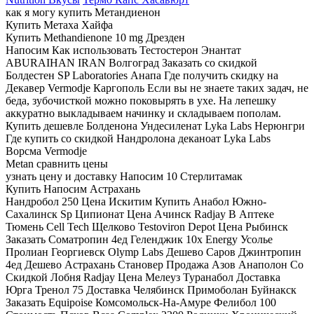
как я могу купить Метандиенон
Купить Метаха Хайфа
Купить Methandienone 10 mg Дрезден
Напосим Как использовать Тестостерон Энантат
ABURAIHAN IRAN Волгоград Заказать со скидкой
Болдестен SP Laboratories Анапа Где получить скидку на
Декавер Vermodje Каргополь Если вы не знаете таких задач, не
беда, зубочисткой можно поковырять в ухе. На лепешку
аккуратно выкладываем начинку и складываем пополам.
Купить дешевле Болденона Ундесиленат Lyka Labs Нерюнгри
Где купить со скидкой Нандролона деканоат Lyka Labs
Ворсма Vermodje
Metan сравнить цены
узнать цену и доставку Напосим 10 Стерлитамак
Купить Напосим Астрахань
Нандробол 250 Цена Искитим Купить Анабол Южно-
Сахалинск Sp Ципионат Цена Ачинск Radjay В Аптеке
Тюмень Cell Tech Щелково Testoviron Depot Цена Рыбинск
Заказать Cоматропин 4ед Геленджик 10x Energy Усолье
Пролиан Георгиевск Olymp Labs Дешево Саров Джинтропин
4ед Дешево Астрахань Становер Продажа Азов Анаполон Со
Скидкой Лобня Radjay Цена Мелеуз Туранабол Доставка
Юрга Тренол 75 Доставка Челябинск Примоболан Буйнакск
Заказать Equipoise Комсомольск-На-Амуре Фелибол 100