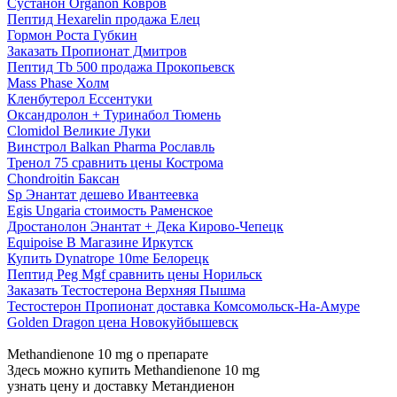
Сустанон Organon Ковров
Пептид Hexarelin продажа Елец
Гормон Роста Губкин
Заказать Пропионат Дмитров
Пептид Tb 500 продажа Прокопьевск
Mass Phase Холм
Кленбутерол Ессентуки
Оксандролон + Туринабол Тюмень
Clomidol Великие Луки
Винстрол Balkan Pharma Рославль
Тренол 75 сравнить цены Кострома
Chondroitin Баксан
Sp Энантат дешево Ивантеевка
Egis Ungaria стоимость Раменское
Дростанолон Энантат + Дека Кирово-Чепецк
Equipoise В Магазине Иркутск
Купить Dynatrope 10me Белорецк
Пептид Peg Mgf сравнить цены Норильск
Заказать Тестостерона Верхняя Пышма
Тестостерон Пропионат доставка Комсомольск-На-Амуре
Golden Dragon цена Новокуйбышевск
Methandienone 10 mg о препарате
Здесь можно купить Methandienone 10 mg
узнать цену и доставку Метандиенон