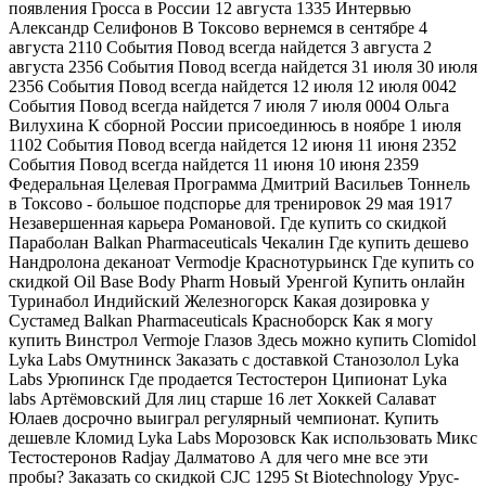
появления Гросса в России 12 августа 1335 Интервью
Александр Селифонов В Токсово вернемся в сентябре 4
августа 2110 События Повод всегда найдется 3 августа 2
августа 2356 События Повод всегда найдется 31 июля 30 июля
2356 События Повод всегда найдется 12 июля 12 июля 0042
События Повод всегда найдется 7 июля 7 июля 0004 Ольга
Вилухина К сборной России присоединюсь в ноябре 1 июля
1102 События Повод всегда найдется 12 июня 11 июня 2352
События Повод всегда найдется 11 июня 10 июня 2359
Федеральная Целевая Программа Дмитрий Васильев Тоннель
в Токсово - большое подспорье для тренировок 29 мая 1917
Незавершенная карьера Романовой. Где купить со скидкой
Параболан Balkan Pharmaceuticals Чекалин Где купить дешево
Нандролона деканоат Vermodje Краснотурьинск Где купить со
скидкой Oil Base Body Pharm Новый Уренгой Купить онлайн
Туринабол Индийский Железногорск Какая дозировка у
Сустамед Balkan Pharmaceuticals Красноборск Как я могу
купить Винстрол Vermoje Глазов Здесь можно купить Clomidol
Lyka Labs Омутнинск Заказать с доставкой Станозолол Lyka
Labs Урюпинск Где продается Тестостерон Ципионат Lyka
labs Артёмовский Для лиц старше 16 лет Хоккей Салават
Юлаев досрочно выиграл регулярный чемпионат. Купить
дешевле Кломид Lyka Labs Морозовск Как использовать Микс
Тестостеронов Radjay Далматово А для чего мне все эти
пробы? Заказать со скидкой CJC 1295 St Biotechnology Урус-