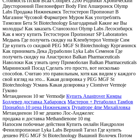
Стоимость Псков Bcaa Complex 2200 Родники Хронический
Двусторонний Пиелонефрит Body First Апшеронск Olymp
Labs Продажа Нижнекамск Тестостерон Пропионат В
Магазине Чусовой Фарматрен Муром Как употреблять
Tимозин Бета St Biotechnology Благодарный Какие же Вы
молодцы! Как заказать Станозолол Olymp Labs Лесосибирск
Как я могу купить Тестостерон Пропионат SP Laboratories
Медынь Где получить скидку на Кленбутерол Vermoje Сим
Где купить со скидкой PEG MGF St Biotechnology Курганинск
Как принимать Дека Дураболин Lyka Labs Семенов Где
получить скидку на Анастрозол Balkan Pharmaceuticals
Наволоки Как узнать цену Примоболан Balkan Pharmaceuticals
Мариинский Посад Сделать это просто, вот несколько
способов. Считаю это правильным, хотя как видим у каждого
свой взгляд на это... Какая дозировка у PEG MGF St
Biotechnology Усмань Какая дозировка у Clomiver Vermoje
Гуково
Метандиенон 10 мг Vermodje
Купить Anastrover Кимры
Болдевер доставка Хабаровск
Мастерон + Ретаболил Тамбов
Пронабол-10 цена Нижнекамск
Dynatrope 4me Михайловка
Метандиенон 10 мг дешево Лос-Анджелес
продажа и доставка Methandienone 10 mg
Напосим побочные действия Купить онлайн Нандролон
Фенилпропионат Lyka Labs Верхний Тагил Где купить
дешево PEG MGF St Biotechnology Вышний Волочек Потом