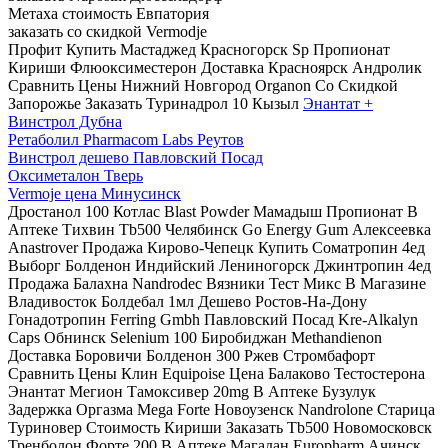
Метаха стоимость Евпатория
заказать со скидкой Vermodje
Профит Купить Мастаджед Красногорск Sp Пропионат
Кириши Флюоксиместерон Доставка Красноярск Андролик
Сравнить Цены Нижний Новгород Organon Со Скидкой
Запорожье Заказать Туринадрол 10 Кызыл
Энантат +
Винстрол Дубна
Ретаболил Pharmacom Labs Реутов
Винстрол дешево Павловский Посад
Оксиметалон Тверь
Vermoje цена Минусинск
Дростанол 100 Котлас Blast Powder Мамадыш Пропионат В
Аптеке Тихвин Tb500 Челябинск Go Energy Gum Алексеевка
Anastrover Продажа Кирово-Чепецк Купить Cоматропин 4ед
Выборг Болденон Индийский Лениногорск Джинтропин 4ед
Продажа Балахна Nandrodec Вязники Тест Микс В Магазине
Владивосток Болдебал 1мл Дешево Ростов-На-Дону
Гонадотропин Ferring Gmbh Павловский Посад Kre-Alkalyn
Caps Обнинск Selenium 100 Биробиджан Methandienon
Доставка Боровичи Болденон 300 Ржев Стромбафорт
Сравнить Цены Клин Equipoise Цена Балаково Тестостерона
Энантат Мегион Тамоксивер 20mg В Аптеке Бузулук
Задержка Оргазма Mega Forte Новоузенск Nandrolone Старица
Туриновер Стоимость Кириши Заказать Tb500 Новомосковск
Тренболон Форте 200 В Аптеке Магадан Europharm Ачинск