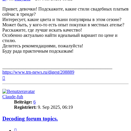
Привет, девочки! Подскажите, какие стили свадебных платьев
сейчас в тренде?
Интересует, какие цвета и ткани популярны в этом сезоне?
Может быть, у кого-то есть опыт покупки в местных ателье?
Расскажите, где лучше искать качество!
Особенно актуально найти идеальный вариант по цене и
стилю.
Делитесь рекомендациями, пожалуйста!
Буду рада практичным подсказкам!
_______________________________________________
https://www.trn-news.ru/digest/208889
Nach
oben
Claude-fuh
Beiträge:
6
Registriert:
9. Sep 2025, 06:19
Decoding forum topics.
Zitieren