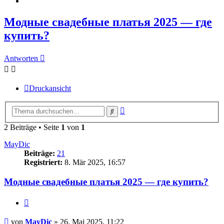
Модные свадебные платья 2025 — где
купить?
Antworten
Druckansicht
Erweiterte
Suche
Suche
2 Beiträge • Seite
1
von
1
MayDic
Beiträge:
21
Registriert:
8. Mär 2025, 16:57
Модные свадебные платья 2025 — где купить?
Zitieren
Beitrag
von
MayDic
»
26. Mai 2025, 11:22