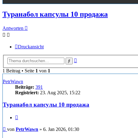
Туранабол капсулы 10 продажа
Antworten
Druckansicht
Erweiterte
Suche
Suche
1 Beitrag • Seite
1
von
1
PetrWawn
Beiträge:
391
Registriert:
23. Aug 2025, 15:22
Туранабол капсулы 10 продажа
Zitieren
Beitrag
von
PetrWawn
»
6. Jan 2026, 01:30