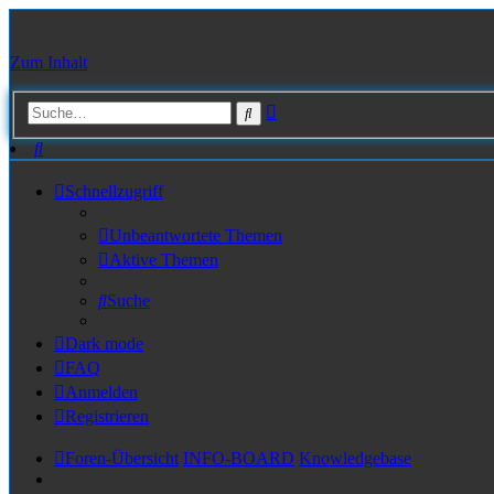
Zum Inhalt
Erweiterte
Suche
Suche
Suche
Schnellzugriff
Unbeantwortete Themen
Aktive Themen
Suche
Dark mode
FAQ
Anmelden
Registrieren
Foren-Übersicht
INFO-BOARD
Knowledgebase