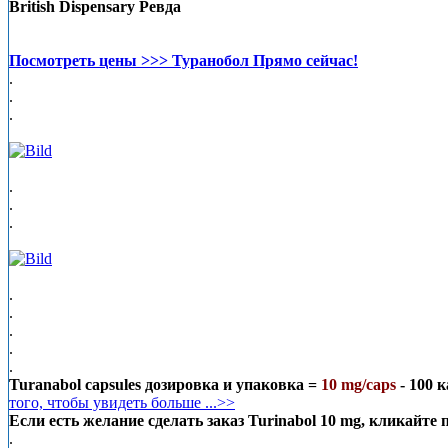
British Dispensary Ревда
Посмотреть цены >>> Туранобол Прямо сейчас!
.
.
.
.
.
.
.
.
.
.
.
Turanabol capsules дозировка и упаковка =
10 mg/caps
- 100 к
того, чтобы увидеть больше ...>>
Если есть желание сделать заказ Turinabol 10 mg, кликай
.