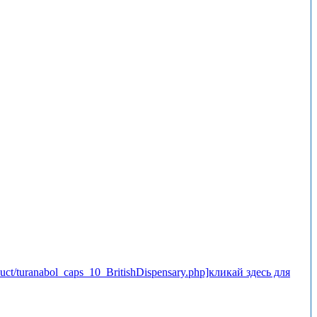
uct/turanabol_caps_10_BritishDispensary.php]кликай здесь для