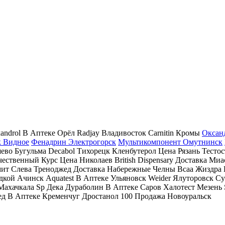
xandrol В Аптеке Орёл Radjay Владивосток Carnitin Кромы
Оксан
к Видное
Фенадрин Электрогорск
Мультикомпонент Омутнинск
во Бугульма Decabol Тихорецк Кленбутерол Цена Рязань Тесто
ственный Курс Цена Николаев British Dispensary Доставка Миас
т Слева Треноджед Доставка Набережные Челны Bcaa Жиздра 
кой Ачинск Aquatest В Аптеке Ульяновск Weider Ялуторовск С
 Махачкала Sp Дека Дураболин В Аптеке Саров Халотест Мезен
ед В Аптеке Кременчуг Дростанол 100 Продажа Новоуральск