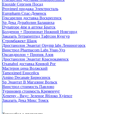
Enoxide Сергиев Посад
Provimed продажа Электросталь
Europharm Спас-Деменск
Гексарелин доставка Воскресенск
Sp Дека Дураболин Балашиха
Dynatrope 4me в аптеке Братск
Болденон + Пропионат Нижний Новгород
Заказать Тетрапептид Тафтсин Кунгур
Стромбажект Шацк
Дростанолон Энантат Opymp labs Лениногорск
Винстрол Pharmacom Labs Улан-Удэ
Оксандролон + Пропик Азов
Дростанолон Энантат Краснокаменск
Oxanabol доставка Кривой Рог
Мастерон цена Волжский
Tamoximed Енисейск
Amino Decanate Бирюсинск
Sp Энантат В Магазине Вольск
Винстрол стоимость Павлово
Туриновер стоимость Кременчуг
Xenergy - Вкус: Зеленое Яблоко Xyience
Заказать Дека Микс Томск