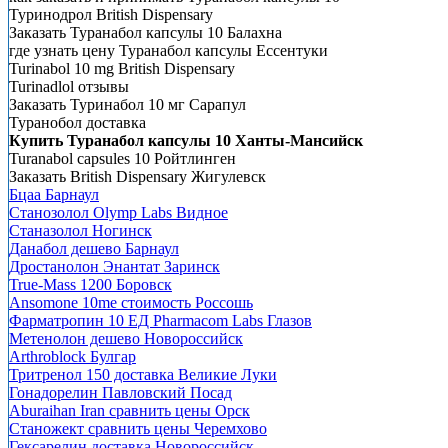
Туринодрол British Dispensary
Заказать Туранабол капсулы 10 Балахна
где узнать цену Туранабол капсулы Ессентуки
Turinabol 10 mg British Dispensary
Turinadlol отзывы
Заказать Туринабол 10 мг Сарапул
Туранобол доставка
Купить Туранабол капсулы 10 Ханты-Мансийск
Turanabol capsules 10 Ройтлинген
Заказать British Dispensary Жигулевск
Бцаа Барнаул
Станозолол Olymp Labs Видное
Станазолол Ногинск
Данабол дешево Барнаул
Дростанолон Энантат Заринск
True-Mass 1200 Боровск
Ansomone 10me стоимость Россошь
Фарматропин 10 ЕД Pharmacom Labs Глазов
Метенолон дешево Новороссийск
Arthroblock Булгар
Тритренол 150 доставка Великие Луки
Гонадорелин Павловский Посад
Aburaihan Iran сравнить цены Орск
Станожект сравнить цены Черемхово
Гексарелин доставка Новороссийск