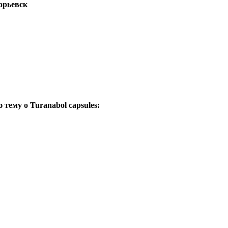
горьевск
тему о Turanabol capsules: