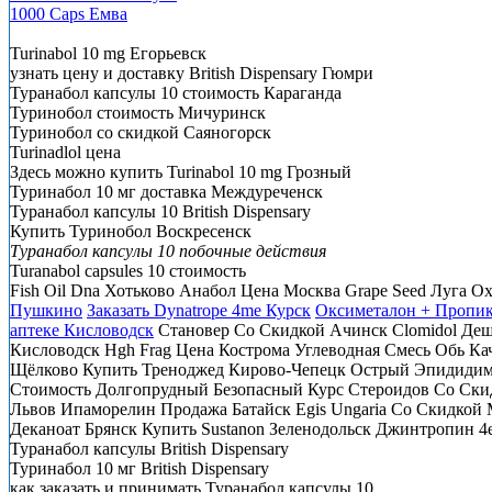
1000 Caps Емва
Turinabol 10 mg Егорьевск
узнать цену и доставку British Dispensary Гюмри
Туранабол капсулы 10 стоимость Караганда
Туринобол стоимость Мичуринск
Туринобол со скидкой Саяногорск
Turinadlol цена
Здесь можно купить Turinabol 10 mg Грозный
Туринабол 10 мг доставка Междуреченск
Туранабол капсулы 10 British Dispensary
Купить Туринобол Воскресенск
Туранабол капсулы 10 побочные действия
Turanabol capsules 10 стоимость
Fish Oil Dna Хотьково Анабол Цена Москва Grape Seed Луга O
Пушкино
Заказать Dynatrope 4me Курск
Оксиметалон + Пропи
аптеке Кисловодск
Становер Со Скидкой Ачинск Clomidol Деше
Кисловодск Hgh Frag Цена Кострома Углеводная Смесь Обь Каче
Щёлково Купить Треноджед Кирово-Чепецк Острый Эпидидими
Стоимость Долгопрудный Безопасный Курс Стероидов Со Скид
Львов Ипаморелин Продажа Батайск Egis Ungaria Со Скидкой
Деканоат Брянск Купить Sustanon Зеленодольск Джинтропин 4
Туранабол капсулы British Dispensary
Туринабол 10 мг British Dispensary
как заказать и принимать Туранабол капсулы 10