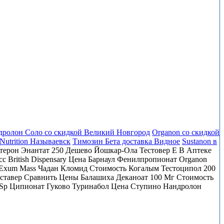
дролон Соло со скидкой Великий Новгород
Organon со скидкой
Nutrition Называевск
Tимозин Бета доставка Видное
Sustanon в
стерон Энантат 250 Дешево Йошкар-Ола Тестовер Е В Аптеке
с British Dispensary Цена Барнаул Фенилпропионат Organon
Exum Mass Чадан Кломид Стоимость Когалым Тестоципол 200
уставер Сравнить Цены Балашиха Деканоат 100 Мг Стоимость
ь Sp Ципионат Гуково Туринабол Цена Ступино Нандролон