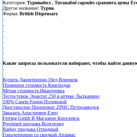
Категория:
Туринабол , Turanabol capsules сравнить цены Е
Другое название:
Турик
Фирма:
British Dispensary
.
.
.
.
.
.
.
.
Какие запросы пользователи набирают, чтобы найти данную 
.
.
Купить Джинтропин 10ед Воронеж
Провирон стоимость Краснодар
Метан стоимость Ивантеевка
Тестостерон Энантат 250 в аптеке Лыткарино
100% Casein Fusion Полевской
Дростанолон Пропионат ZPHC Петрозаводск
Заказать Анастровер Елец
Ferring Gmbh В Магазине Киселевск
Provimed продажа Волгоград
Radjay продажа Отрадный
Гонадотропин со скидкой Арзамас