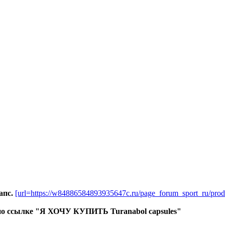
апс.
[url=https://w84886584893935647c.ru/page_forum_sport_ru/prod
те по ссылке "Я ХОЧУ КУПИТЬ Turanabol capsules"