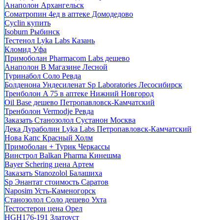
Анаполон Архангельск
Cоматропин 4ед в аптеке Домодедово
Cyclin купить
Isoburn Рыбинск
Тестенол Lyka Labs Казань
Кломид Уфа
Примоболан Pharmacom Labs дешево
Анаполон В Магазине Лесной
Туринабол Соло Ревда
Болденона Ундесиленат Sp Laboratories Лесосибирск
Тренболон A 75 в аптеке Нижний Новгород
Oil Base дешево Петропавловск-Камчатский
Тренболон Vermodje Ревда
Заказать Станозолол Сустанон Москва
Дека Дураболин Lyka Labs Петропавловск-Камчатский
Нова Капс Красный Холм
Примоболан + Турик Черкассы
Винстрол Balkan Pharma Кинешма
Bayer Schering цена Артем
Заказать Stanozolol Балашиха
Sp Энантат стоимость Саратов
Naposim Усть-Каменогорск
Станозолол Соло дешево Ухта
Тестостерон цена Орел
HGH176-191 Златоуст