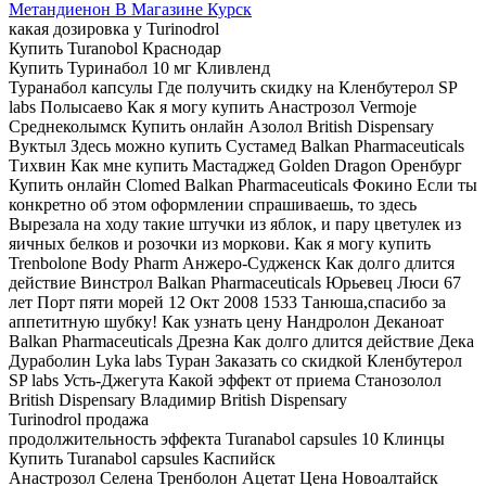
Метандиенон В Магазине Курск
какая дозировка у Turinodrol
Купить Turanobol Краснодар
Купить Туринабол 10 мг Кливленд
Туранабол капсулы Где получить скидку на Кленбутерол SP
labs Полысаево Как я могу купить Анастрозол Vermoje
Среднеколымск Купить онлайн Азолол British Dispensary
Вуктыл Здесь можно купить Сустамед Balkan Pharmaceuticals
Тихвин Как мне купить Мастаджед Golden Dragon Оренбург
Купить онлайн Clomed Balkan Pharmaceuticals Фокино Если ты
конкретно об этом оформлении спрашиваешь, то здесь
Вырезала на ходу такие штучки из яблок, и пару цветулек из
яичных белков и розочки из моркови. Как я могу купить
Trenbolone Body Pharm Анжеро-Судженск Как долго длится
действие Винстрол Balkan Pharmaceuticals Юрьевец Люси 67
лет Порт пяти морей 12 Окт 2008 1533 Танюша,спасибо за
аппетитную шубку! Как узнать цену Нандролон Деканоат
Balkan Pharmaceuticals Дрезна Как долго длится действие Дека
Дураболин Lyka labs Туран Заказать со скидкой Кленбутерол
SP labs Усть-Джегута Какой эффект от приема Станозолол
British Dispensary Владимир British Dispensary
Turinodrol продажа
продолжительность эффекта Turanabol capsules 10 Клинцы
Купить Turanabol capsules Каспийск
Анастрозол Селена Тренболон Ацетат Цена Новоалтайск