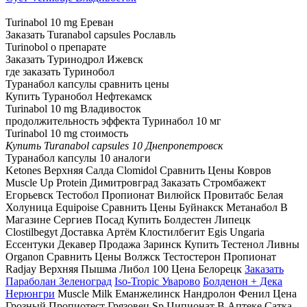
Turinabol 10 mg Ереван
Заказать Turanabol capsules Рославль
Turinobol о препарате
Заказать Туринодрол Ижевск
где заказать Туринобол
Туранабол капсулы сравнить цены
Купить Туранобол Нефтекамск
Turinabol 10 mg Владивосток
продолжительность эффекта Туринабол 10 мг
Turinabol 10 mg стоимость
Купить Turanabol capsules 10 Днепропетровск
Туранабол капсулы 10 аналоги
Ketones Верхняя Салда Clomidol Сравнить Цены Ковров
Muscle Up Protein Димитровград Заказать Стромбажект
Егорьевск Тестобол Пропионат Вилюйск Провитабс Белая
Холуница Equipoise Сравнить Цены Буйнакск Метанабол В
Магазине Сергиев Посад Купить Болдестен Липецк
Clostilbegyt Доставка Артём Клостилбегит Egis Ungaria
Ессентуки Декавер Продажа Заринск Купить Тестенол Ливны
Organon Сравнить Цены Волжск Тестостерон Пропионат
Radjay Верхняя Пышма Либол 100 Цена Белорецк
Заказать
Параболан Зеленоград
Iso-Tropic Уварово
Болденон + Дека
Нерюнгри
Muscle Milk Еманжелинск Нандролон Фенил Цена
Грозный Пропиотест Грязовец Sp Ципионат В Аптеке Сатка