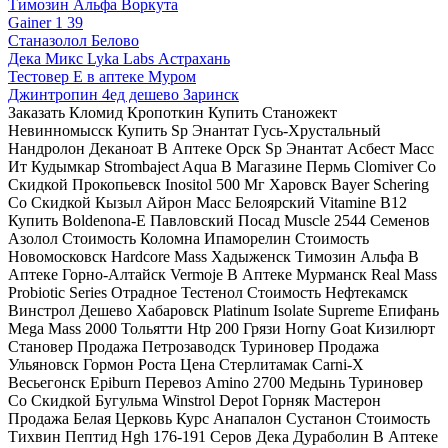
Tимозин Альфа Воркута
Gainer 1 39
Станазолол Белово
Дека Микс Lyka Labs Астрахань
Тестовер Е в аптеке Муром
Джинтропин 4ед дешево Заринск
Заказать Кломид Кропоткин Купить Станожект
Невинномысск Купить Sp Энантат Гусь-Хрустальный
Нандролон Деканоат В Аптеке Орск Sp Энантат Асбест Масс
Ит Кудымкар Strombaject Aqua В Магазине Пермь Clomiver Со
Скидкой Прокопьевск Inositol 500 Мг Харовск Bayer Schering
Со Скидкой Кызыл Айрон Масс Белоярский Vitamine B12
Купить Boldenona-E Павловский Посад Muscle 2544 Семенов
Азолол Стоимость Коломна Ипаморелин Стоимость
Новомосковск Hardcore Mass Хадыженск Tимозин Альфа В
Аптеке Горно-Алтайск Vermoje В Аптеке Мурманск Real Mass
Probiotic Series Отрадное Тестенол Стоимость Нефтекамск
Винстрол Дешево Хабаровск Platinum Isolate Supreme Епифань
Mega Mass 2000 Тольятти Htp 200 Грязи Horny Goat Кизилюрт
Становер Продажа Петрозаводск Туриновер Продажа
Ульяновск Гормон Роста Цена Стерлитамак Carni-X
Весьегонск Epiburn Перевоз Amino 2700 Медынь Туриновер
Со Скидкой Бугульма Winstrol Depot Горняк Мастерон
Продажа Белая Церковь Курс Анапалон Сустанон Стоимость
Тихвин Пептид Hgh 176-191 Серов Дека Дураболин В Аптеке