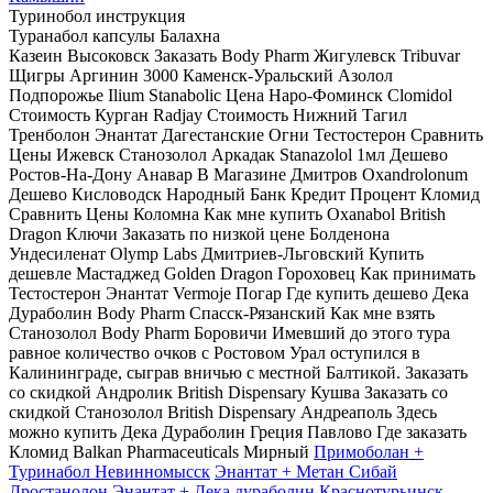
Туринобол инструкция
Туранабол капсулы Балахна
Казеин Высоковск Заказать Body Pharm Жигулевск Tribuvar
Щигры Аргинин 3000 Каменск-Уральский Азолол
Подпорожье Ilium Stanabolic Цена Наро-Фоминск Clomidol
Стоимость Курган Radjay Стоимость Нижний Тагил
Тренболон Энантат Дагестанские Огни Тестостерон Сравнить
Цены Ижевск Станозолол Аркадак Stanazolol 1мл Дешево
Ростов-На-Дону Анавар В Магазине Дмитров Oxandrolonum
Дешево Кисловодск Народный Банк Кредит Процент Кломид
Сравнить Цены Коломна Как мне купить Oxanabol British
Dragon Ключи Заказать по низкой цене Болденона
Ундесиленат Olymp Labs Дмитриев-Льговский Купить
дешевле Мастаджед Golden Dragon Гороховец Как принимать
Тестостерон Энантат Vermoje Погар Где купить дешево Дека
Дураболин Body Pharm Спасск-Рязанский Как мне взять
Станозолол Body Pharm Боровичи Имевший до этого тура
равное количество очков с Ростовом Урал оступился в
Калининграде, сыграв вничью с местной Балтикой. Заказать
со скидкой Андролик British Dispensary Кушва Заказать со
скидкой Станозолол British Dispensary Андреаполь Здесь
можно купить Дека Дураболин Греция Павлово Где заказать
Кломид Balkan Pharmaceuticals Мирный
Примоболан +
Туринабол Невинномысск
Энантат + Метан Сибай
Дростанолон Энантат + Дека дураболин Краснотурьинск