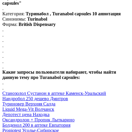
capsules"
.
Категория:
Туринабол , Turanabol capsules 10 аннотация
Синонимы:
Turinabol
Фирма:
British Dispensary
.
.
.
.
.
.
.
.
Какие запросы пользователи набирают, чтобы найти
данную тему про Turanabol capsules:
.
.
Станозолол Сустанон в аптеке Каменск-Уральский
Нандробол 250 дешево Дмитров
Туриновер Верхняя Салда
Liquid Mega-Vit Волчанск
Депотест цена Находка
Оксандролон + Пропик Лыткарино
Болденол 200 в аптеке Евпатория
Propiotest Усолье-Сибирское