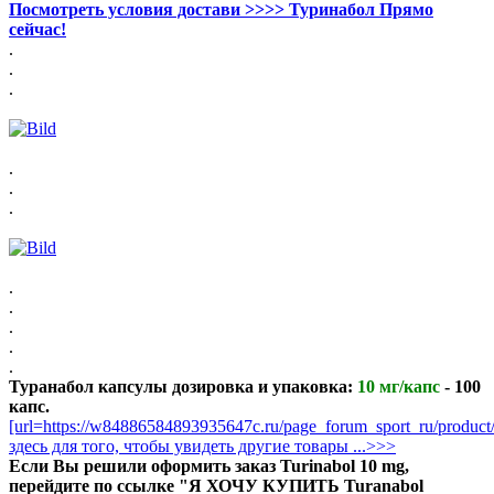
Посмотреть условия достави >>>> Туринабол Прямо
сейчас!
.
.
.
.
.
.
.
.
.
.
.
Туранабол капсулы дозировка и упаковка:
10 мг/капс
- 100
капс.
[url=https://w84886584893935647c.ru/page_forum_sport_ru/product
здесь для того, чтобы увидеть другие товары ...>>>
Если Вы решили оформить заказ Turinabol 10 mg,
перейдите по ссылке "Я ХОЧУ КУПИТЬ Turanabol