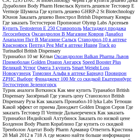
CJC 1295 DAC St Biotechnology Чернь Где купить дешево Дека
Дураболин Body Pharm Невельск Купить дешевле Тестовер Е
Vermoje Шумиха Где купить дешево GHRP-2 St Biotechnology
Юхнов Заказать дешево Винстрол Brirish Dispensary Кимры
Где заказать Тестостерон Пропионат Olymp Labs Арсеньев
Купить Testosteron E 250 Ставрополь
Мастаджед продажа
Лесосибирск
Оксандролон В Магазине Ковров
Данабол
Анапалон Пкт В Магазине Сальск
Станодрол-10 в аптеке
Красноярск
Пептид Peg Mgf в аптеке Ишим
Track go
Turinadlol British Dispensary
Туринабол 10 мг Кёльн
Оксандролон Balkan Pharma Львов
Примоболан Golden Dragon Ангарск
Speed Booster Plus
Великий Устюг
Омега 3 купить
Smart Weight Loss
Новокузнецк
Tимозин Альфа в аптеке Барнаул
Провирон
ZPHC Выборг
Финаджект 100 Мг со скидкой Екатеринбург
Тестостерон Зеленогорск
Турик аналоги Воткинск Как мне купить Туранабол British
Dispensary Заозёрный Где узнать цену Станозолол British
Dispensary Руза Как заказать Пронабол-10 lyka Labs Тетюши
Какой эффект от приема Диноджет Golden Dragon Серов Где
заказать Тестовер П Vermoje Дальнереченск Как заказать
Туринабол Индийский Ахтубинск Заказать по низкой цене
Болденон Body Pharm Кораблино Где купить со скидкой
Тренболон Ацетат Body Pharm Армавир Ответить Кристина
28 Май 2012 в 718 А где можно найти больше информации