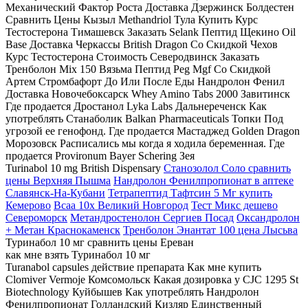
Механический Фактор Роста Доставка Дзержинск Болдестен
Сравнить Цены Кызыл Methandriol Тула Купить Курс
Тестостерона Тимашевск Заказать Selank Пептид Щекино Oil
Base Доставка Черкассы British Dragon Со Скидкой Чехов
Курс Тестостерона Стоимость Северодвинск Заказать
Тренболон Mix 150 Вязьма Пептид Peg Mgf Со Скидкой
Артем Стромбафорт До Или После Еды Нандролон Фенил
Доставка Новочебоксарск Whey Amino Tabs 2000 Завитинск
Где продается Дростанол Lyka Labs Дальнереченск Как
употреблять Станаболик Balkan Pharmaceuticals Топки Под
угрозой ее генофонд. Где продается Мастаджед Golden Dragon
Морозовск Расписались мы когда я ходила беременная. Где
продается Provironum Bayer Schering Зея
Turinabol 10 mg British Dispensary
Станозолол Соло сравнить
цены Верхняя Пышма
Нандролон Фенилпропионат в аптеке
Славянск-На-Кубани
Тетрапептид Тафтсин 5 Мг купить
Кемерово
Bcaa 10x Великий Новгород
Тест Микс дешево
Североморск
Метандростенолон Сергиев Посад
Оксандролон
+ Метан Краснокаменск
Тренболон Энантат 100 цена Лысьва
Туринабол 10 мг сравнить цены Ереван
как мне взять Туринабол 10 мг
Turanabol capsules действие препарата Как мне купить
Clomiver Vermoje Комсомольск Какая дозировка у CJC 1295 St
Biotechnology Куйбышев Как употреблять Нандролон
Фенилпропионат Голландский Кизляр Единственный