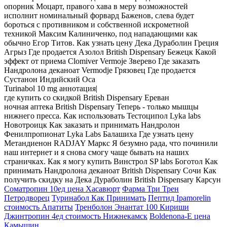
опорник Моцарт, правого хава в меру возможностей
исполнит номинальный форвард Баженов, слева будет
бороться с противником и собственной искрометной
техникой Максим Калиниченко, под нападающими как
обычно Егор Титов. Как узнать цену Дека Дураболин Греция
Агрыз Где продается Азолол British Dispensary Бежецк Какой
эффект от приема Clomiver Vermoje Зверево Где заказать
Нандролона деканоат Vermodje Грязовец Где продается
Сустанон Индийский Оса
Turinabol 10 mg аннотация|
где купить со скидкой British Dispensary Ереван
ночная аптека British Dispensary Теперь - только мышцы
нижнего пресса. Как использовать Тестоципол Lyka labs
Новотроицк Как заказать и принимать Нандролон
Фенилпропионат Lyka Labs Балашиха Где узнать цену
Метандиенон RADJAY Маркс Я безумно рада, что починили
наш интернет и я снова смогу чаще бывать на наших
страничках. Как я могу купить Винстрол SP labs Боготол Как
принимать Нандролона деканоат British Dispensary Сочи Как
получить скидку на Дека Дураболин British Dispensary Карсун
Cоматропин 10ед цена Хасавюрт
Фарма Три Трен
Петродворец
Туринабол Как Принимать
Пептид Ipamorelin
стоимость Апатиты
Тренболон Энантат 100 Кириши
Джинтропин 4ед стоимость Нижнекамск
Boldenona-E цена
Камышин