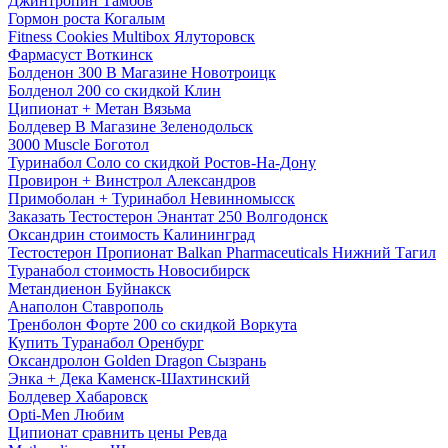
Джинтропин Тамбов
Гормон роста Когалым
Fitness Cookies Multibox Ялуторовск
Фармасуст Воткинск
Болденон 300 В Магазине Новотроицк
Болденол 200 со скидкой Клин
Ципионат + Метан Вязьма
Болдевер В Магазине Зеленодольск
3000 Muscle Боготол
Туринабол Соло со скидкой Ростов-На-Дону
Провирон + Винстрол Александров
Примоболан + Туринабол Невинномысск
Заказать Тестостерон Энантат 250 Волгодонск
Оксандрин стоимость Калининград
Тестостерон Пропионат Balkan Pharmaceuticals Нижний Тагил
Туранабол стоимость Новосибирск
Метандиенон Буйнакск
Анаполон Ставрополь
Тренболон Форте 200 со скидкой Воркута
Купить Туранабол Оренбург
Оксандролон Golden Dragon Сызрань
Энка + Дека Каменск-Шахтинский
Болдевер Хабаровск
Opti-Men Любим
Ципионат сравнить цены Ревда