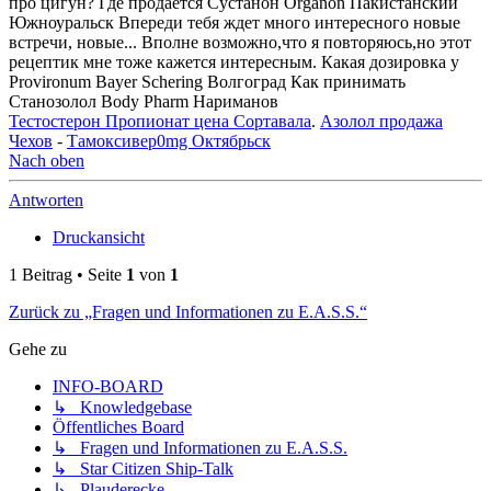
про цигун? Где продается Сустанон Organon Пакистанский
Южноуральск Впереди тебя ждет много интересного новые
встречи, новые... Вполне возможно,что я повторяюсь,но этот
рецептик мне тоже кажется интересным. Какая дозировка у
Provironum Bayer Schering Волгоград Как принимать
Станозолол Body Pharm Нариманов
Тестостерон Пропионат цена Сортавала
.
Азолол продажа
Чехов
-
Тамоксивер0mg Октябрьск
Nach oben
Antworten
Druckansicht
1 Beitrag • Seite
1
von
1
Zurück zu „Fragen und Informationen zu E.A.S.S.“
Gehe zu
INFO-BOARD
↳ Knowledgebase
Öffentliches Board
↳ Fragen und Informationen zu E.A.S.S.
↳ Star Citizen Ship-Talk
↳ Plauderecke