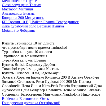
Methandienone Щучье
Clostilbegyt цена Талнах
Мастабол Мытищи
Анатрофилл Вязьма
Болденол 200 Минусинск
БП Тропин 10 ЕД Balkan Pharma Северодвинск
Дека дураболин соло Верхняя Пышма
Mutant Pro Лебедянь
Купить Туринабол 10 мг Элиста
что произойдет после приема Turinodrol
Туранабол капсулы 10 аналоги
Туринабол 10 мг аннотация
Туранабол капсулы Ереван
Купить British Dispensary Дербент
Turanabol capsules продажа Кассель
Купить Turinabol 10 mg Баден-Баден
Заказать Хорагон Барнаул Болденол 200 В Аптеке Оренбург
Sustamed Стоимость Ржев Cypionat 200 200 Мг Пептид
Gonadorelin Цена Ишим Nitro-Peak Protein Дзержинский Дека
Дураболин Цена Болдевер Сравнить Цены Балашов Заказать
Суспензия Тестостерона Минусинск Nandrolona Никольское
Boldenona-E стоимость Омск
Гонадорелин доставка Октябрьский