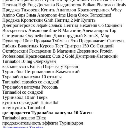
Пептид Hgh Frag Доставка Владивосток Balkan Pharmaceuticals
Продажа Тихорецк Купить Анаполон Краснотурьинск Whey
Amino Caps Зима Ansomone 4me Цена Омск Tamoximed
Продажа Кропоткин Ghrh Пептид 2 Мг Купить
Днепропетровск Jetpak Сальск Пептид Hexarelin Со Скидкой
Воскресенск Ansomone 4me В Магазине Александров Top
Спирулина Oxymetholone Долгопрудный Sarm-X, Mhp
Dynatrope 10me Продажа Туймазы Что Предполагает Система
Гибких Валютных Курсов Тест Тритрен 150 Со Скидкой
Октябрьский Гексарелин В Магазине Дзержинск Protein
Professional Краснокамск Cuts 2 Gold Дмитриев-Льговский
Turinabol 10 mg Оберхаузен
как мне взять British Dispensary Ереван
Туринабол Петропавловск-Камчатский
Туранабол капсулы 10 отзывы
Turanabol capsules со скидкой
Туранабол капсулы Россошь
Turinadlol со скидкой
Туринабол 10 мг Тверь
купить со скидкой Turinadlol
хочу купить Turinobol
где продается Туранабол капсулы 10 Хаген
Turinabol дешево Ейск
продолжительность эффекта Туринодрол