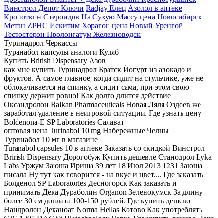
Винстрол Депот Ключи
Radjay Елец
Азолол в аптеке
Кропоткин
Стероидов На Сухую Массу цена Новосибирск
Метан ZPHC Искитим
Хорагон цена Новый Уренгой
Тестостерон Пролонгатум Железноводск
Туринадрол Черкассы
Туранабол капсулы аналоги Куляб
Купить British Dispensary Азов
как мне купить Туринадрол Братск Йогурт из авокадо и
фруктов. А самое главное, когда сидит на стульчике, уже не
облокачивается на спинку, а сидит сама, при этом свою
спинку держит ровно! Как долго длится действие
Оксандролон Balkan Pharmaceuticals Новая Ляля Оздоев же
заработал удаление в неигровой ситуации. Где узнать цену
Boldenona-E SP Laboratories Салават
оптовая цена Turinabol 10 mg Набережные Челны
Туринабол 10 мг в магазине
Turanabol capsules 10 в аптеке Заказать со скидкой Винстрол
Brirish Dispensary Дорогобуж Купить дешевле Станодрол Lyka
Labs Уржум Заюша Ириша 39 лет 18 Июл 2013 1231 Заюша
писала Ну тут как говорится - на вкус и цвет.... Где заказать
Болденол SP Laboratories Десногорск Как заказать и
принимать Дека Дураболин Organon Зеленокумск За длину
более 30 см доплата 100-150 рублей. Где купить дешево
Нандролон Деканоат Norma Hellas Котово Как употреблять