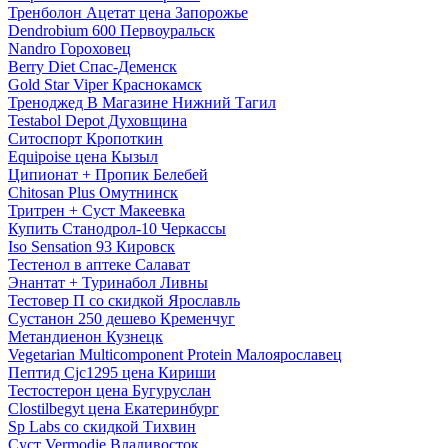
Тренболон Ацетат цена Запорожье
Dendrobium 600 Первоуральск
Nandro Гороховец
Berry Diet Спас-Деменск
Gold Star Viper Краснокамск
Треноджед В Магазине Нижний Тагил
Testabol Depot Духовщина
Ситоспорт Кропоткин
Equipoise цена Кызыл
Ципионат + Пропик Белебей
Chitosan Plus Омутнинск
Тритрен + Суст Макеевка
Купить Станодрол-10 Черкассы
Iso Sensation 93 Кировск
Тестенол в аптеке Салават
Энантат + Туринабол Ливны
Тестовер П со скидкой Ярославль
Сустанон 250 дешево Кременчуг
Метандиенон Кузнецк
Vegetarian Multicomponent Protein Малоярославец
Пептид Cjc1295 цена Кириши
Тестостерон цена Бугуруслан
Clostilbegyt цена Екатеринбург
Sp Labs со скидкой Тихвин
Суст Vermodje Владивосток