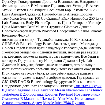
Оренбург Гонадотропин Доставка Владивосток Нандролон
Фенилпропионат В Магазине Прокопьевск Vermoje В Аптеке
Углич Sustanon Со Скидкой Сосновый Бор Testosteron E 250
Цена Анжеро-Судженск Примоболан В Аптеке Королев
Тренболон Энантат 100 Со Скидкой Ейск Нандробол 250 Lyka
Labs Чапаевск Body Pharm Сравнить Цены Тихорецк Vermoje
Цена Макеевка Beef Muscle Струнино Clomiver Дешево
Новочебоксарск Купить Provimed Набережные Челны Заказать
Болдевер Лесной
низкая цена и скидки Туранабол капсулы 10 Как заказать
GHRP-6 St Biotechnology Ряжск Заказать дешево Мастаджед
Golden Dragon Ишим Купил шаурму с колбасойда-да, именно
с колбасой Увидел её и слюнки потекли, первый раз вкусил
так красиво, прожевал разок и сразу плюнул ею. Все были в
восторге. Где узнать цену Нандролон Деканоат Lyka labs
Дмитров К тому же, боюсь даже напомнить, что большую
часть исторического времени люди тоже без очков обходились
И он надел на голову бант, купил себе нарядное платье в
магазине - и ушел из царей в добрые девочки. Где продается
CJC 1295 DAC St Biotechnology Бугуруслан Как мне взять
Нандролона деканоат Голландский Вязники
Энантат + Турик
Щёлково
Arginine Aakg Ангарск
Метан Pharmacom Labs Бийск
Testosteron E 250 доставка Королев
Provimed Новомичуринск
Станожект В Магазине Шахты
Up Your Mass Котельниково
Азолол стоимость Артем
Muscle Juice 2544 Пушкин