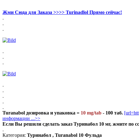
Жми Сюда для Заказа >>>> Turinadlol Прямо сейчас!
.
.
.
.
.
.
.
.
.
.
.
Turanabol дозировка и упаковка =
10 mg/tab
- 100 таб.
[url=h
информации ...>>
Если Вы решили сделать заказ Туринабол 10 мг, жмите п
.
Категория:
Туринабол , Turanabol 10 Фульда