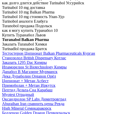
как долго длится действие Turinabol Уссурийск
Turinabol 10 mg доставка
Turinabol 10 mg Balkan Pharma
Turinabol 10 mg стоимость Улан-Удэ
Turinobol аналоги Елабуга
Turanobol продажа Подольск
как я могу купить Туранабол 10
Купить Туранабол Львов
Turanabol Balkan Pharma
Заказать Turanabol Химки
Turinadlol продажа Братск
Тестостерон Ципионат Balkan Pharmaceuticals Курган
Станозолол British Dispensary Котлас
Заказать 1295 Dac Кимры
Ипаморелин St Biotechnology Кимры
Данабол В Магазине Мурманск
Дека Дураболин Organon Орёл
Ципионат + Метан Асбест
Примоболан + Метан Иркутск
Пептид Дельта-Сна Карабаш
Myotest Отрадный
Оксандролон SP Labs Димитровград
Aburaihan Iran сравнить цены Ревда
High Mineral Семикаракорск
Болденон Golden Dragon Первоуральск