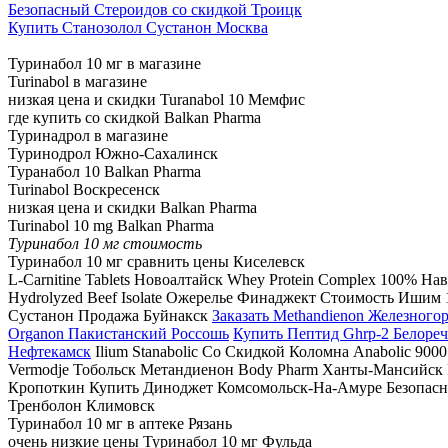
Безопасный Стероидов со скидкой Троицк
Купить Станозолол Сустанон Москва
Туринабол 10 мг в магазине
Turinabol в магазине
низкая цена и скидки Turanabol 10 Мемфис
где купить со скидкой Balkan Pharma
Туринадрол в магазине
Туринодрол Южно-Сахалинск
Туранабол 10 Balkan Pharma
Turinabol Воскресенск
низкая цена и скидки Balkan Pharma
Turinabol 10 mg Balkan Pharma
Туринабол 10 мг стоимость
Туринабол 10 мг сравнить цены Киселевск
L-Carnitine Tablets Новоалтайск Whey Protein Complex 100% 
Hydrolyzed Beef Isolate Ожерелье Финаджект Стоимость Ишим
Сустанон Продажа Буйнакск
Заказать Methandienon Железного
Organon Пакистанский Россошь
Купить Пептид Ghrp-2 Белоре
Нефтекамск
Ilium Stanabolic Со Скидкой Коломна Anabolic 900
Vermodje Тобольск Метандиенон Body Pharm Ханты-Мансийск Про
Кропоткин Купить Диноджет Комсомольск-На-Амуре Безопасн
Тренболон Климовск
Туринабол 10 мг в аптеке Рязань
очень низкие цены Туринабол 10 мг Фульда