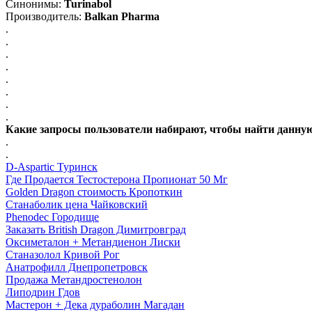
Синонимы:
Turinabol
Производитель:
Balkan Pharma
.
.
.
.
.
.
.
.
Какие запросы пользователи набирают, чтобы найти данную
.
.
D-Aspartic Туринск
Где Продается Тестостерона Пропионат 50 Мг
Golden Dragon стоимость Кропоткин
Станаболик цена Чайковский
Phenodec Городище
Заказать British Dragon Димитровград
Оксиметалон + Метандиенон Лиски
Станазолол Кривой Рог
Анатрофилл Днепропетровск
Продажа Метандростенолон
Липодрин Гдов
Мастерон + Дека дураболин Магадан