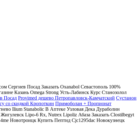
сом Сергиев Посад Заказать Oxanabol Севастополь 100%
зине Казань Omega Strong Усть-Лабинск Курс Станозолол
ев Посад
Provimed дешево Петропавловск-Камчатский
Сустанон
су со скидкой Кропоткин
Примоболан + Пропионат
нево Ilium Stanabolic В Аптеке Узловая Дека Дураболин
левск Lipo-6 Rx, Nutrex Lipoliz Абаза Заказать Clostilbegyt
4me Новотроицк Купить Пептид Cjc1295dac Новокузнецк