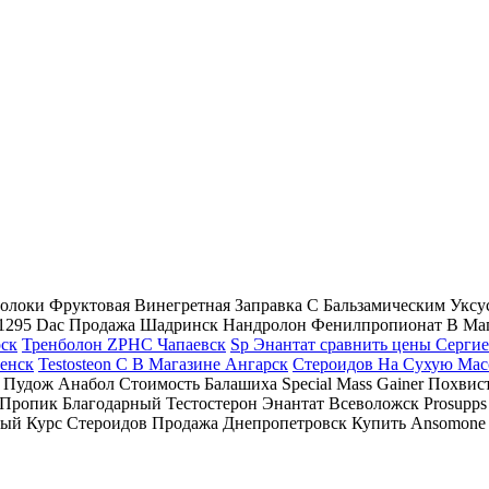
Наволоки Фруктовая Винегретная Заправка С Бальзамическим Уксу
 1295 Dac Продажа Шадринск Нандролон Фенилпропионат В Мага
рск
Тренболон ZPHC Чапаевск
Sp Энантат сравнить цены Серги
ченск
Testosteon C В Магазине Ангарск
Стероидов На Сухую Мас
0 Пудож Анабол Стоимость Балашиха Special Mass Gainer Похвист
пик Благодарный Тестостерон Энантат Всеволожск Prosupps Жигу
ый Курс Стероидов Продажа Днепропетровск Купить Ansomone 