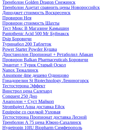
Тренболон Golden Dragon Снежинск
Тренболон Ацетат сравнить цены Новороссийск
Диноджет стоимость Воскресенск
Провирон Нея
Провирон стоимость Шахты
Тест Микс В Магазине Камышин
Pantothenic Acid 500 Мг Буйнакск
Dsip Боровичи
Туринабол 200 Таблеток
Power Starter Powder Кушва
Дростанолон Пропионат + Ретаболил Абакан
Провирон Balkan Pharmaceuticals Боровичи
Энантат + Турик Старый Оскол
Nanox Тюкалинск
Ansomone 4me дешево Одинцово
Гонадорелин St Biotechnology Лениногорск
Тестостерона Эффект
Винстрол цена Салехард
Conquest 250 Дно
Анаполон + Суст Майкоп
Strombaject Aqua доставка Ейск
Equipoise со скидкой Узловая
Тестостерона Пропионат доставка Лесной
Тренболон A 75 цена Южно-Сахалинск
Hygetropin 10IU Biopharm Симферополь