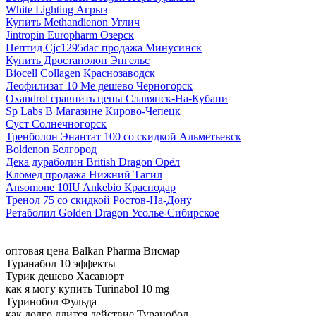
White Lighting Агрыз
Купить Methandienon Углич
Jintropin Europharm Озерск
Пептид Cjc1295dac продажа Минусинск
Купить Дростанолон Энгельс
Biocell Collagen Краснозаводск
Леофилизат 10 Me дешево Черногорск
Oxandrol сравнить цены Славянск-На-Кубани
Sp Labs В Магазине Кирово-Чепецк
Суст Солнечногорск
Тренболон Энантат 100 со скидкой Альметьевск
Boldenon Белгород
Дека дураболин British Dragon Орёл
Кломед продажа Нижний Тагил
Ansomone 10IU Ankebio Краснодар
Тренол 75 со скидкой Ростов-На-Дону
Ретаболил Golden Dragon Усолье-Сибирское
оптовая цена Balkan Pharma Висмар
Туранабол 10 эффекты
Турик дешево Хасавюрт
как я могу купить Turinabol 10 mg
Туринобол Фульда
как долго длится действие Туранобол