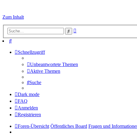
Zum Inhalt
Erweiterte
Suche
Suche
Suche
Schnellzugriff
Unbeantwortete Themen
Aktive Themen
Suche
Dark mode
FAQ
Anmelden
Registrieren
Foren-Übersicht
Öffentliches Board
Fragen und Informatione