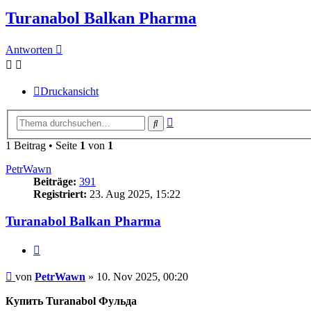
Turanabol Balkan Pharma
Antworten
Druckansicht
Erweiterte
Suche
Suche
1 Beitrag • Seite
1
von
1
PetrWawn
Beiträge:
391
Registriert:
23. Aug 2025, 15:22
Turanabol Balkan Pharma
Zitieren
Beitrag
von
PetrWawn
»
10. Nov 2025, 00:20
Купить Turanabol Фульда