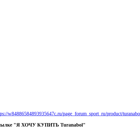
ttps://w84886584893935647c.ru/page_forum_sport_ru/product/turan
о ссылке "Я ХОЧУ КУПИТЬ Turanabol"