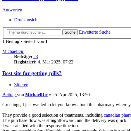
Antworten
Druckansicht
Erweiterte Suche
Suche
1 Beitrag • Seite
1
von
1
MichaelDic
Beiträge:
23
Registriert:
4. Mär 2025, 07:22
Best site for getting pills?
Zitieren
Beitrag
von
MichaelDic
»
25. Apr 2025, 13:50
Greetings, I just wanted to let you know about this pharmacy where yo
They provide a good selection of treatments, including
canadian phar
The purchase flow was straightforward, and the delivery was quick.
I was satisfied with the response time too.
Anyone searching for affordable and genuine meds, this site is a solid