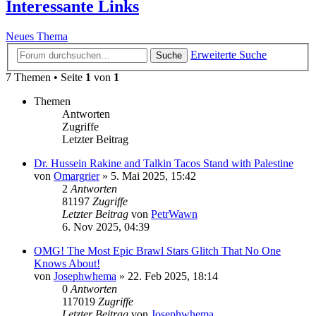
Interessante Links
Neues Thema
Erweiterte Suche
Suche
7 Themen • Seite
1
von
1
Themen
Antworten
Zugriffe
Letzter Beitrag
Dr. Hussein Rakine and Talkin Tacos Stand with Palestine
von
Omargrier
»
5. Mai 2025, 15:42
2
Antworten
81197
Zugriffe
Letzter Beitrag
von
PetrWawn
6. Nov 2025, 04:39
OMG! The Most Epic Brawl Stars Glitch That No One
Knows About!
von
Josephwhema
»
22. Feb 2025, 18:14
0
Antworten
117019
Zugriffe
Letzter Beitrag
von
Josephwhema