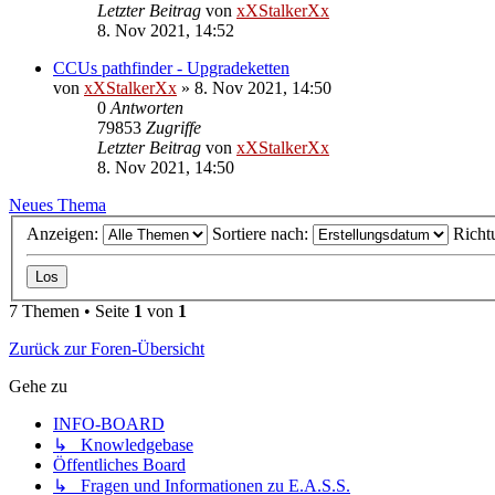
Letzter Beitrag
von
xXStalkerXx
8. Nov 2021, 14:52
CCUs pathfinder - Upgradeketten
von
xXStalkerXx
»
8. Nov 2021, 14:50
0
Antworten
79853
Zugriffe
Letzter Beitrag
von
xXStalkerXx
8. Nov 2021, 14:50
Neues Thema
Anzeigen:
Sortiere nach:
Richt
7 Themen • Seite
1
von
1
Zurück zur Foren-Übersicht
Gehe zu
INFO-BOARD
↳ Knowledgebase
Öffentliches Board
↳ Fragen und Informationen zu E.A.S.S.