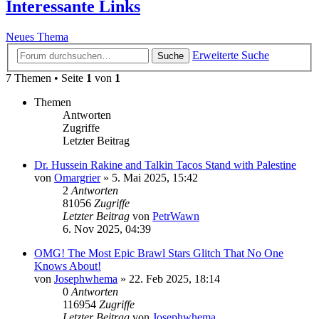
Interessante Links
Neues Thema
Erweiterte Suche
Suche
7 Themen • Seite
1
von
1
Themen
Antworten
Zugriffe
Letzter Beitrag
Dr. Hussein Rakine and Talkin Tacos Stand with Palestine
von
Omargrier
»
5. Mai 2025, 15:42
2
Antworten
81056
Zugriffe
Letzter Beitrag
von
PetrWawn
6. Nov 2025, 04:39
OMG! The Most Epic Brawl Stars Glitch That No One
Knows About!
von
Josephwhema
»
22. Feb 2025, 18:14
0
Antworten
116954
Zugriffe
Letzter Beitrag
von
Josephwhema