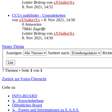
Letzter Beitrag
von
xXStalkerXx
8. Nov 2021, 14:52
CCUs pathfinder - Upgradeketten
von
xXStalkerXx
»
8. Nov 2021, 14:50
0
Antworten
79841
Zugriffe
Letzter Beitrag
von
xXStalkerXx
8. Nov 2021, 14:50
Neues Thema
Anzeigen:
Sortiere nach:
Richt
7 Themen • Seite
1
von
1
Zurück zur Foren-Übersicht
Gehe zu
INFO-BOARD
↳ Knowledgebase
Öffentliches Board
↳ Fragen und Informationen zu E.A.S.S.