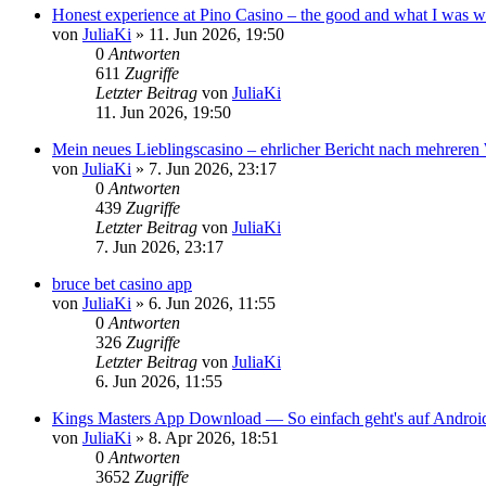
Honest experience at Pino Casino – the good and what I was w
von
JuliaKi
»
11. Jun 2026, 19:50
0
Antworten
611
Zugriffe
Letzter Beitrag
von
JuliaKi
11. Jun 2026, 19:50
Mein neues Lieblingscasino – ehrlicher Bericht nach mehrere
von
JuliaKi
»
7. Jun 2026, 23:17
0
Antworten
439
Zugriffe
Letzter Beitrag
von
JuliaKi
7. Jun 2026, 23:17
bruce bet casino app
von
JuliaKi
»
6. Jun 2026, 11:55
0
Antworten
326
Zugriffe
Letzter Beitrag
von
JuliaKi
6. Jun 2026, 11:55
Kings Masters App Download — So einfach geht's auf Androi
von
JuliaKi
»
8. Apr 2026, 18:51
0
Antworten
3652
Zugriffe