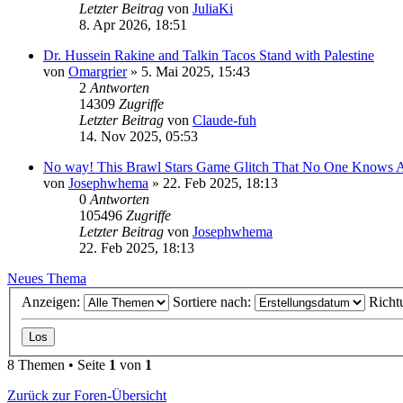
Letzter Beitrag
von
JuliaKi
8. Apr 2026, 18:51
Dr. Hussein Rakine and Talkin Tacos Stand with Palestine
von
Omargrier
»
5. Mai 2025, 15:43
2
Antworten
14309
Zugriffe
Letzter Beitrag
von
Claude-fuh
14. Nov 2025, 05:53
No way! This Brawl Stars Game Glitch That No One Knows 
von
Josephwhema
»
22. Feb 2025, 18:13
0
Antworten
105496
Zugriffe
Letzter Beitrag
von
Josephwhema
22. Feb 2025, 18:13
Neues Thema
Anzeigen:
Sortiere nach:
Richt
8 Themen • Seite
1
von
1
Zurück zur Foren-Übersicht