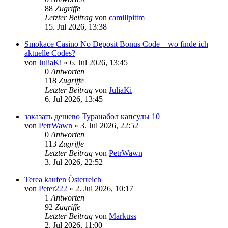
88
Zugriffe
Letzter Beitrag
von
camillpittm
15. Jul 2026, 13:38
Smokace Casino No Deposit Bonus Code – wo finde ich
aktuelle Codes?
von
JuliaKi
»
6. Jul 2026, 13:45
0
Antworten
118
Zugriffe
Letzter Beitrag
von
JuliaKi
6. Jul 2026, 13:45
заказать дешево Туранабол капсулы 10
von
PetrWawn
»
3. Jul 2026, 22:52
0
Antworten
113
Zugriffe
Letzter Beitrag
von
PetrWawn
3. Jul 2026, 22:52
Terea kaufen Österreich
von
Peter222
»
2. Jul 2026, 10:17
1
Antworten
92
Zugriffe
Letzter Beitrag
von
Markuss
2. Jul 2026, 11:00