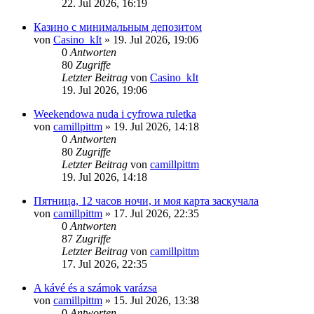
22. Jul 2026, 16:19
Казино с минимальным депозитом
von
Casino_kIt
»
19. Jul 2026, 19:06
0
Antworten
80
Zugriffe
Letzter Beitrag
von
Casino_kIt
19. Jul 2026, 19:06
Weekendowa nuda i cyfrowa ruletka
von
camillpittm
»
19. Jul 2026, 14:18
0
Antworten
80
Zugriffe
Letzter Beitrag
von
camillpittm
19. Jul 2026, 14:18
Пятница, 12 часов ночи, и моя карта заскучала
von
camillpittm
»
17. Jul 2026, 22:35
0
Antworten
87
Zugriffe
Letzter Beitrag
von
camillpittm
17. Jul 2026, 22:35
A kávé és a számok varázsa
von
camillpittm
»
15. Jul 2026, 13:38
0
Antworten