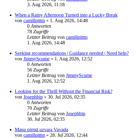
3. Aug 2026, 11:18
When a Rainy Afternoon Turned into a Lucky Break
von
camillpittm
»
1. Aug 2026, 14:48
0
Antworten
78
Zugriffe
Letzter Beitrag
von
camillpittm
1. Aug 2026, 14:48
Seeking recommendations | Guidance needed | Need help?
von
JimmyScume
»
1. Aug 2026, 12:52
0
Antworten
56
Zugriffe
Letzter Beitrag
von
JimmyScume
1. Aug 2026, 12:52
Looking for the Thrill Without the Financial Risk?
von
Josephbip
»
30. Jul 2026, 02:35
0
Antworten
70
Zugriffe
Letzter Beitrag
von
Josephbip
30. Jul 2026, 02:35
Mana pirmā uzvara Vavada
von
camillpittm
»
28. Jul 2026, 12:44