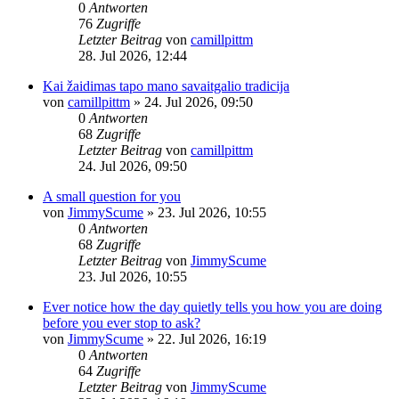
0
Antworten
76
Zugriffe
Letzter Beitrag
von
camillpittm
28. Jul 2026, 12:44
Kai žaidimas tapo mano savaitgalio tradicija
von
camillpittm
»
24. Jul 2026, 09:50
0
Antworten
68
Zugriffe
Letzter Beitrag
von
camillpittm
24. Jul 2026, 09:50
A small question for you
von
JimmyScume
»
23. Jul 2026, 10:55
0
Antworten
68
Zugriffe
Letzter Beitrag
von
JimmyScume
23. Jul 2026, 10:55
Ever notice how the day quietly tells you how you are doing
before you ever stop to ask?
von
JimmyScume
»
22. Jul 2026, 16:19
0
Antworten
64
Zugriffe
Letzter Beitrag
von
JimmyScume