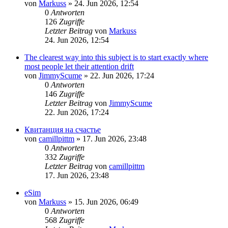
von
Markuss
»
24. Jun 2026, 12:54
0
Antworten
126
Zugriffe
Letzter Beitrag
von
Markuss
24. Jun 2026, 12:54
The clearest way into this subject is to start exactly where
most people let their attention drift
von
JimmyScume
»
22. Jun 2026, 17:24
0
Antworten
146
Zugriffe
Letzter Beitrag
von
JimmyScume
22. Jun 2026, 17:24
Квитанция на счастье
von
camillpittm
»
17. Jun 2026, 23:48
0
Antworten
332
Zugriffe
Letzter Beitrag
von
camillpittm
17. Jun 2026, 23:48
eSim
von
Markuss
»
15. Jun 2026, 06:49
0
Antworten
568
Zugriffe