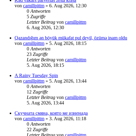
Kad vakars pārvērtās zelta krāsā
von
camillpittm
»
6. Aug 2026, 12:30
0
Antworten
5
Zugriffe
Letzter Beitrag
von
camillpittm
6. Aug 2026, 12:30
Qazandığım ən böyük mükafat pul deyil, özümə inam oldu
von
camillpittm
»
5. Aug 2026, 18:15
0
Antworten
23
Zugriffe
Letzter Beitrag
von
camillpittm
5. Aug 2026, 18:15
A Rainy Tuesday Spin
von
camillpittm
»
5. Aug 2026, 13:44
0
Antworten
12
Zugriffe
Letzter Beitrag
von
camillpittm
5. Aug 2026, 13:44
Скучната смяна, която ме изненада
von
camillpittm
»
3. Aug 2026, 11:18
0
Antworten
22
Zugriffe
Letzter Beitrag
von
camillpittm