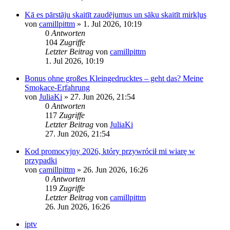
Kā es pārstāju skaitīt zaudējumus un sāku skaitīt mirkļus
von
camillpittm
»
1. Jul 2026, 10:19
0
Antworten
104
Zugriffe
Letzter Beitrag
von
camillpittm
1. Jul 2026, 10:19
Bonus ohne großes Kleingedrucktes – geht das? Meine
Smokace-Erfahrung
von
JuliaKi
»
27. Jun 2026, 21:54
0
Antworten
117
Zugriffe
Letzter Beitrag
von
JuliaKi
27. Jun 2026, 21:54
Kod promocyjny 2026, który przywrócił mi wiarę w
przypadki
von
camillpittm
»
26. Jun 2026, 16:26
0
Antworten
119
Zugriffe
Letzter Beitrag
von
camillpittm
26. Jun 2026, 16:26
iptv