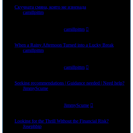
Скучната смяна, която ме изненада
von
camillpittm
»
3. Aug 2026, 11:18
0
Antworten
27
Zugriffe
Letzter Beitrag
von
camillpittm
3. Aug 2026, 11:18
When a Rainy Afternoon Turned into a Lucky Break
von
camillpittm
»
1. Aug 2026, 14:48
0
Antworten
87
Zugriffe
Letzter Beitrag
von
camillpittm
1. Aug 2026, 14:48
Seeking recommendations | Guidance needed | Need help?
von
JimmyScume
»
1. Aug 2026, 12:52
0
Antworten
66
Zugriffe
Letzter Beitrag
von
JimmyScume
1. Aug 2026, 12:52
Looking for the Thrill Without the Financial Risk?
von
Josephbip
»
30. Jul 2026, 02:35
0
Antworten