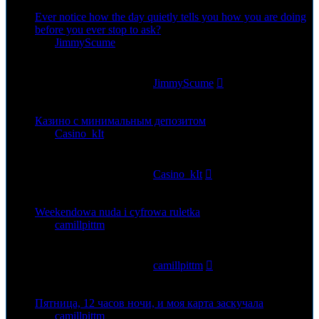
Ever notice how the day quietly tells you how you are doing
before you ever stop to ask?
von
JimmyScume
»
22. Jul 2026, 16:19
0
Antworten
74
Zugriffe
Letzter Beitrag
von
JimmyScume
22. Jul 2026, 16:19
Казино с минимальным депозитом
von
Casino_kIt
»
19. Jul 2026, 19:06
0
Antworten
83
Zugriffe
Letzter Beitrag
von
Casino_kIt
19. Jul 2026, 19:06
Weekendowa nuda i cyfrowa ruletka
von
camillpittm
»
19. Jul 2026, 14:18
0
Antworten
87
Zugriffe
Letzter Beitrag
von
camillpittm
19. Jul 2026, 14:18
Пятница, 12 часов ночи, и моя карта заскучала
von
camillpittm
»
17. Jul 2026, 22:35