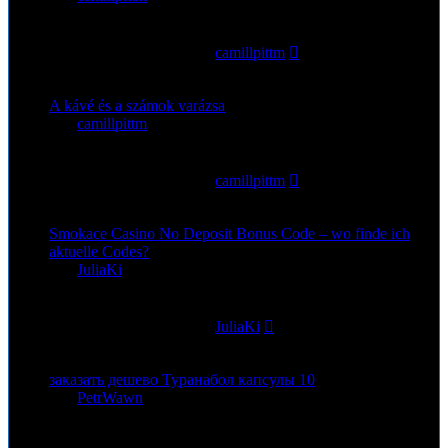
0
Antworten
93
Zugriffe
Letzter Beitrag
von
camillpittm
17. Jul 2026, 22:35
A kávé és a számok varázsa
von
camillpittm
»
15. Jul 2026, 13:38
0
Antworten
94
Zugriffe
Letzter Beitrag
von
camillpittm
15. Jul 2026, 13:38
Smokace Casino No Deposit Bonus Code – wo finde ich
aktuelle Codes?
von
JuliaKi
»
6. Jul 2026, 13:45
0
Antworten
124
Zugriffe
Letzter Beitrag
von
JuliaKi
6. Jul 2026, 13:45
заказать дешево Туранабол капсулы 10
von
PetrWawn
»
3. Jul 2026, 22:52
0
Antworten
115
Zugriffe