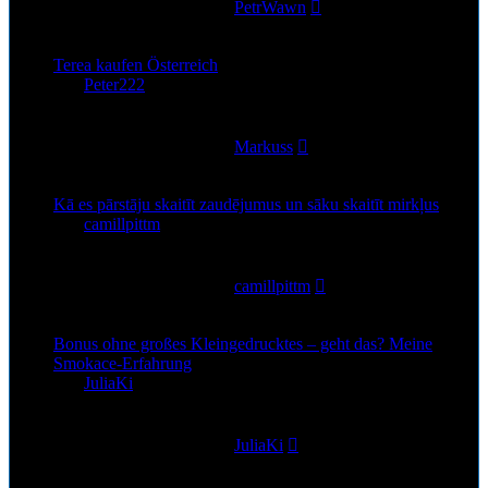
Letzter Beitrag
von
PetrWawn
3. Jul 2026, 22:52
Terea kaufen Österreich
von
Peter222
»
2. Jul 2026, 10:17
1
Antworten
97
Zugriffe
Letzter Beitrag
von
Markuss
2. Jul 2026, 11:00
Kā es pārstāju skaitīt zaudējumus un sāku skaitīt mirkļus
von
camillpittm
»
1. Jul 2026, 10:19
0
Antworten
108
Zugriffe
Letzter Beitrag
von
camillpittm
1. Jul 2026, 10:19
Bonus ohne großes Kleingedrucktes – geht das? Meine
Smokace-Erfahrung
von
JuliaKi
»
27. Jun 2026, 21:54
0
Antworten
126
Zugriffe
Letzter Beitrag
von
JuliaKi
27. Jun 2026, 21:54