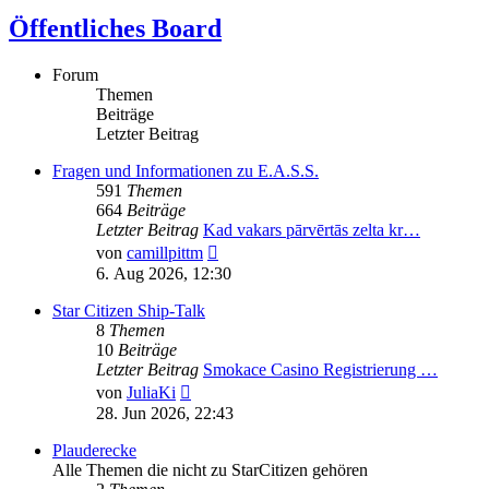
Öffentliches Board
Forum
Themen
Beiträge
Letzter Beitrag
Fragen und Informationen zu E.A.S.S.
591
Themen
664
Beiträge
Letzter Beitrag
Kad vakars pārvērtās zelta kr…
Neuester
von
camillpittm
Beitrag
6. Aug 2026, 12:30
Star Citizen Ship-Talk
8
Themen
10
Beiträge
Letzter Beitrag
Smokace Casino Registrierung …
Neuester
von
JuliaKi
Beitrag
28. Jun 2026, 22:43
Plauderecke
Alle Themen die nicht zu StarCitizen gehören