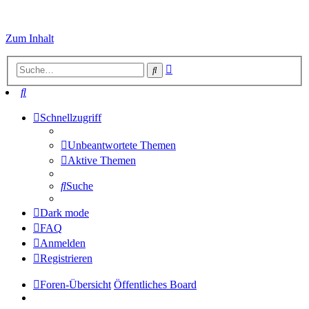
Zum Inhalt
Erweiterte
Suche
Suche
Suche
Schnellzugriff
Unbeantwortete Themen
Aktive Themen
Suche
Dark mode
FAQ
Anmelden
Registrieren
Foren-Übersicht
Öffentliches Board