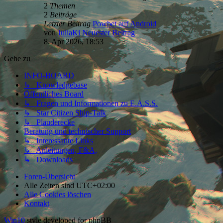
2
Themen
2
Beiträge
Letzter Beitrag
Powbet auf Android
von
JuliaKi
Neuester Beitrag
8. Apr 2026, 18:53
Gehe zu
INFO-BOARD
↳ Knowledgebase
Öffentliches Board
↳ Fragen und Informationen zu E.A.S.S.
↳ Star Citizen Ship-Talk
↳ Plauderecke
Beratung und technischer Support
↳ Interessante Links
↳ Anleitungen, F&A,
↳ Downloads
Foren-Übersicht
Alle Zeiten sind
UTC+02:00
Alle Cookies löschen
Kontakt
Win10
style developed for phpBB