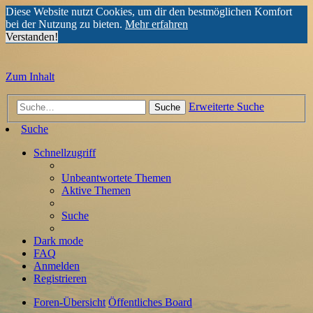
Diese Website nutzt Cookies, um dir den bestmöglichen Komfort
bei der Nutzung zu bieten.
Mehr erfahren
Verstanden!
Zum Inhalt
Erweiterte Suche
Suche
Suche
Schnellzugriff
Unbeantwortete Themen
Aktive Themen
Suche
Dark mode
FAQ
Anmelden
Registrieren
Foren-Übersicht
Öffentliches Board