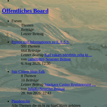
Öffentliches Board
Forum
Themen
Beiträge
Letzter Beitrag
Fragen und Informationen zu E.A.S.S.
591
Themen
664
Beiträge
Letzter Beitrag
Kad vakars pārvērtās zelta kr…
von
camillpittm
Neuester Beitrag
6. Aug 2026, 12:30
Star Citizen Ship-Talk
8
Themen
10
Beiträge
Letzter Beitrag
Smokace Casino Registrierung …
von
JuliaKi
Neuester Beitrag
28. Jun 2026, 22:43
Plauderecke
Alle Themen die nicht zu StarCitizen gehören