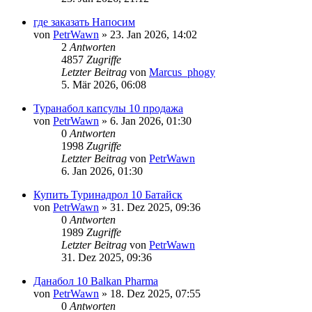
где заказать Напосим
von
PetrWawn
»
23. Jan 2026, 14:02
2
Antworten
4857
Zugriffe
Letzter Beitrag
von
Marcus_phogy
5. Mär 2026, 06:08
Туранабол капсулы 10 продажа
von
PetrWawn
»
6. Jan 2026, 01:30
0
Antworten
1998
Zugriffe
Letzter Beitrag
von
PetrWawn
6. Jan 2026, 01:30
Купить Туринадрол 10 Батайск
von
PetrWawn
»
31. Dez 2025, 09:36
0
Antworten
1989
Zugriffe
Letzter Beitrag
von
PetrWawn
31. Dez 2025, 09:36
Данабол 10 Balkan Pharma
von
PetrWawn
»
18. Dez 2025, 07:55
0
Antworten