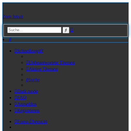
Zum Inhalt
Erweiterte
Suche
Suche
Suche
Schnellzugriff
Unbeantwortete Themen
Aktive Themen
Suche
Dark mode
FAQ
Anmelden
Registrieren
Foren-Übersicht