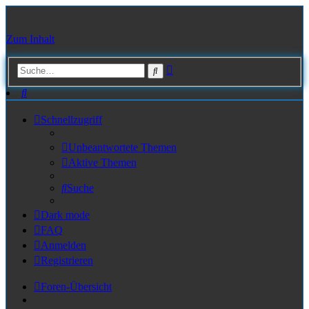
Zum Inhalt
Erweiterte
Suche
Suche
Suche
Schnellzugriff
Unbeantwortete Themen
Aktive Themen
Suche
Dark mode
FAQ
Anmelden
Registrieren
Foren-Übersicht