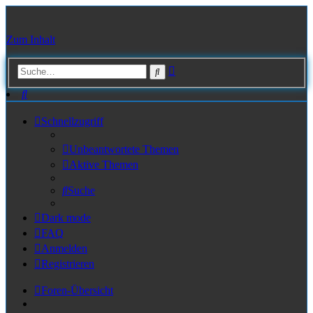
Zum Inhalt
Erweiterte
Suche
Suche
Suche
Schnellzugriff
Unbeantwortete Themen
Aktive Themen
Suche
Dark mode
FAQ
Anmelden
Registrieren
Foren-Übersicht