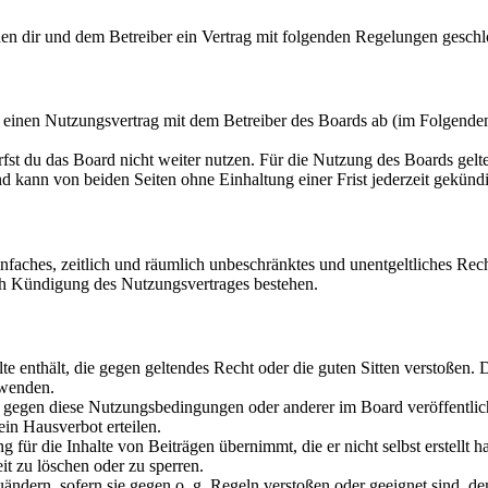
hen dir und dem Betreiber ein Vertrag mit folgenden Regelungen geschl
u einen Nutzungsvertrag mit dem Betreiber des Boards ab (im Folgende
fst du das Board nicht weiter nutzen. Für die Nutzung des Boards gelten
 kann von beiden Seiten ohne Einhaltung einer Frist jederzeit gekünd
 einfaches, zeitlich und räumlich unbeschränktes und unentgeltliches R
ch Kündigung des Nutzungsvertrages bestehen.
alte enthält, die gegen geltendes Recht oder die guten Sitten verstoßen. 
rwenden.
n gegen diese Nutzungsbedingungen oder anderer im Board veröffentli
in Hausverbot erteilen.
für die Inhalte von Beiträgen übernimmt, die er nicht selbst erstellt 
it zu löschen oder zu sperren.
uändern, sofern sie gegen o. g. Regeln verstoßen oder geeignet sind, 