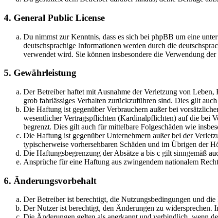
4. General Public License
Du nimmst zur Kenntnis, dass es sich bei phpBB um eine unter
deutschsprachige Informationen werden durch die deutschsprac
verwendet wird. Sie können insbesondere die Verwendung der S
5. Gewährleistung
Der Betreiber haftet mit Ausnahme der Verletzung von Leben, Kö
grob fahrlässiges Verhalten zurückzuführen sind. Dies gilt au
Die Haftung ist gegenüber Verbrauchern außer bei vorsätzlich
wesentlicher Vertragspflichten (Kardinalpflichten) auf die be
begrenzt. Dies gilt auch für mittelbare Folgeschäden wie ins
Die Haftung ist gegenüber Unternehmern außer bei der Verletzu
typischerweise vorhersehbaren Schäden und im Übrigen der Höh
Die Haftungsbegrenzung der Absätze a bis c gilt sinngemäß auc
Ansprüche für eine Haftung aus zwingendem nationalem Recht 
6. Änderungsvorbehalt
Der Betreiber ist berechtigt, die Nutzungsbedingungen und di
Der Nutzer ist berechtigt, den Änderungen zu widersprechen. I
Die Änderungen gelten als anerkannt und verbindlich, wenn d