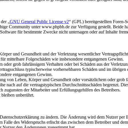
 der „
GNU General Public License v2
“ (GPL) bereitgestellten Foren
hige Community unter www.phpbb.de zur Verfügung gestellt. Beide hab
oftware für bestimmte Zwecke nicht untersagen oder auf Inhalte frem
rper und Gesundheit und der Verletzung wesentlicher Vertragspflichten
ch für mittelbare Folgeschäden wie insbesondere entgangenen Gewinn.
em oder grob fahrlässigem Verhalten oder bei Schäden aus der Verletz
i Vertragsschluss typischerweise vorhersehbaren Schäden und im übrigen
besondere entgangenen Gewinn.
ng von Leben, Körper und Gesundheit oder vorsätzlichem oder grob fah
e nach auf die vertragstypischen Durchschnittsschäden begrenzt. Dies
h zugunsten der Mitarbeiter und Erfüllungsgehilfen des Betreibers.
bleiben unberührt.
e Datenschutzerklärung zu ändern. Die Änderung wird dem Nutzer per E-
m Falle des Widerspruchs erlischt das zwischen dem Betreiber und dem 
er Nutzer den Änderungen zugestimmt hat.