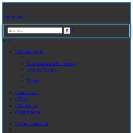
Zum Inhalt
Erweiterte
Suche
Suche
Suche
Schnellzugriff
Unbeantwortete Themen
Aktive Themen
Suche
Dark mode
FAQ
Anmelden
Registrieren
Foren-Übersicht