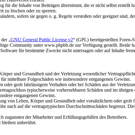
 für die Inhalte von Beiträgen übernimmt, die er nicht selbst erstellt 
it zu löschen oder zu sperren.
zuändern, sofern sie gegen o. g. Regeln verstoßen oder geeignet sind, 
 der „
GNU General Public License v2
“ (GPL) bereitgestellten Foren
chige Community unter www.phpbb.de zur Verfügung gestellt. Beide hab
Software für bestimmte Zwecke nicht untersagen oder auf Inhalte frem
örper und Gesundheit und der Verletzung wesentlicher Vertragspflichten
ch für mittelbare Folgeschäden wie insbesondere entgangenen Gewinn.
em oder grob fahrlässigem Verhalten oder bei Schäden aus der Verletz
i Vertragsschluss typischerweise vorhersehbaren Schäden und im übrigen
besondere entgangenen Gewinn.
ng von Leben, Körper und Gesundheit oder vorsätzlichem oder grob fah
e nach auf die vertragstypischen Durchschnittsschäden begrenzt. Dies
h zugunsten der Mitarbeiter und Erfüllungsgehilfen des Betreibers.
bleiben unberührt.