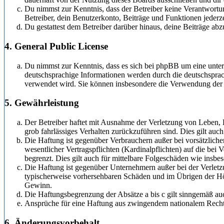
Du nimmst zur Kenntnis, dass der Betreiber keine Verantwortung
Betreiber, dein Benutzerkonto, Beiträge und Funktionen jederze
Du gestattest dem Betreiber darüber hinaus, deine Beiträge ab
4. General Public License
Du nimmst zur Kenntnis, dass es sich bei phpBB um eine unter
deutschsprachige Informationen werden durch die deutschspra
verwendet wird. Sie können insbesondere die Verwendung der 
5. Gewährleistung
Der Betreiber haftet mit Ausnahme der Verletzung von Leben, K
grob fahrlässiges Verhalten zurückzuführen sind. Dies gilt au
Die Haftung ist gegenüber Verbrauchern außer bei vorsätzlich
wesentlicher Vertragspflichten (Kardinalpflichten) auf die be
begrenzt. Dies gilt auch für mittelbare Folgeschäden wie ins
Die Haftung ist gegenüber Unternehmern außer bei der Verletzu
typischerweise vorhersehbaren Schäden und im Übrigen der Höh
Gewinn.
Die Haftungsbegrenzung der Absätze a bis c gilt sinngemäß auc
Ansprüche für eine Haftung aus zwingendem nationalem Recht 
6. Änderungsvorbehalt