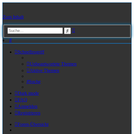
Zum Inhalt
Erweiterte
Suche
Suche
Suche
Schnellzugriff
Unbeantwortete Themen
Aktive Themen
Suche
Dark mode
FAQ
Anmelden
Registrieren
Foren-Übersicht