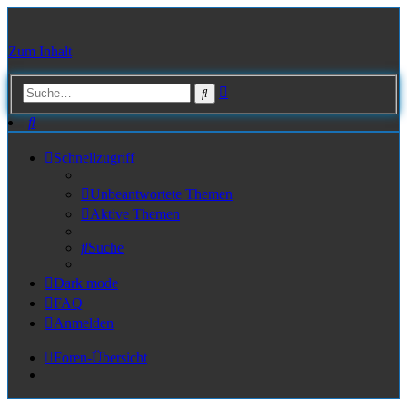
Zum Inhalt
Erweiterte
Suche
Suche
Suche
Schnellzugriff
Unbeantwortete Themen
Aktive Themen
Suche
Dark mode
FAQ
Anmelden
Foren-Übersicht