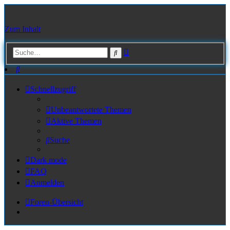
Zum Inhalt
Erweiterte
Suche
Suche
Suche
Schnellzugriff
Unbeantwortete Themen
Aktive Themen
Suche
Dark mode
FAQ
Anmelden
Foren-Übersicht