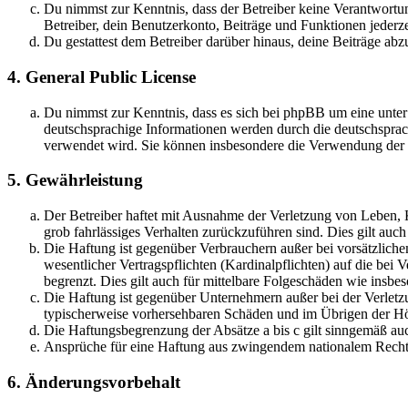
Du nimmst zur Kenntnis, dass der Betreiber keine Verantwortung 
Betreiber, dein Benutzerkonto, Beiträge und Funktionen jederze
Du gestattest dem Betreiber darüber hinaus, deine Beiträge abz
4. General Public License
Du nimmst zur Kenntnis, dass es sich bei phpBB um eine unter
deutschsprachige Informationen werden durch die deutschsprac
verwendet wird. Sie können insbesondere die Verwendung der S
5. Gewährleistung
Der Betreiber haftet mit Ausnahme der Verletzung von Leben, Kö
grob fahrlässiges Verhalten zurückzuführen sind. Dies gilt au
Die Haftung ist gegenüber Verbrauchern außer bei vorsätzlich
wesentlicher Vertragspflichten (Kardinalpflichten) auf die be
begrenzt. Dies gilt auch für mittelbare Folgeschäden wie ins
Die Haftung ist gegenüber Unternehmern außer bei der Verletzu
typischerweise vorhersehbaren Schäden und im Übrigen der Höh
Die Haftungsbegrenzung der Absätze a bis c gilt sinngemäß auc
Ansprüche für eine Haftung aus zwingendem nationalem Recht 
6. Änderungsvorbehalt