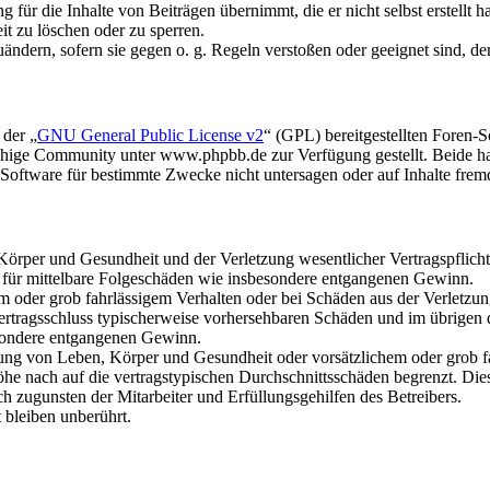
für die Inhalte von Beiträgen übernimmt, die er nicht selbst erstellt 
it zu löschen oder zu sperren.
uändern, sofern sie gegen o. g. Regeln verstoßen oder geeignet sind, 
 der „
GNU General Public License v2
“ (GPL) bereitgestellten Foren
hige Community unter www.phpbb.de zur Verfügung gestellt. Beide hab
oftware für bestimmte Zwecke nicht untersagen oder auf Inhalte frem
rper und Gesundheit und der Verletzung wesentlicher Vertragspflichten
ch für mittelbare Folgeschäden wie insbesondere entgangenen Gewinn.
em oder grob fahrlässigem Verhalten oder bei Schäden aus der Verletz
i Vertragsschluss typischerweise vorhersehbaren Schäden und im übrigen
besondere entgangenen Gewinn.
ng von Leben, Körper und Gesundheit oder vorsätzlichem oder grob fah
e nach auf die vertragstypischen Durchschnittsschäden begrenzt. Dies
h zugunsten der Mitarbeiter und Erfüllungsgehilfen des Betreibers.
bleiben unberührt.