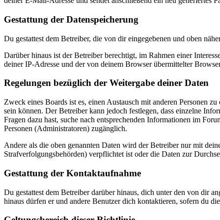
deiner E-Mail-Adresse und sendet anschließend ein neu generiertes P
Gestattung der Datenspeicherung
Du gestattest dem Betreiber, die von dir eingegebenen und oben nähe
Darüber hinaus ist der Betreiber berechtigt, im Rahmen einer Intere
deiner IP-Adresse und der von deinem Browser übermittelter Browser
Regelungen bezüglich der Weitergabe deiner Daten
Zweck eines Boards ist es, einen Austausch mit anderen Personen zu er
sein können. Der Betreiber kann jedoch festlegen, dass einzelne Infor
Fragen dazu hast, suche nach entsprechenden Informationen im Forum 
Personen (Administratoren) zugänglich.
Andere als die oben genannten Daten wird der Betreiber nur mit deine
Strafverfolgungsbehörden) verpflichtet ist oder die Daten zur Durchset
Gestattung der Kontaktaufnahme
Du gestattest dem Betreiber darüber hinaus, dich unter den von dir a
hinaus dürfen er und andere Benutzer dich kontaktieren, sofern du die
Geltungsbereich dieser Richtlinie