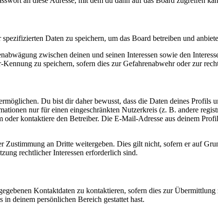
asswort an diese Adresse, mit dem du dann auf das Board zugreifen kan
r spezifizierten Daten zu speichern, um das Board betreiben und anbiet
ssenabwägung zwischen deinen und seinen Interessen sowie den Interes
-Kennung zu speichern, sofern dies zur Gefahrenabwehr oder zur recht
möglichen. Du bist dir daher bewusst, dass die Daten deines Profils und
mationen nur für einen eingeschränkten Nutzerkreis (z. B. andere regist
oder kontaktiere den Betreiber. Die E-Mail-Adresse aus deinem Profil 
r Zustimmung an Dritte weitergeben. Dies gilt nicht, sofern er auf Gr
zung rechtlicher Interessen erforderlich sind.
ngegebenen Kontaktdaten zu kontaktieren, sofern dies zur Übermittlung z
s in deinem persönlichen Bereich gestattet hast.