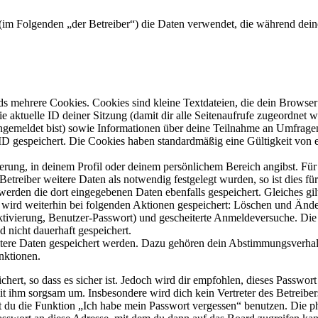
“) (im Folgenden „der Betreiber“) die Daten verwendet, die während d
s mehrere Cookies. Cookies sind kleine Textdateien, die dein Browser 
ie aktuelle ID deiner Sitzung (damit dir alle Seitenaufrufe zugeordnet
angemeldet bist) sowie Informationen über deine Teilnahme an Umfragen
ID gespeichert. Die Cookies haben standardmäßig eine Gültigkeit von e
ierung, in deinem Profil oder deinem persönlichem Bereich angibst. Für
reiber weitere Daten als notwendig festgelegt wurden, so ist dies für 
 werden die dort eingegebenen Daten ebenfalls gespeichert. Gleiches gi
e wird weiterhin bei folgenden Aktionen gespeichert: Löschen und Änd
ktivierung, Benutzer-Passwort) und gescheiterte Anmeldeversuche. D
d nicht dauerhaft gespeichert.
eitere Daten gespeichert werden. Dazu gehören dein Abstimmungsverhal
nktionen.
ert, so dass es sicher ist. Jedoch wird dir empfohlen, dieses Passwor
it ihm sorgsam um. Insbesondere wird dich kein Vertreter des Betreibe
nst du die Funktion „Ich habe mein Passwort vergessen“ benutzen. Di