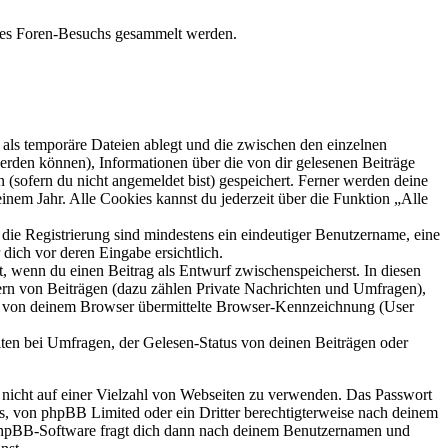
eines Foren-Besuchs gesammelt werden.
als temporäre Dateien ablegt und die zwischen den einzelnen
 werden können), Informationen über die von dir gelesenen Beiträge
 (sofern du nicht angemeldet bist) gespeichert. Ferner werden deine
inem Jahr. Alle Cookies kannst du jederzeit über die Funktion „Alle
 die Registrierung sind mindestens ein eindeutiger Benutzername, eine
dich vor deren Eingabe ersichtlich.
lt, wenn du einen Beitrag als Entwurf zwischenspeicherst. In diesen
ern von Beiträgen (dazu zählen Private Nachrichten und Umfragen),
ie von deinem Browser übermittelte Browser-Kennzeichnung (User
ten bei Umfragen, der Gelesen-Status von deinen Beiträgen oder
t nicht auf einer Vielzahl von Webseiten zu verwenden. Das Passwort
rs, von phpBB Limited oder ein Dritter berechtigterweise nach deinem
e phpBB-Software fragt dich dann nach deinem Benutzernamen und