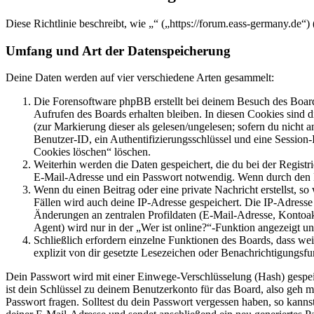
Diese Richtlinie beschreibt, wie „“ („https://forum.eass-germany.de
Umfang und Art der Datenspeicherung
Deine Daten werden auf vier verschiedene Arten gesammelt:
Die Forensoftware phpBB erstellt bei deinem Besuch des Board
Aufrufen des Boards erhalten bleiben. In diesen Cookies sind d
(zur Markierung dieser als gelesen/ungelesen; sofern du nicht 
Benutzer-ID, ein Authentifizierungsschlüssel und eine Session-
Cookies löschen“ löschen.
Weiterhin werden die Daten gespeichert, die du bei der Registr
E-Mail-Adresse und ein Passwort notwendig. Wenn durch den Bet
Wenn du einen Beitrag oder eine private Nachricht erstellst, so
Fällen wird auch deine IP-Adresse gespeichert. Die IP-Adress
Änderungen an zentralen Profildaten (E-Mail-Adresse, Kontoa
Agent) wird nur in der „Wer ist online?“-Funktion angezeigt un
Schließlich erfordern einzelne Funktionen des Boards, dass w
explizit von dir gesetzte Lesezeichen oder Benachrichtigungsfu
Dein Passwort wird mit einer Einwege-Verschlüsselung (Hash) gespeich
ist dein Schlüssel zu deinem Benutzerkonto für das Board, also geh m
Passwort fragen. Solltest du dein Passwort vergessen haben, so kan