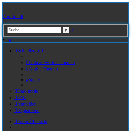
Zum Inhalt
Erweiterte
Suche
Suche
Suche
Schnellzugriff
Unbeantwortete Themen
Aktive Themen
Suche
Dark mode
FAQ
Anmelden
Registrieren
Foren-Übersicht