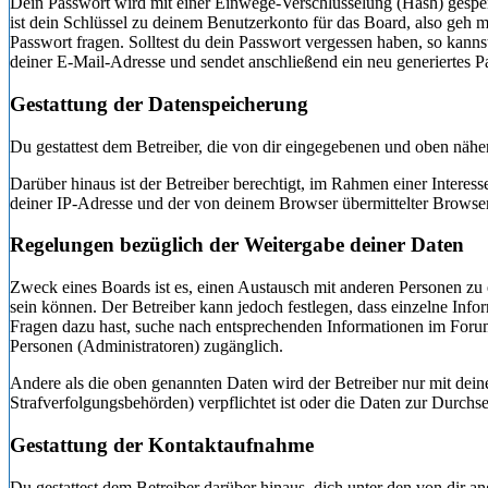
Dein Passwort wird mit einer Einwege-Verschlüsselung (Hash) gespeic
ist dein Schlüssel zu deinem Benutzerkonto für das Board, also geh 
Passwort fragen. Solltest du dein Passwort vergessen haben, so ka
deiner E-Mail-Adresse und sendet anschließend ein neu generiertes P
Gestattung der Datenspeicherung
Du gestattest dem Betreiber, die von dir eingegebenen und oben nähe
Darüber hinaus ist der Betreiber berechtigt, im Rahmen einer Intere
deiner IP-Adresse und der von deinem Browser übermittelter Browser
Regelungen bezüglich der Weitergabe deiner Daten
Zweck eines Boards ist es, einen Austausch mit anderen Personen zu er
sein können. Der Betreiber kann jedoch festlegen, dass einzelne Infor
Fragen dazu hast, suche nach entsprechenden Informationen im Forum 
Personen (Administratoren) zugänglich.
Andere als die oben genannten Daten wird der Betreiber nur mit deine
Strafverfolgungsbehörden) verpflichtet ist oder die Daten zur Durchset
Gestattung der Kontaktaufnahme
Du gestattest dem Betreiber darüber hinaus, dich unter den von dir a