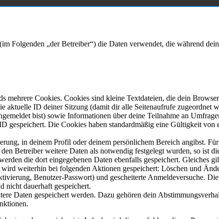
“) (im Folgenden „der Betreiber“) die Daten verwendet, die während d
s mehrere Cookies. Cookies sind kleine Textdateien, die dein Browser
ie aktuelle ID deiner Sitzung (damit dir alle Seitenaufrufe zugeordnet
 angemeldet bist) sowie Informationen über deine Teilnahme an Umfragen
-ID gespeichert. Die Cookies haben standardmäßig eine Gültigkeit von e
ierung, in deinem Profil oder deinem persönlichem Bereich angibst. Fü
n Betreiber weitere Daten als notwendig festgelegt wurden, so ist dies
o werden die dort eingegebenen Daten ebenfalls gespeichert. Gleiches gi
e wird weiterhin bei folgenden Aktionen gespeichert: Löschen und Änd
ktivierung, Benutzer-Passwort) und gescheiterte Anmeldeversuche. D
d nicht dauerhaft gespeichert.
eitere Daten gespeichert werden. Dazu gehören dein Abstimmungsverhal
unktionen.