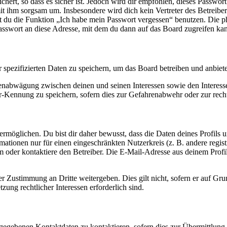
hert, so dass es sicher ist. Jedoch wird dir empfohlen, dieses Passwor
mit ihm sorgsam um. Insbesondere wird dich kein Vertreter des Betreibe
nnst du die Funktion „Ich habe mein Passwort vergessen“ benutzen. Di
asswort an diese Adresse, mit dem du dann auf das Board zugreifen kan
r spezifizierten Daten zu speichern, um das Board betreiben und anbiet
ssenabwägung zwischen deinen und seinen Interessen sowie den Interes
-Kennung zu speichern, sofern dies zur Gefahrenabwehr oder zur recht
möglichen. Du bist dir daher bewusst, dass die Daten deines Profils und
mationen nur für einen eingeschränkten Nutzerkreis (z. B. andere regist
oder kontaktiere den Betreiber. Die E-Mail-Adresse aus deinem Profil 
r Zustimmung an Dritte weitergeben. Dies gilt nicht, sofern er auf Gr
zung rechtlicher Interessen erforderlich sind.
ngegebenen Kontaktdaten zu kontaktieren, sofern dies zur Übermittlung z