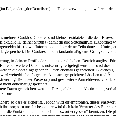
“) (im Folgenden „der Betreiber“) die Daten verwendet, die während d
s mehrere Cookies. Cookies sind kleine Textdateien, die dein Browser 
ie aktuelle ID deiner Sitzung (damit dir alle Seitenaufrufe zugeordnet
angemeldet bist) sowie Informationen über deine Teilnahme an Umfragen
ID gespeichert. Die Cookies haben standardmäßig eine Gültigkeit von e
ierung, in deinem Profil oder deinem persönlichem Bereich angibst. Für
reiber weitere Daten als notwendig festgelegt wurden, so ist dies für 
 werden die dort eingegebenen Daten ebenfalls gespeichert. Gleiches gi
e wird weiterhin bei folgenden Aktionen gespeichert: Löschen und Änd
ktivierung, Benutzer-Passwort) und gescheiterte Anmeldeversuche. D
d nicht dauerhaft gespeichert.
eitere Daten gespeichert werden. Dazu gehören dein Abstimmungsverhal
nktionen.
ert, so dass es sicher ist. Jedoch wird dir empfohlen, dieses Passwor
it ihm sorgsam um. Insbesondere wird dich kein Vertreter des Betreibe
nst du die Funktion „Ich habe mein Passwort vergessen“ benutzen. Di