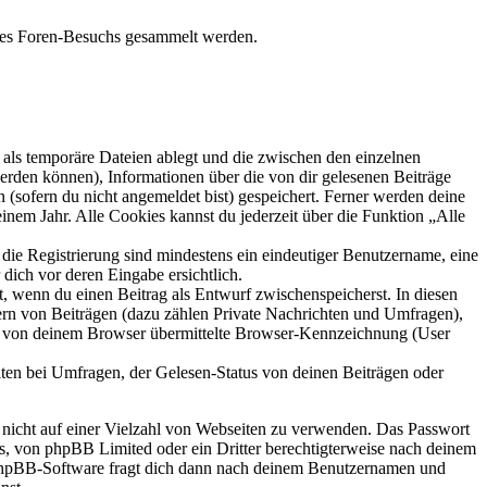
eines Foren-Besuchs gesammelt werden.
als temporäre Dateien ablegt und die zwischen den einzelnen
 werden können), Informationen über die von dir gelesenen Beiträge
 (sofern du nicht angemeldet bist) gespeichert. Ferner werden deine
inem Jahr. Alle Cookies kannst du jederzeit über die Funktion „Alle
 die Registrierung sind mindestens ein eindeutiger Benutzername, eine
dich vor deren Eingabe ersichtlich.
lt, wenn du einen Beitrag als Entwurf zwischenspeicherst. In diesen
ern von Beiträgen (dazu zählen Private Nachrichten und Umfragen),
ie von deinem Browser übermittelte Browser-Kennzeichnung (User
ten bei Umfragen, der Gelesen-Status von deinen Beiträgen oder
t nicht auf einer Vielzahl von Webseiten zu verwenden. Das Passwort
rs, von phpBB Limited oder ein Dritter berechtigterweise nach deinem
e phpBB-Software fragt dich dann nach deinem Benutzernamen und