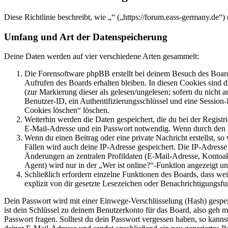
Diese Richtlinie beschreibt, wie „“ („https://forum.eass-germany.de
Umfang und Art der Datenspeicherung
Deine Daten werden auf vier verschiedene Arten gesammelt:
Die Forensoftware phpBB erstellt bei deinem Besuch des Board
Aufrufen des Boards erhalten bleiben. In diesen Cookies sind d
(zur Markierung dieser als gelesen/ungelesen; sofern du nicht 
Benutzer-ID, ein Authentifizierungsschlüssel und eine Session-
Cookies löschen“ löschen.
Weiterhin werden die Daten gespeichert, die du bei der Registr
E-Mail-Adresse und ein Passwort notwendig. Wenn durch den Bet
Wenn du einen Beitrag oder eine private Nachricht erstellst, so
Fällen wird auch deine IP-Adresse gespeichert. Die IP-Adress
Änderungen an zentralen Profildaten (E-Mail-Adresse, Kontoa
Agent) wird nur in der „Wer ist online?“-Funktion angezeigt un
Schließlich erfordern einzelne Funktionen des Boards, dass w
explizit von dir gesetzte Lesezeichen oder Benachrichtigungsfu
Dein Passwort wird mit einer Einwege-Verschlüsselung (Hash) gespeich
ist dein Schlüssel zu deinem Benutzerkonto für das Board, also geh m
Passwort fragen. Solltest du dein Passwort vergessen haben, so kan