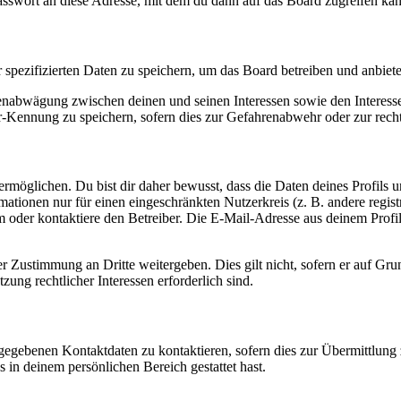
asswort an diese Adresse, mit dem du dann auf das Board zugreifen kan
r spezifizierten Daten zu speichern, um das Board betreiben und anbiet
ssenabwägung zwischen deinen und seinen Interessen sowie den Interes
-Kennung zu speichern, sofern dies zur Gefahrenabwehr oder zur recht
möglichen. Du bist dir daher bewusst, dass die Daten deines Profils und
mationen nur für einen eingeschränkten Nutzerkreis (z. B. andere regist
oder kontaktiere den Betreiber. Die E-Mail-Adresse aus deinem Profil 
r Zustimmung an Dritte weitergeben. Dies gilt nicht, sofern er auf Gr
zung rechtlicher Interessen erforderlich sind.
ngegebenen Kontaktdaten zu kontaktieren, sofern dies zur Übermittlung z
s in deinem persönlichen Bereich gestattet hast.