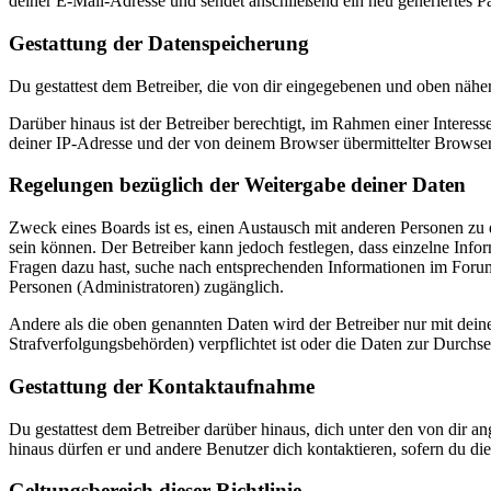
deiner E-Mail-Adresse und sendet anschließend ein neu generiertes P
Gestattung der Datenspeicherung
Du gestattest dem Betreiber, die von dir eingegebenen und oben nähe
Darüber hinaus ist der Betreiber berechtigt, im Rahmen einer Intere
deiner IP-Adresse und der von deinem Browser übermittelter Browser
Regelungen bezüglich der Weitergabe deiner Daten
Zweck eines Boards ist es, einen Austausch mit anderen Personen zu er
sein können. Der Betreiber kann jedoch festlegen, dass einzelne Infor
Fragen dazu hast, suche nach entsprechenden Informationen im Forum 
Personen (Administratoren) zugänglich.
Andere als die oben genannten Daten wird der Betreiber nur mit deine
Strafverfolgungsbehörden) verpflichtet ist oder die Daten zur Durchset
Gestattung der Kontaktaufnahme
Du gestattest dem Betreiber darüber hinaus, dich unter den von dir a
hinaus dürfen er und andere Benutzer dich kontaktieren, sofern du die
Geltungsbereich dieser Richtlinie