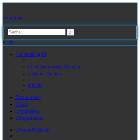
Zum Inhalt
Erweiterte
Suche
Suche
Suche
Schnellzugriff
Unbeantwortete Themen
Aktive Themen
Suche
Dark mode
FAQ
Anmelden
Registrieren
Foren-Übersicht