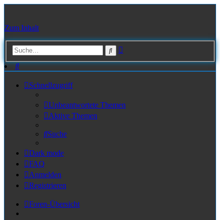
Zum Inhalt
Erweiterte
Suche
Suche
Suche
Schnellzugriff
Unbeantwortete Themen
Aktive Themen
Suche
Dark mode
FAQ
Anmelden
Registrieren
Foren-Übersicht