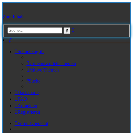
Zum Inhalt
Erweiterte
Suche
Suche
Suche
Schnellzugriff
Unbeantwortete Themen
Aktive Themen
Suche
Dark mode
FAQ
Anmelden
Registrieren
Foren-Übersicht