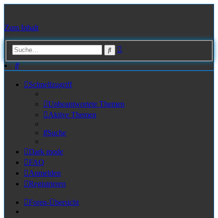
Zum Inhalt
Erweiterte
Suche
Suche
Suche
Schnellzugriff
Unbeantwortete Themen
Aktive Themen
Suche
Dark mode
FAQ
Anmelden
Registrieren
Foren-Übersicht