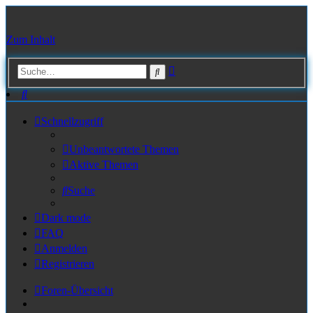
Zum Inhalt
Erweiterte
Suche
Suche
Suche
Schnellzugriff
Unbeantwortete Themen
Aktive Themen
Suche
Dark mode
FAQ
Anmelden
Registrieren
Foren-Übersicht