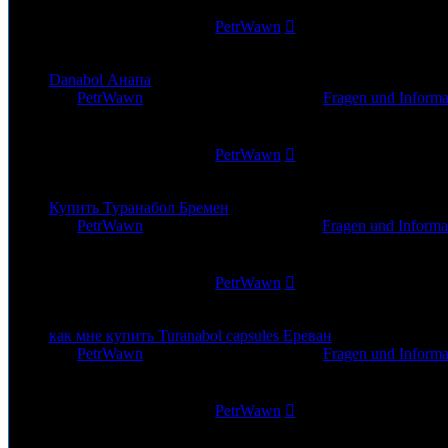
308
Zugriffe
Letzter Beitrag
von
PetrWawn
14. Nov 2025, 18:44
Danabol Анапа
von
PetrWawn
»
14. Nov 2025, 12:55
» in
Fragen und Informa
0
Antworten
235
Zugriffe
Letzter Beitrag
von
PetrWawn
14. Nov 2025, 12:55
Купить Туранабол Бремен
von
PetrWawn
»
14. Nov 2025, 12:11
» in
Fragen und Informa
0
Antworten
239
Zugriffe
Letzter Beitrag
von
PetrWawn
14. Nov 2025, 12:11
как мне купить Turanabol capsules Ереван
von
PetrWawn
»
14. Nov 2025, 07:07
» in
Fragen und Informa
0
Antworten
412
Zugriffe
Letzter Beitrag
von
PetrWawn
14. Nov 2025, 07:07