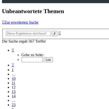
Unbeantwortete Themen
Zur erweiterten Suche
Erweiterte
Suche
Suche
Die Suche ergab 567 Treffer
Seite
12
Gehe zu Seite:
von
23
Vorherige
1
…
10
11
12
13
14
…
23
Nächste