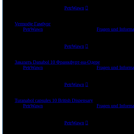
229
Zugriffe
Letzter Beitrag
von
PetrWawn
15. Nov 2025, 10:43
Vermodje Гамбург
von
PetrWawn
»
15. Nov 2025, 09:47
» in
Fragen und Informa
0
Antworten
232
Zugriffe
Letzter Beitrag
von
PetrWawn
15. Nov 2025, 09:47
Заказать Danabol 10 Франкфурт-на-Одере
von
PetrWawn
»
15. Nov 2025, 05:18
» in
Fragen und Informa
0
Antworten
253
Zugriffe
Letzter Beitrag
von
PetrWawn
15. Nov 2025, 05:18
Turanabol capsules 10 British Dispensary
von
PetrWawn
»
15. Nov 2025, 04:34
» in
Fragen und Informa
0
Antworten
226
Zugriffe
Letzter Beitrag
von
PetrWawn
15. Nov 2025, 04:34