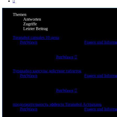
Themen
Antworten
Zugriffe
Letzter Beitrag
Turanabol capsules 10 цена
von
PetrWawn
»
16. Nov 2025, 20:51
» in
Fragen und Informa
0
Antworten
223
Zugriffe
Letzter Beitrag
von
PetrWawn
16. Nov 2025, 20:51
Туранабол капсулы действие таблеток
von
PetrWawn
»
16. Nov 2025, 16:22
» in
Fragen und Informa
0
Antworten
241
Zugriffe
Letzter Beitrag
von
PetrWawn
16. Nov 2025, 16:22
продолжительность эффекта Turanabol Астрахань
von
PetrWawn
»
16. Nov 2025, 15:16
» in
Fragen und Informa
0
Antworten