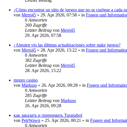
Letzter Beitrag
¿Cómo encontrar un sitio de juegos que no se cuelgue a cada ra
von
Merri45
»
29. Apr 2026, 07:58
» in
Fragen und Informatio
0
Antworten
269
Zugriffe
Letzter Beitrag
von
Merri45
29. Apr 2026, 07:58
¿Alguien vio las últimas actualizaciones sobre stake juegos?
von
Merri45
»
28. Apr 2026, 15:22
» in
Fragen und Informatio
0
Antworten
382
Zugriffe
Letzter Beitrag
von
Merri45
28. Apr 2026, 15:22
monro casino
von
Markuss
»
26. Apr 2026, 09:28
» in
Fragen und Informati
0
Antworten
285
Zugriffe
Letzter Beitrag
von
Markuss
26. Apr 2026, 09:28
как заказать и принимать Turanabol
von
PetrWawn
»
25. Apr 2026, 00:21
» in
Fragen und Informat
0
Antworten