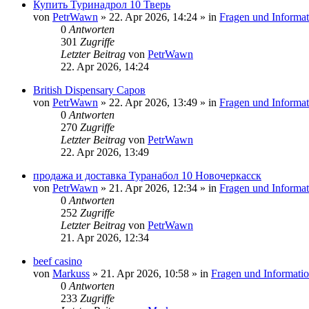
Купить Туринадрол 10 Тверь
von
PetrWawn
»
22. Apr 2026, 14:24
» in
Fragen und Informat
0
Antworten
301
Zugriffe
Letzter Beitrag
von
PetrWawn
22. Apr 2026, 14:24
British Dispensary Саров
von
PetrWawn
»
22. Apr 2026, 13:49
» in
Fragen und Informat
0
Antworten
270
Zugriffe
Letzter Beitrag
von
PetrWawn
22. Apr 2026, 13:49
продажа и доставка Туранабол 10 Новочеркасск
von
PetrWawn
»
21. Apr 2026, 12:34
» in
Fragen und Informat
0
Antworten
252
Zugriffe
Letzter Beitrag
von
PetrWawn
21. Apr 2026, 12:34
beef casino
von
Markuss
»
21. Apr 2026, 10:58
» in
Fragen und Informati
0
Antworten
233
Zugriffe