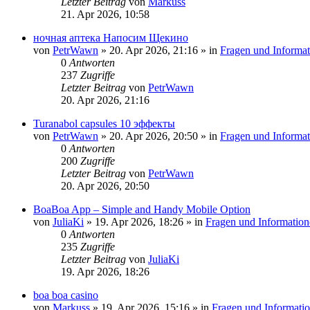
Letzter Beitrag
von
Markuss
21. Apr 2026, 10:58
ночная аптека Напосим Щекино
von
PetrWawn
»
20. Apr 2026, 21:16
» in
Fragen und Informat
0
Antworten
237
Zugriffe
Letzter Beitrag
von
PetrWawn
20. Apr 2026, 21:16
Turanabol capsules 10 эффекты
von
PetrWawn
»
20. Apr 2026, 20:50
» in
Fragen und Informat
0
Antworten
200
Zugriffe
Letzter Beitrag
von
PetrWawn
20. Apr 2026, 20:50
BoaBoa App – Simple and Handy Mobile Option
von
JuliaKi
»
19. Apr 2026, 18:26
» in
Fragen und Information
0
Antworten
235
Zugriffe
Letzter Beitrag
von
JuliaKi
19. Apr 2026, 18:26
boa boa casino
von
Markuss
»
19. Apr 2026, 15:16
» in
Fragen und Informati