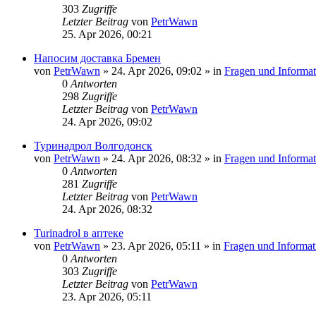
303
Zugriffe
Letzter Beitrag
von
PetrWawn
25. Apr 2026, 00:21
Напосим доставка Бремен
von
PetrWawn
»
24. Apr 2026, 09:02
» in
Fragen und Informat
0
Antworten
298
Zugriffe
Letzter Beitrag
von
PetrWawn
24. Apr 2026, 09:02
Туринадрол Волгодонск
von
PetrWawn
»
24. Apr 2026, 08:32
» in
Fragen und Informat
0
Antworten
281
Zugriffe
Letzter Beitrag
von
PetrWawn
24. Apr 2026, 08:32
Turinadrol в аптеке
von
PetrWawn
»
23. Apr 2026, 05:11
» in
Fragen und Informat
0
Antworten
303
Zugriffe
Letzter Beitrag
von
PetrWawn
23. Apr 2026, 05:11