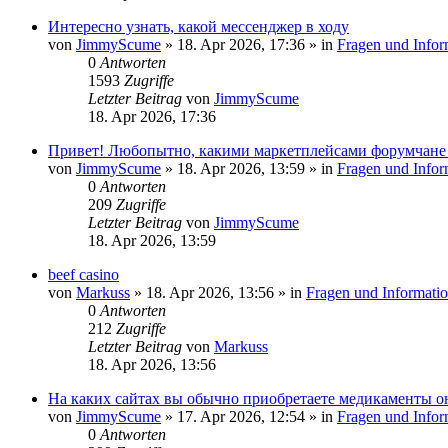
Интересно узнать, какой мессенджер в ходу
von
JimmyScume
»
18. Apr 2026, 17:36
» in
Fragen und Infor
0
Antworten
1593
Zugriffe
Letzter Beitrag
von
JimmyScume
18. Apr 2026, 17:36
Привет! Любопытно, какими маркетплейсами форумчане 
von
JimmyScume
»
18. Apr 2026, 13:59
» in
Fragen und Infor
0
Antworten
209
Zugriffe
Letzter Beitrag
von
JimmyScume
18. Apr 2026, 13:59
beef casino
von
Markuss
»
18. Apr 2026, 13:56
» in
Fragen und Informati
0
Antworten
212
Zugriffe
Letzter Beitrag
von
Markuss
18. Apr 2026, 13:56
На каких сайтах вы обычно приобретаете медикаменты о
von
JimmyScume
»
17. Apr 2026, 12:54
» in
Fragen und Infor
0
Antworten