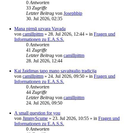
0
Antworten
33
Zugriffe
Letzter Beitrag
von
Josephbip
30. Jul 2026, 02:35
Mana pirmā uzvara Vavada
von
camillpittm
»
28. Jul 2026, 12:44
» in
Fragen und
Informationen zu E.A.S.S.
0
Antworten
41
Zugriffe
Letzter Beitrag
von
camillpittm
28. Jul 2026, 12:44
Kai žaidimas tapo mano savaitgalio tradicija
von
camillpittm
»
24. Jul 2026, 09:50
» in
Fragen und
Informationen zu E.A.S.S.
0
Antworten
44
Zugriffe
Letzter Beitrag
von
camillpittm
24. Jul 2026, 09:50
A small question for you
von
JimmyScume
»
23. Jul 2026, 10:55
» in
Fragen und
Informationen zu E.A.S.S.
0
Antworten