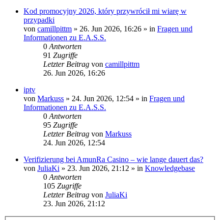
Kod promocyjny 2026, który przywrócił mi wiarę w
przypadki
von
camillpittm
»
26. Jun 2026, 16:26
» in
Fragen und
Informationen zu E.A.S.S.
0
Antworten
91
Zugriffe
Letzter Beitrag
von
camillpittm
26. Jun 2026, 16:26
iptv
von
Markuss
»
24. Jun 2026, 12:54
» in
Fragen und
Informationen zu E.A.S.S.
0
Antworten
95
Zugriffe
Letzter Beitrag
von
Markuss
24. Jun 2026, 12:54
Verifizierung bei AmunRa Casino – wie lange dauert das?
von
JuliaKi
»
23. Jun 2026, 21:12
» in
Knowledgebase
0
Antworten
105
Zugriffe
Letzter Beitrag
von
JuliaKi
23. Jun 2026, 21:12