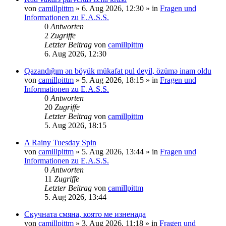
von
camillpittm
»
6. Aug 2026, 12:30
» in
Fragen und
Informationen zu E.A.S.S.
0
Antworten
2
Zugriffe
Letzter Beitrag
von
camillpittm
6. Aug 2026, 12:30
Qazandığım ən böyük mükafat pul deyil, özümə inam oldu
von
camillpittm
»
5. Aug 2026, 18:15
» in
Fragen und
Informationen zu E.A.S.S.
0
Antworten
20
Zugriffe
Letzter Beitrag
von
camillpittm
5. Aug 2026, 18:15
A Rainy Tuesday Spin
von
camillpittm
»
5. Aug 2026, 13:44
» in
Fragen und
Informationen zu E.A.S.S.
0
Antworten
11
Zugriffe
Letzter Beitrag
von
camillpittm
5. Aug 2026, 13:44
Скучната смяна, която ме изненада
von
camillpittm
»
3. Aug 2026, 11:18
» in
Fragen und