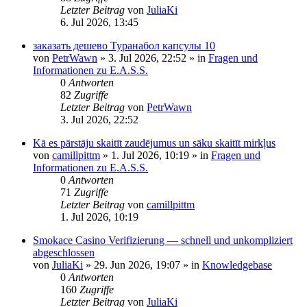
Letzter Beitrag
von
JuliaKi
6. Jul 2026, 13:45
заказать дешево Туранабол капсулы 10
von
PetrWawn
»
3. Jul 2026, 22:52
» in
Fragen und
Informationen zu E.A.S.S.
0
Antworten
82
Zugriffe
Letzter Beitrag
von
PetrWawn
3. Jul 2026, 22:52
Kā es pārstāju skaitīt zaudējumus un sāku skaitīt mirkļus
von
camillpittm
»
1. Jul 2026, 10:19
» in
Fragen und
Informationen zu E.A.S.S.
0
Antworten
71
Zugriffe
Letzter Beitrag
von
camillpittm
1. Jul 2026, 10:19
Smokace Casino Verifizierung — schnell und unkompliziert
abgeschlossen
von
JuliaKi
»
29. Jun 2026, 19:07
» in
Knowledgebase
0
Antworten
160
Zugriffe
Letzter Beitrag
von
JuliaKi