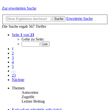
Zur erweiterten Suche
Erweiterte Suche
Suche
Die Suche ergab 567 Treffer
Seite
1
von
23
Gehe zu Seite:
1
2
3
4
5
…
23
Nächste
Themen
Antworten
Zugriffe
Letzter Beitrag
Kad vakars pārvērtās zelta krāsā