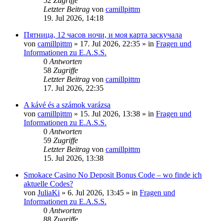
52
Zugriffe
Letzter Beitrag
von
camillpittm
19. Jul 2026, 14:18
Пятница, 12 часов ночи, и моя карта заскучала
von
camillpittm
»
17. Jul 2026, 22:35
» in
Fragen und
Informationen zu E.A.S.S.
0
Antworten
58
Zugriffe
Letzter Beitrag
von
camillpittm
17. Jul 2026, 22:35
A kávé és a számok varázsa
von
camillpittm
»
15. Jul 2026, 13:38
» in
Fragen und
Informationen zu E.A.S.S.
0
Antworten
59
Zugriffe
Letzter Beitrag
von
camillpittm
15. Jul 2026, 13:38
Smokace Casino No Deposit Bonus Code – wo finde ich
aktuelle Codes?
von
JuliaKi
»
6. Jul 2026, 13:45
» in
Fragen und
Informationen zu E.A.S.S.
0
Antworten
88
Zugriffe