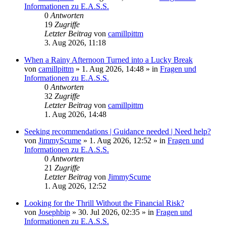
Informationen zu E.A.S.S.
0
Antworten
19
Zugriffe
Letzter Beitrag
von
camillpittm
3. Aug 2026, 11:18
When a Rainy Afternoon Turned into a Lucky Break
von
camillpittm
»
1. Aug 2026, 14:48
» in
Fragen und
Informationen zu E.A.S.S.
0
Antworten
32
Zugriffe
Letzter Beitrag
von
camillpittm
1. Aug 2026, 14:48
Seeking recommendations | Guidance needed | Need help?
von
JimmyScume
»
1. Aug 2026, 12:52
» in
Fragen und
Informationen zu E.A.S.S.
0
Antworten
21
Zugriffe
Letzter Beitrag
von
JimmyScume
1. Aug 2026, 12:52
Looking for the Thrill Without the Financial Risk?
von
Josephbip
»
30. Jul 2026, 02:35
» in
Fragen und
Informationen zu E.A.S.S.