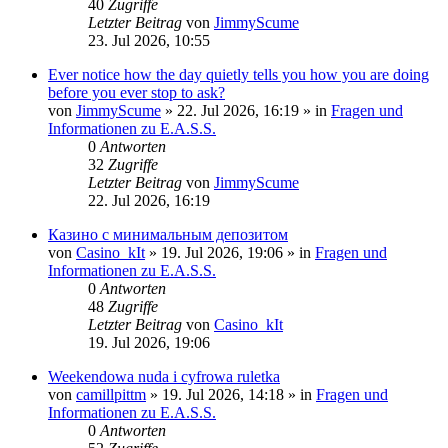
40
Zugriffe
Letzter Beitrag
von
JimmyScume
23. Jul 2026, 10:55
Ever notice how the day quietly tells you how you are doing
before you ever stop to ask?
von
JimmyScume
»
22. Jul 2026, 16:19
» in
Fragen und
Informationen zu E.A.S.S.
0
Antworten
32
Zugriffe
Letzter Beitrag
von
JimmyScume
22. Jul 2026, 16:19
Казино с минимальным депозитом
von
Casino_kIt
»
19. Jul 2026, 19:06
» in
Fragen und
Informationen zu E.A.S.S.
0
Antworten
48
Zugriffe
Letzter Beitrag
von
Casino_kIt
19. Jul 2026, 19:06
Weekendowa nuda i cyfrowa ruletka
von
camillpittm
»
19. Jul 2026, 14:18
» in
Fragen und
Informationen zu E.A.S.S.
0
Antworten