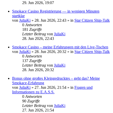
29. Jun 2026, 19:07
Smokace Casino Registrierung — in wenigen Minuten
startklar
von
JuliaKi
»
28. Jun 2026, 22:43
» in
Star Citizen Ship-Talk
0
Antworten
181
Zugriffe
Letzter Beitrag
von
JuliaKi
28. Jun 2026, 22:43
Smokace Casino – meine Erfahrungen mit den Live-Tischen
von
JuliaKi
»
28. Jun 2026, 20:32
» in
Star Citizen Ship-Talk
0
Antworten
137
Zugriffe
Letzter Beitrag
von
JuliaKi
28. Jun 2026, 20:32
Bonus ohne großes Kleingedrucktes – geht das? Meine
Smokace-Erfahrung
von
JuliaKi
»
27. Jun 2026, 21:54
» in
Fragen und
Informationen zu E.A.S.S.
0
Antworten
90
Zugriffe
Letzter Beitrag
von
JuliaKi
27. Jun 2026, 21:54