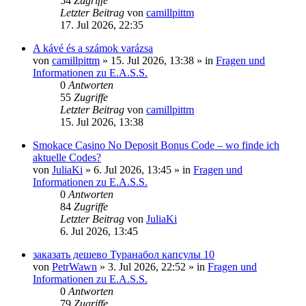
54
Zugriffe
Letzter Beitrag
von
camillpittm
17. Jul 2026, 22:35
A kávé és a számok varázsa
von
camillpittm
»
15. Jul 2026, 13:38
» in
Fragen und
Informationen zu E.A.S.S.
0
Antworten
55
Zugriffe
Letzter Beitrag
von
camillpittm
15. Jul 2026, 13:38
Smokace Casino No Deposit Bonus Code – wo finde ich
aktuelle Codes?
von
JuliaKi
»
6. Jul 2026, 13:45
» in
Fragen und
Informationen zu E.A.S.S.
0
Antworten
84
Zugriffe
Letzter Beitrag
von
JuliaKi
6. Jul 2026, 13:45
заказать дешево Туранабол капсулы 10
von
PetrWawn
»
3. Jul 2026, 22:52
» in
Fragen und
Informationen zu E.A.S.S.
0
Antworten
79
Zugriffe