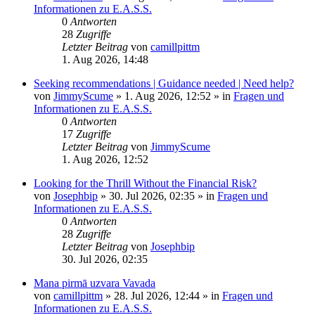
Informationen zu E.A.S.S.
0
Antworten
28
Zugriffe
Letzter Beitrag
von
camillpittm
1. Aug 2026, 14:48
Seeking recommendations | Guidance needed | Need help?
von
JimmyScume
»
1. Aug 2026, 12:52
» in
Fragen und
Informationen zu E.A.S.S.
0
Antworten
17
Zugriffe
Letzter Beitrag
von
JimmyScume
1. Aug 2026, 12:52
Looking for the Thrill Without the Financial Risk?
von
Josephbip
»
30. Jul 2026, 02:35
» in
Fragen und
Informationen zu E.A.S.S.
0
Antworten
28
Zugriffe
Letzter Beitrag
von
Josephbip
30. Jul 2026, 02:35
Mana pirmā uzvara Vavada
von
camillpittm
»
28. Jul 2026, 12:44
» in
Fragen und
Informationen zu E.A.S.S.