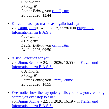
0
Antworten
37
Zugriffe
Letzter Beitrag
von
camillpittm
28. Jul 2026, 12:44
Kai žaidimas tapo mano savaitgalio tradicija
von
camillpittm
»
24. Jul 2026, 09:50
» in
Fragen und
Informationen zu E.A.S.S.
0
Antworten
41
Zugriffe
Letzter Beitrag
von
camillpittm
24. Jul 2026, 09:50
A small question for you
von
JimmyScume
»
23. Jul 2026, 10:55
» in
Fragen und
Informationen zu E.A.S.S.
0
Antworten
37
Zugriffe
Letzter Beitrag
von
JimmyScume
23. Jul 2026, 10:55
Ever notice how the day quietly tells you how you are doing
before you ever stop to ask?
von
JimmyScume
»
22. Jul 2026, 16:19
» in
Fragen und
Informationen zu E.A.S.S.