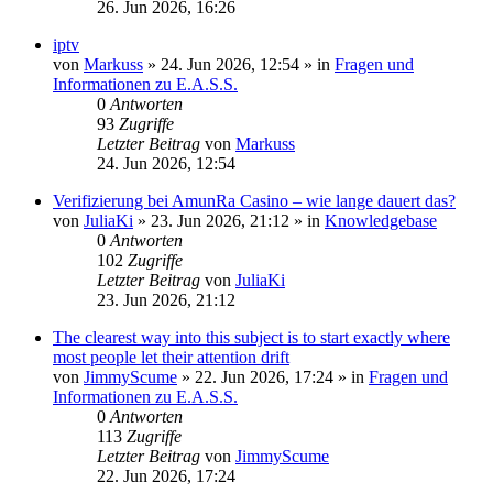
26. Jun 2026, 16:26
iptv
von
Markuss
»
24. Jun 2026, 12:54
» in
Fragen und
Informationen zu E.A.S.S.
0
Antworten
93
Zugriffe
Letzter Beitrag
von
Markuss
24. Jun 2026, 12:54
Verifizierung bei AmunRa Casino – wie lange dauert das?
von
JuliaKi
»
23. Jun 2026, 21:12
» in
Knowledgebase
0
Antworten
102
Zugriffe
Letzter Beitrag
von
JuliaKi
23. Jun 2026, 21:12
The clearest way into this subject is to start exactly where
most people let their attention drift
von
JimmyScume
»
22. Jun 2026, 17:24
» in
Fragen und
Informationen zu E.A.S.S.
0
Antworten
113
Zugriffe
Letzter Beitrag
von
JimmyScume
22. Jun 2026, 17:24