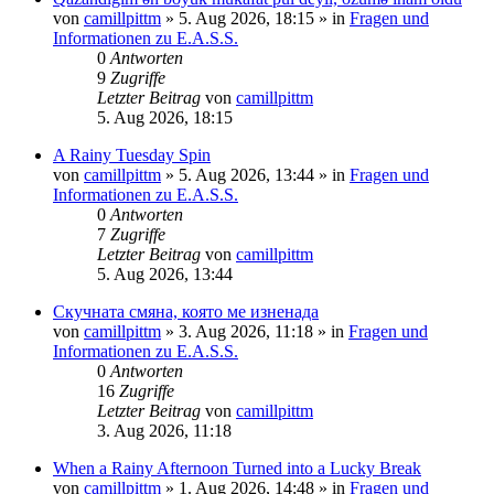
von
camillpittm
»
5. Aug 2026, 18:15
» in
Fragen und
Informationen zu E.A.S.S.
0
Antworten
9
Zugriffe
Letzter Beitrag
von
camillpittm
5. Aug 2026, 18:15
A Rainy Tuesday Spin
von
camillpittm
»
5. Aug 2026, 13:44
» in
Fragen und
Informationen zu E.A.S.S.
0
Antworten
7
Zugriffe
Letzter Beitrag
von
camillpittm
5. Aug 2026, 13:44
Скучната смяна, която ме изненада
von
camillpittm
»
3. Aug 2026, 11:18
» in
Fragen und
Informationen zu E.A.S.S.
0
Antworten
16
Zugriffe
Letzter Beitrag
von
camillpittm
3. Aug 2026, 11:18
When a Rainy Afternoon Turned into a Lucky Break
von
camillpittm
»
1. Aug 2026, 14:48
» in
Fragen und