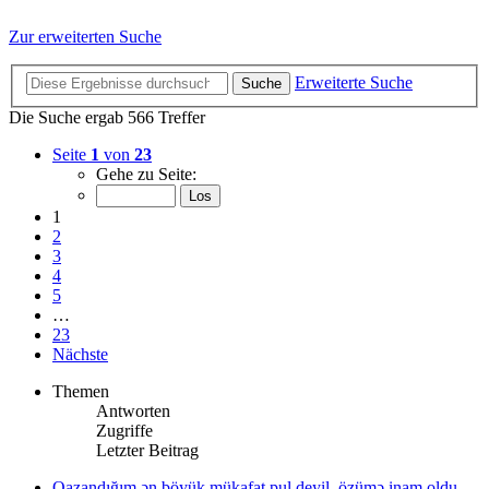
Zur erweiterten Suche
Erweiterte Suche
Suche
Die Suche ergab 566 Treffer
Seite
1
von
23
Gehe zu Seite:
1
2
3
4
5
…
23
Nächste
Themen
Antworten
Zugriffe
Letzter Beitrag
Qazandığım ən böyük mükafat pul deyil, özümə inam oldu