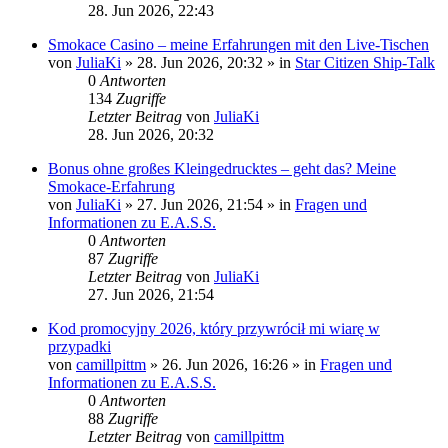
28. Jun 2026, 22:43
Smokace Casino – meine Erfahrungen mit den Live-Tischen
von
JuliaKi
»
28. Jun 2026, 20:32
» in
Star Citizen Ship-Talk
0
Antworten
134
Zugriffe
Letzter Beitrag
von
JuliaKi
28. Jun 2026, 20:32
Bonus ohne großes Kleingedrucktes – geht das? Meine
Smokace-Erfahrung
von
JuliaKi
»
27. Jun 2026, 21:54
» in
Fragen und
Informationen zu E.A.S.S.
0
Antworten
87
Zugriffe
Letzter Beitrag
von
JuliaKi
27. Jun 2026, 21:54
Kod promocyjny 2026, który przywrócił mi wiarę w
przypadki
von
camillpittm
»
26. Jun 2026, 16:26
» in
Fragen und
Informationen zu E.A.S.S.
0
Antworten
88
Zugriffe
Letzter Beitrag
von
camillpittm