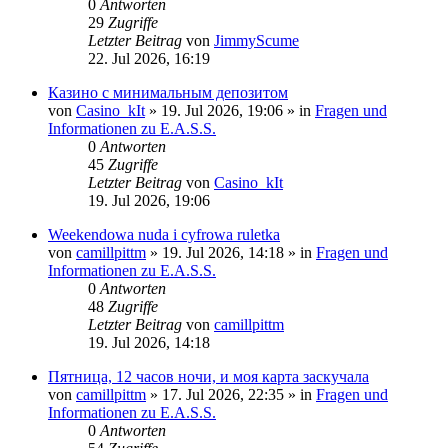
0
Antworten
29
Zugriffe
Letzter Beitrag
von
JimmyScume
22. Jul 2026, 16:19
Казино с минимальным депозитом
von
Casino_kIt
»
19. Jul 2026, 19:06
» in
Fragen und
Informationen zu E.A.S.S.
0
Antworten
45
Zugriffe
Letzter Beitrag
von
Casino_kIt
19. Jul 2026, 19:06
Weekendowa nuda i cyfrowa ruletka
von
camillpittm
»
19. Jul 2026, 14:18
» in
Fragen und
Informationen zu E.A.S.S.
0
Antworten
48
Zugriffe
Letzter Beitrag
von
camillpittm
19. Jul 2026, 14:18
Пятница, 12 часов ночи, и моя карта заскучала
von
camillpittm
»
17. Jul 2026, 22:35
» in
Fragen und
Informationen zu E.A.S.S.
0
Antworten