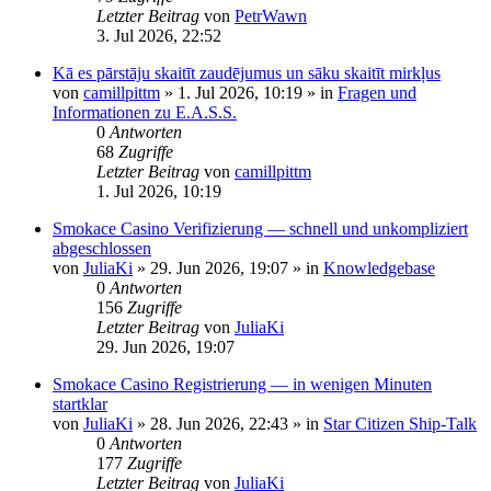
Letzter Beitrag
von
PetrWawn
3. Jul 2026, 22:52
Kā es pārstāju skaitīt zaudējumus un sāku skaitīt mirkļus
von
camillpittm
»
1. Jul 2026, 10:19
» in
Fragen und
Informationen zu E.A.S.S.
0
Antworten
68
Zugriffe
Letzter Beitrag
von
camillpittm
1. Jul 2026, 10:19
Smokace Casino Verifizierung — schnell und unkompliziert
abgeschlossen
von
JuliaKi
»
29. Jun 2026, 19:07
» in
Knowledgebase
0
Antworten
156
Zugriffe
Letzter Beitrag
von
JuliaKi
29. Jun 2026, 19:07
Smokace Casino Registrierung — in wenigen Minuten
startklar
von
JuliaKi
»
28. Jun 2026, 22:43
» in
Star Citizen Ship-Talk
0
Antworten
177
Zugriffe
Letzter Beitrag
von
JuliaKi