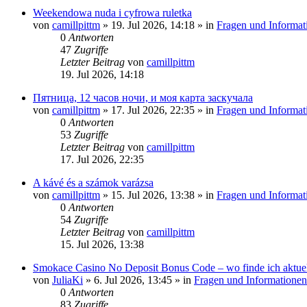
Weekendowa nuda i cyfrowa ruletka
von
camillpittm
»
19. Jul 2026, 14:18
» in
Fragen und Informat
0
Antworten
47
Zugriffe
Letzter Beitrag
von
camillpittm
19. Jul 2026, 14:18
Пятница, 12 часов ночи, и моя карта заскучала
von
camillpittm
»
17. Jul 2026, 22:35
» in
Fragen und Informat
0
Antworten
53
Zugriffe
Letzter Beitrag
von
camillpittm
17. Jul 2026, 22:35
A kávé és a számok varázsa
von
camillpittm
»
15. Jul 2026, 13:38
» in
Fragen und Informat
0
Antworten
54
Zugriffe
Letzter Beitrag
von
camillpittm
15. Jul 2026, 13:38
Smokace Casino No Deposit Bonus Code – wo finde ich aktue
von
JuliaKi
»
6. Jul 2026, 13:45
» in
Fragen und Informationen
0
Antworten
83
Zugriffe