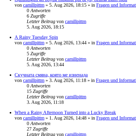
von
camillpittm
»
5. Aug 2026, 18:15
» in
Fragen und Informat
0
Antworten
6
Zugriffe
Letzter Beitrag
von
camillpittm
5. Aug 2026, 18:15
A Rainy Tuesday Spin
von
camillpittm
»
5. Aug 2026, 13:44
» in
Fragen und Informat
0
Antworten
5
Zugriffe
Letzter Beitrag
von
camillpittm
5. Aug 2026, 13:44
Скучната смяна, която ме изненада
von
camillpittm
»
3. Aug 2026, 11:18
» in
Fragen und Informat
0
Antworten
15
Zugriffe
Letzter Beitrag
von
camillpittm
3. Aug 2026, 11:18
When a Rainy Afternoon Turned into a Lucky Break
von
camillpittm
»
1. Aug 2026, 14:48
» in
Fragen und Informat
0
Antworten
27
Zugriffe
Letzter Beitrag
von
camillpittm