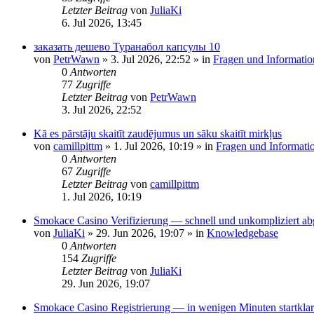
Letzter Beitrag
von
JuliaKi
6. Jul 2026, 13:45
заказать дешево Туранабол капсулы 10
von
PetrWawn
»
3. Jul 2026, 22:52
» in
Fragen und Informatio
0
Antworten
77
Zugriffe
Letzter Beitrag
von
PetrWawn
3. Jul 2026, 22:52
Kā es pārstāju skaitīt zaudējumus un sāku skaitīt mirkļus
von
camillpittm
»
1. Jul 2026, 10:19
» in
Fragen und Informati
0
Antworten
67
Zugriffe
Letzter Beitrag
von
camillpittm
1. Jul 2026, 10:19
Smokace Casino Verifizierung — schnell und unkompliziert ab
von
JuliaKi
»
29. Jun 2026, 19:07
» in
Knowledgebase
0
Antworten
154
Zugriffe
Letzter Beitrag
von
JuliaKi
29. Jun 2026, 19:07
Smokace Casino Registrierung — in wenigen Minuten startklar