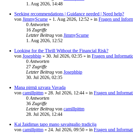
1. Aug 2026, 14:48
Seeking recommendations | Guidance needed | Need help?
von
JimmyScume
»
1. Aug 2026, 12:52
» in
Fragen und Inform
0
Antworten
16
Zugriffe
Letzter Beitrag
von
JimmyScume
1. Aug 2026, 12:52
Looking for the Thrill Without the Financial Risk?
von
Josephbip
»
30. Jul 2026, 02:35
» in
Fragen und Informati
0
Antworten
27
Zugriffe
Letzter Beitrag
von
Josephbip
30. Jul 2026, 02:35
Mana pirmā uzvara Vavada
von
camillpittm
»
28. Jul 2026, 12:44
» in
Fragen und Informat
0
Antworten
36
Zugriffe
Letzter Beitrag
von
camillpittm
28. Jul 2026, 12:44
Kai žaidimas tapo mano savaitgalio tradicija
von
camillpittm
»
24. Jul 2026, 09:50
» in
Fragen und Informat