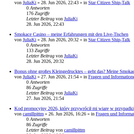
von
JuliaKi
»
28. Jun 2026, 22:43
» in
Star Citizen Ship-Talk
0
Antworten
176
Zugriffe
Letzter Beitrag
von
JuliaKi
28. Jun 2026, 22:43
Smokace Casino – meine Erfahrungen mit den Live-Tischen
von
JuliaKi
»
28. Jun 2026, 20:32
» in
Star Citizen Ship-Talk
0
Antworten
133
Zugriffe
Letzter Beitrag
von
JuliaKi
28. Jun 2026, 20:32
Bonus ohne großes Kleingedrucktes – geht das? Meine Smoka
von
JuliaKi
»
27. Jun 2026, 21:54
» in
Fragen und Information
0
Antworten
86
Zugriffe
Letzter Beitrag
von
JuliaKi
27. Jun 2026, 21:54
Kod promocyjny 2026, który przywrócił mi wiarę w przypadki
von
camillpittm
»
26. Jun 2026, 16:26
» in
Fragen und Informa
0
Antworten
86
Zugriffe
Letzter Beitrag
von
camillpittm