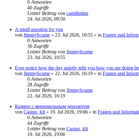
0
Antworten
40
Zugriffe
Letzter Beitrag
von
camillpittm
24. Jul 2026, 09:50
A small question for you
von
JimmyScume
»
23. Jul 2026, 10:55
» in
Fragen und Inform
0
Antworten
36
Zugriffe
Letzter Beitrag
von
JimmyScume
23. Jul 2026, 10:55
Ever notice how the day quietly tells you how you are doing be
von
JimmyScume
»
22. Jul 2026, 16:19
» in
Fragen und Inform
0
Antworten
28
Zugriffe
Letzter Beitrag
von
JimmyScume
22. Jul 2026, 16:19
Казино с минимальным депозитом
von
Casino_kIt
»
19. Jul 2026, 19:06
» in
Fragen und Informat
0
Antworten
44
Zugriffe
Letzter Beitrag
von
Casino_kIt
19. Jul 2026, 19:06