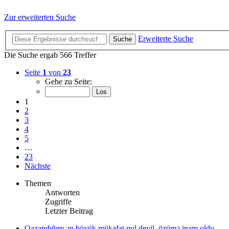
Zur erweiterten Suche
Erweiterte Suche
Suche
Die Suche ergab 566 Treffer
Seite
1
von
23
Gehe zu Seite:
1
2
3
4
5
…
23
Nächste
Themen
Antworten
Zugriffe
Letzter Beitrag
Qazandığım ən böyük mükafat pul deyil, özümə inam oldu