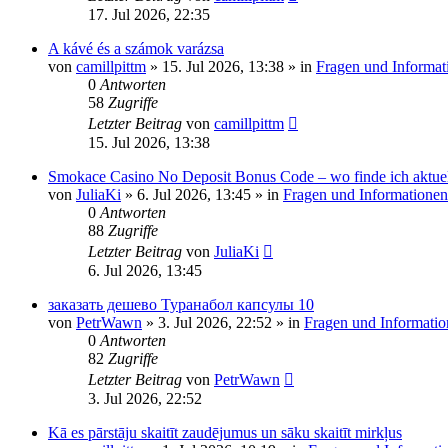
17. Jul 2026, 22:35
A kávé és a számok varázsa
von
camillpittm
»
15. Jul 2026, 13:38
» in
Fragen und Informat
0
Antworten
58
Zugriffe
Letzter Beitrag
von
camillpittm
15. Jul 2026, 13:38
Smokace Casino No Deposit Bonus Code – wo finde ich aktue
von
JuliaKi
»
6. Jul 2026, 13:45
» in
Fragen und Informationen
0
Antworten
88
Zugriffe
Letzter Beitrag
von
JuliaKi
6. Jul 2026, 13:45
заказать дешево Туранабол капсулы 10
von
PetrWawn
»
3. Jul 2026, 22:52
» in
Fragen und Informatio
0
Antworten
82
Zugriffe
Letzter Beitrag
von
PetrWawn
3. Jul 2026, 22:52
Kā es pārstāju skaitīt zaudējumus un sāku skaitīt mirkļus