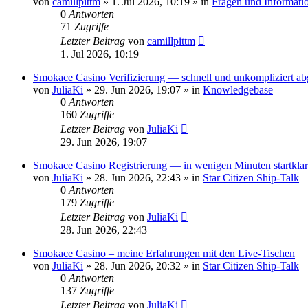
von
camillpittm
»
1. Jul 2026, 10:19
» in
Fragen und Informati
0
Antworten
71
Zugriffe
Letzter Beitrag
von
camillpittm
1. Jul 2026, 10:19
Smokace Casino Verifizierung — schnell und unkompliziert ab
von
JuliaKi
»
29. Jun 2026, 19:07
» in
Knowledgebase
0
Antworten
160
Zugriffe
Letzter Beitrag
von
JuliaKi
29. Jun 2026, 19:07
Smokace Casino Registrierung — in wenigen Minuten startklar
von
JuliaKi
»
28. Jun 2026, 22:43
» in
Star Citizen Ship-Talk
0
Antworten
179
Zugriffe
Letzter Beitrag
von
JuliaKi
28. Jun 2026, 22:43
Smokace Casino – meine Erfahrungen mit den Live-Tischen
von
JuliaKi
»
28. Jun 2026, 20:32
» in
Star Citizen Ship-Talk
0
Antworten
137
Zugriffe
Letzter Beitrag
von
JuliaKi