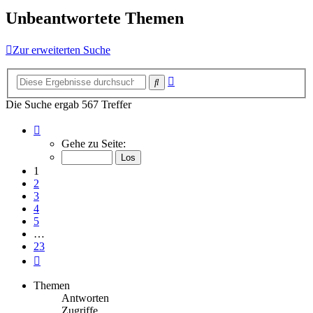
Unbeantwortete Themen
Zur erweiterten Suche
Erweiterte
Suche
Suche
Die Suche ergab 567 Treffer
Seite
1
Gehe zu Seite:
von
23
1
2
3
4
5
…
23
Nächste
Themen
Antworten
Zugriffe