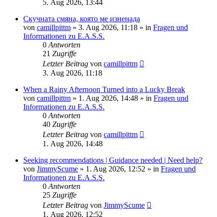
5. Aug 2026, 13:44
Скучната смяна, която ме изненада
von
camillpittm
»
3. Aug 2026, 11:18
» in
Fragen und
Informationen zu E.A.S.S.
0
Antworten
21
Zugriffe
Letzter Beitrag
von
camillpittm
3. Aug 2026, 11:18
When a Rainy Afternoon Turned into a Lucky Break
von
camillpittm
»
1. Aug 2026, 14:48
» in
Fragen und
Informationen zu E.A.S.S.
0
Antworten
40
Zugriffe
Letzter Beitrag
von
camillpittm
1. Aug 2026, 14:48
Seeking recommendations | Guidance needed | Need help?
von
JimmyScume
»
1. Aug 2026, 12:52
» in
Fragen und
Informationen zu E.A.S.S.
0
Antworten
25
Zugriffe
Letzter Beitrag
von
JimmyScume
1. Aug 2026, 12:52