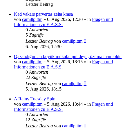
Letzter Beitrag
Kad vakars pārvērtās zelta krāsā
von
camillpittm
»
6. Aug 2026, 12:30
» in
Fragen und
Informationen zu E.A.S.S.
0
Antworten
5
Zugriffe
Letzter Beitrag
von
camillpittm
6. Aug 2026, 12:30
Qazandığım ən böyük mükafat pul deyil, özümə inam oldu
von
camillpittm
»
5. Aug 2026, 18:15
» in
Fragen und
Informationen zu E.A.S.S.
0
Antworten
22
Zugriffe
Letzter Beitrag
von
camillpittm
5. Aug 2026, 18:15
A Rainy Tuesday Spin
von
camillpittm
»
5. Aug 2026, 13:44
» in
Fragen und
Informationen zu E.A.S.S.
0
Antworten
12
Zugriffe
Letzter Beitrag
von
camillpittm