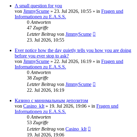
A small question for you
von
JimmyScume
»
23. Jul 2026, 10:55
» in
Fragen und
Informationen zu E.A.S.S.
0
Antworten
47
Zugriffe
Letzter Beitrag
von
JimmyScume
23. Jul 2026, 10:55
Ever notice how the day quietly tells you how you are doing
before you ever stop to ask?
von
JimmyScume
»
22. Jul 2026, 16:19
» in
Fragen und
Informationen zu E.A.S.S.
0
Antworten
38
Zugriffe
Letzter Beitrag
von
JimmyScume
22. Jul 2026, 16:19
Казино с минимальным депозитом
von
Casino_kIt
»
19. Jul 2026, 19:06
» in
Fragen und
Informationen zu E.A.S.S.
0
Antworten
53
Zugriffe
Letzter Beitrag
von
Casino_kIt
19. Jul 2026, 19:06