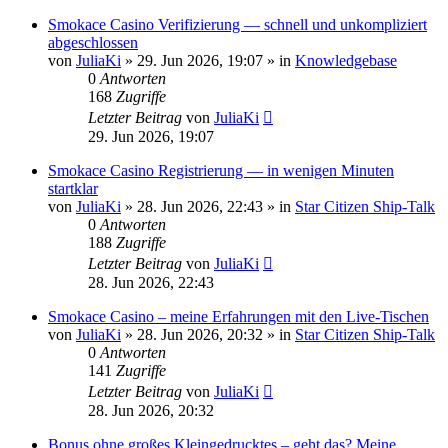
Smokace Casino Verifizierung — schnell und unkompliziert
abgeschlossen
von
JuliaKi
»
29. Jun 2026, 19:07
» in
Knowledgebase
0
Antworten
168
Zugriffe
Letzter Beitrag
von
JuliaKi
29. Jun 2026, 19:07
Smokace Casino Registrierung — in wenigen Minuten
startklar
von
JuliaKi
»
28. Jun 2026, 22:43
» in
Star Citizen Ship-Talk
0
Antworten
188
Zugriffe
Letzter Beitrag
von
JuliaKi
28. Jun 2026, 22:43
Smokace Casino – meine Erfahrungen mit den Live-Tischen
von
JuliaKi
»
28. Jun 2026, 20:32
» in
Star Citizen Ship-Talk
0
Antworten
141
Zugriffe
Letzter Beitrag
von
JuliaKi
28. Jun 2026, 20:32
Bonus ohne großes Kleingedrucktes – geht das? Meine