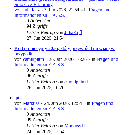
Smokace-Erfahrung
von
JuliaKi
»
27. Jun 2026, 21:54
» in
Fragen und
Informationen zu E.A.S.S.
0
Antworten
94
Zugriffe
Letzter Beitrag
von
JuliaKi
27. Jun 2026, 21:54
Kod promocyjny 2026, który przywrócił mi wiarę w
przypadki
von
camillpittm
»
26. Jun 2026, 16:26
» in
Fragen und
Informationen zu E.A.S.S.
0
Antworten
96
Zugriffe
Letzter Beitrag
von
camillpittm
26. Jun 2026, 16:26
iptv
von
Markuss
»
24. Jun 2026, 12:54
» in
Fragen und
Informationen zu E.A.S.S.
0
Antworten
99
Zugriffe
Letzter Beitrag
von
Markuss
24. Jun 2026, 12:54