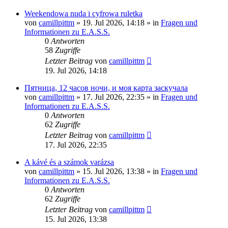
Weekendowa nuda i cyfrowa ruletka
von
camillpittm
»
19. Jul 2026, 14:18
» in
Fragen und
Informationen zu E.A.S.S.
0
Antworten
58
Zugriffe
Letzter Beitrag
von
camillpittm
19. Jul 2026, 14:18
Пятница, 12 часов ночи, и моя карта заскучала
von
camillpittm
»
17. Jul 2026, 22:35
» in
Fragen und
Informationen zu E.A.S.S.
0
Antworten
62
Zugriffe
Letzter Beitrag
von
camillpittm
17. Jul 2026, 22:35
A kávé és a számok varázsa
von
camillpittm
»
15. Jul 2026, 13:38
» in
Fragen und
Informationen zu E.A.S.S.
0
Antworten
62
Zugriffe
Letzter Beitrag
von
camillpittm
15. Jul 2026, 13:38