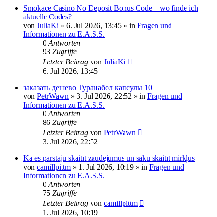
Smokace Casino No Deposit Bonus Code – wo finde ich
aktuelle Codes?
von
JuliaKi
»
6. Jul 2026, 13:45
» in
Fragen und
Informationen zu E.A.S.S.
0
Antworten
93
Zugriffe
Letzter Beitrag
von
JuliaKi
6. Jul 2026, 13:45
заказать дешево Туранабол капсулы 10
von
PetrWawn
»
3. Jul 2026, 22:52
» in
Fragen und
Informationen zu E.A.S.S.
0
Antworten
86
Zugriffe
Letzter Beitrag
von
PetrWawn
3. Jul 2026, 22:52
Kā es pārstāju skaitīt zaudējumus un sāku skaitīt mirkļus
von
camillpittm
»
1. Jul 2026, 10:19
» in
Fragen und
Informationen zu E.A.S.S.
0
Antworten
75
Zugriffe
Letzter Beitrag
von
camillpittm
1. Jul 2026, 10:19