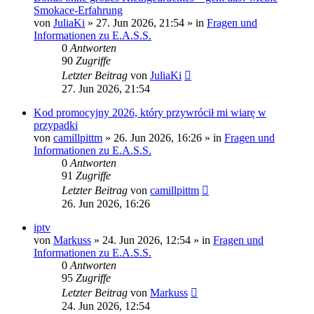
Smokace-Erfahrung
von
JuliaKi
»
27. Jun 2026, 21:54
» in
Fragen und
Informationen zu E.A.S.S.
0
Antworten
90
Zugriffe
Letzter Beitrag
von
JuliaKi
27. Jun 2026, 21:54
Kod promocyjny 2026, który przywrócił mi wiarę w
przypadki
von
camillpittm
»
26. Jun 2026, 16:26
» in
Fragen und
Informationen zu E.A.S.S.
0
Antworten
91
Zugriffe
Letzter Beitrag
von
camillpittm
26. Jun 2026, 16:26
iptv
von
Markuss
»
24. Jun 2026, 12:54
» in
Fragen und
Informationen zu E.A.S.S.
0
Antworten
95
Zugriffe
Letzter Beitrag
von
Markuss
24. Jun 2026, 12:54