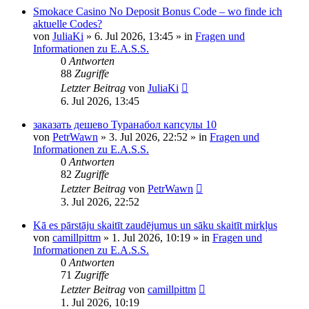
Smokace Casino No Deposit Bonus Code – wo finde ich
aktuelle Codes?
von
JuliaKi
»
6. Jul 2026, 13:45
» in
Fragen und
Informationen zu E.A.S.S.
0
Antworten
88
Zugriffe
Letzter Beitrag
von
JuliaKi
6. Jul 2026, 13:45
заказать дешево Туранабол капсулы 10
von
PetrWawn
»
3. Jul 2026, 22:52
» in
Fragen und
Informationen zu E.A.S.S.
0
Antworten
82
Zugriffe
Letzter Beitrag
von
PetrWawn
3. Jul 2026, 22:52
Kā es pārstāju skaitīt zaudējumus un sāku skaitīt mirkļus
von
camillpittm
»
1. Jul 2026, 10:19
» in
Fragen und
Informationen zu E.A.S.S.
0
Antworten
71
Zugriffe
Letzter Beitrag
von
camillpittm
1. Jul 2026, 10:19