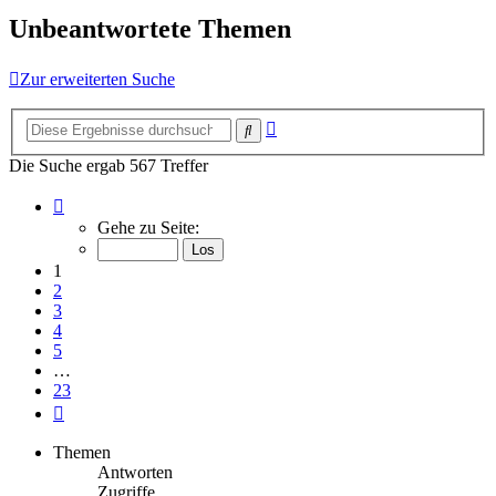
Unbeantwortete Themen
Zur erweiterten Suche
Erweiterte
Suche
Suche
Die Suche ergab 567 Treffer
Seite
1
Gehe zu Seite:
von
23
1
2
3
4
5
…
23
Nächste
Themen
Antworten
Zugriffe