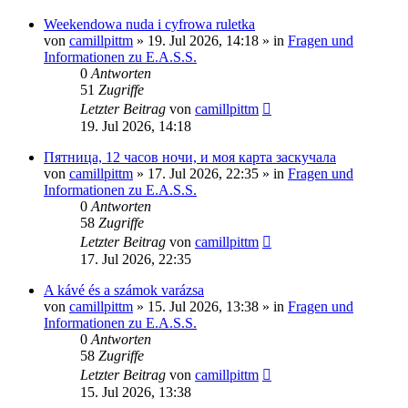
Weekendowa nuda i cyfrowa ruletka
von
camillpittm
»
19. Jul 2026, 14:18
» in
Fragen und
Informationen zu E.A.S.S.
0
Antworten
51
Zugriffe
Letzter Beitrag
von
camillpittm
19. Jul 2026, 14:18
Пятница, 12 часов ночи, и моя карта заскучала
von
camillpittm
»
17. Jul 2026, 22:35
» in
Fragen und
Informationen zu E.A.S.S.
0
Antworten
58
Zugriffe
Letzter Beitrag
von
camillpittm
17. Jul 2026, 22:35
A kávé és a számok varázsa
von
camillpittm
»
15. Jul 2026, 13:38
» in
Fragen und
Informationen zu E.A.S.S.
0
Antworten
58
Zugriffe
Letzter Beitrag
von
camillpittm
15. Jul 2026, 13:38