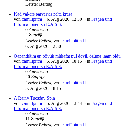
Letzter Beitrag
Kad vakars pārvērtās zelta krāsā
von
camillpittm
»
6. Aug 2026, 12:30
» in
Fragen und
Informationen zu E.A.S.S.
0
Antworten
2
Zugriffe
Letzter Beitrag
von
camillpittm
6. Aug 2026, 12:30
Qazandığım ən böyük mükafat pul deyil, özümə inam oldu
von
camillpittm
»
5. Aug 2026, 18:15
» in
Fragen und
Informationen zu E.A.S.S.
0
Antworten
20
Zugriffe
Letzter Beitrag
von
camillpittm
5. Aug 2026, 18:15
A Rainy Tuesday Spin
von
camillpittm
»
5. Aug 2026, 13:44
» in
Fragen und
Informationen zu E.A.S.S.
0
Antworten
11
Zugriffe
Letzter Beitrag
von
camillpittm