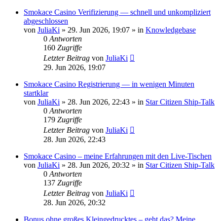
Smokace Casino Verifizierung — schnell und unkompliziert
abgeschlossen
von
JuliaKi
»
29. Jun 2026, 19:07
» in
Knowledgebase
0
Antworten
160
Zugriffe
Letzter Beitrag
von
JuliaKi
29. Jun 2026, 19:07
Smokace Casino Registrierung — in wenigen Minuten
startklar
von
JuliaKi
»
28. Jun 2026, 22:43
» in
Star Citizen Ship-Talk
0
Antworten
179
Zugriffe
Letzter Beitrag
von
JuliaKi
28. Jun 2026, 22:43
Smokace Casino – meine Erfahrungen mit den Live-Tischen
von
JuliaKi
»
28. Jun 2026, 20:32
» in
Star Citizen Ship-Talk
0
Antworten
137
Zugriffe
Letzter Beitrag
von
JuliaKi
28. Jun 2026, 20:32
Bonus ohne großes Kleingedrucktes – geht das? Meine