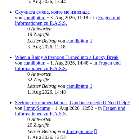
5. Aug 2026, 13:44
Скучната смяна, която ме изненада
von
camillpittm
»
3. Aug 2026, 11:18
» in
Fragen und
Informationen zu E.A.S.S.
0
Antworten
19
Zugriffe
Letzter Beitrag
von
camillpittm
3. Aug 2026, 11:18
When a Rainy Afternoon Turned into a Lucky Break
von
camillpittm
»
1. Aug 2026, 14:48
» in
Fragen und
Informationen zu E.A.S.S.
0
Antworten
32
Zugriffe
Letzter Beitrag
von
camillpittm
1. Aug 2026, 14:48
Seeking recommendations | Guidance needed | Need help?
von
JimmyScume
»
1. Aug 2026, 12:52
» in
Fragen und
Informationen zu E.A.S.S.
0
Antworten
20
Zugriffe
Letzter Beitrag
von
JimmyScume
1. Aug 2026, 12:52