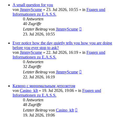
A small question for you
von
JimmyScume
»
23. Jul 2026, 10:55
» in
Fragen und
Informationen zu E.A.S.S.
0
Antworten
40
Zugriffe
Letzter Beitrag
von
JimmyScume
23. Jul 2026, 10:55
Ever notice how the day quietly tells you how you are doing
before you ever stop to ask?
von
JimmyScume
»
22. Jul 2026, 16:19
» in
Fragen und
Informationen zu E.A.S.S.
0
Antworten
32
Zugriffe
Letzter Beitrag
von
JimmyScume
22. Jul 2026, 16:19
Казино с минимальным депозитом
von
Casino_kIt
»
19. Jul 2026, 19:06
» in
Fragen und
Informationen zu E.A.S.S.
0
Antworten
48
Zugriffe
Letzter Beitrag
von
Casino_kIt
19. Jul 2026, 19:06