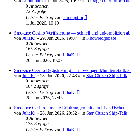
von
camillpittm
»
1. Jul 2026, 10:19
» in
Fragen und Informati
0
Antworten
72
Zugriffe
Letzter Beitrag
von
camillpittm
1. Jul 2026, 10:19
Smokace Casino Verifizierung — schnell und unkompliziert ab
von
JuliaKi
»
29. Jun 2026, 19:07
» in
Knowledgebase
0
Antworten
165
Zugriffe
Letzter Beitrag
von
JuliaKi
29. Jun 2026, 19:07
Smokace Casino Registrierung — in wenigen Minuten startklar
von
JuliaKi
»
28. Jun 2026, 22:43
» in
Star Citizen Ship-Talk
0
Antworten
184
Zugriffe
Letzter Beitrag
von
JuliaKi
28. Jun 2026, 22:43
Smokace Casino – meine Erfahrungen mit den Live-Tischen
von
JuliaKi
»
28. Jun 2026, 20:32
» in
Star Citizen Ship-Talk
0
Antworten
138
Zugriffe
Letzter Beitrag
von
JuliaKi