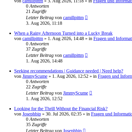
von
camillpittm
»
3. Aug 2026, 11:18
» in
Fragen und Informat
0
Antworten
21
Zugriffe
Letzter Beitrag
von
camillpittm
3. Aug 2026, 11:18
When a Rainy Afternoon Turned into a Lucky Break
von
camillpittm
»
1. Aug 2026, 14:48
» in
Fragen und Informat
0
Antworten
37
Zugriffe
Letzter Beitrag
von
camillpittm
1. Aug 2026, 14:48
Seeking recommendations | Guidance needed | Need help?
von
JimmyScume
»
1. Aug 2026, 12:52
» in
Fragen und Inform
0
Antworten
22
Zugriffe
Letzter Beitrag
von
JimmyScume
1. Aug 2026, 12:52
Looking for the Thrill Without the Financial Risk?
von
Josephbip
»
30. Jul 2026, 02:35
» in
Fragen und Informati
0
Antworten
35
Zugriffe
Letzter Beitrag
von
Josephbip