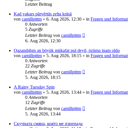
Letzter Beitrag
Kad vakars pārvērtās zelta krāsā
von
camillpittm
»
6. Aug 2026, 12:30
» in
Fragen und Informat
0
Antworten
5
Zugriffe
Letzter Beitrag
von
camillpittm
6. Aug 2026, 12:30
Qazandığım ən böyük mükafat pul deyil, özümə inam oldu
von
camillpittm
»
5. Aug 2026, 18:15
» in
Fragen und Informat
0
Antworten
22
Zugriffe
Letzter Beitrag
von
camillpittm
5. Aug 2026, 18:15
A Rainy Tuesday Spin
von
camillpittm
»
5. Aug 2026, 13:44
» in
Fragen und Informat
0
Antworten
12
Zugriffe
Letzter Beitrag
von
camillpittm
5. Aug 2026, 13:44
Скучната смяна, която ме изненада