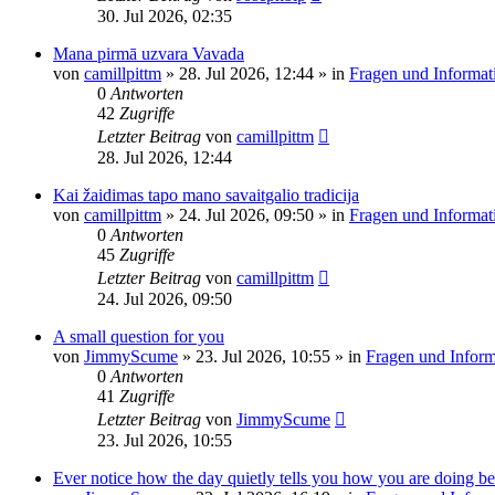
30. Jul 2026, 02:35
Mana pirmā uzvara Vavada
von
camillpittm
»
28. Jul 2026, 12:44
» in
Fragen und Informat
0
Antworten
42
Zugriffe
Letzter Beitrag
von
camillpittm
28. Jul 2026, 12:44
Kai žaidimas tapo mano savaitgalio tradicija
von
camillpittm
»
24. Jul 2026, 09:50
» in
Fragen und Informat
0
Antworten
45
Zugriffe
Letzter Beitrag
von
camillpittm
24. Jul 2026, 09:50
A small question for you
von
JimmyScume
»
23. Jul 2026, 10:55
» in
Fragen und Inform
0
Antworten
41
Zugriffe
Letzter Beitrag
von
JimmyScume
23. Jul 2026, 10:55
Ever notice how the day quietly tells you how you are doing be