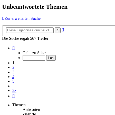
Unbeantwortete Themen
Zur erweiterten Suche
Erweiterte
Suche
Suche
Die Suche ergab 567 Treffer
Seite
1
Gehe zu Seite:
von
23
1
2
3
4
5
…
23
Nächste
Themen
Antworten
Zugriffe