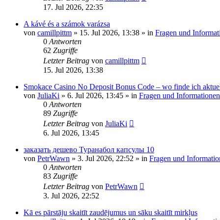
17. Jul 2026, 22:35
A kávé és a számok varázsa
von
camillpittm
»
15. Jul 2026, 13:38
» in
Fragen und Informat
0
Antworten
62
Zugriffe
Letzter Beitrag
von
camillpittm
15. Jul 2026, 13:38
Smokace Casino No Deposit Bonus Code – wo finde ich aktue
von
JuliaKi
»
6. Jul 2026, 13:45
» in
Fragen und Informationen
0
Antworten
89
Zugriffe
Letzter Beitrag
von
JuliaKi
6. Jul 2026, 13:45
заказать дешево Туранабол капсулы 10
von
PetrWawn
»
3. Jul 2026, 22:52
» in
Fragen und Informatio
0
Antworten
83
Zugriffe
Letzter Beitrag
von
PetrWawn
3. Jul 2026, 22:52
Kā es pārstāju skaitīt zaudējumus un sāku skaitīt mirkļus