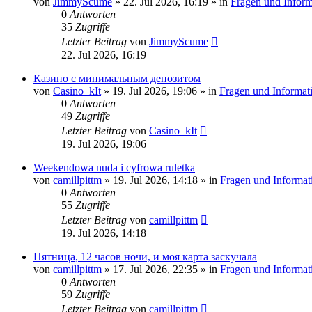
von
JimmyScume
»
22. Jul 2026, 16:19
» in
Fragen und Inform
0
Antworten
35
Zugriffe
Letzter Beitrag
von
JimmyScume
22. Jul 2026, 16:19
Казино с минимальным депозитом
von
Casino_kIt
»
19. Jul 2026, 19:06
» in
Fragen und Informat
0
Antworten
49
Zugriffe
Letzter Beitrag
von
Casino_kIt
19. Jul 2026, 19:06
Weekendowa nuda i cyfrowa ruletka
von
camillpittm
»
19. Jul 2026, 14:18
» in
Fragen und Informat
0
Antworten
55
Zugriffe
Letzter Beitrag
von
camillpittm
19. Jul 2026, 14:18
Пятница, 12 часов ночи, и моя карта заскучала
von
camillpittm
»
17. Jul 2026, 22:35
» in
Fragen und Informat
0
Antworten
59
Zugriffe
Letzter Beitrag
von
camillpittm