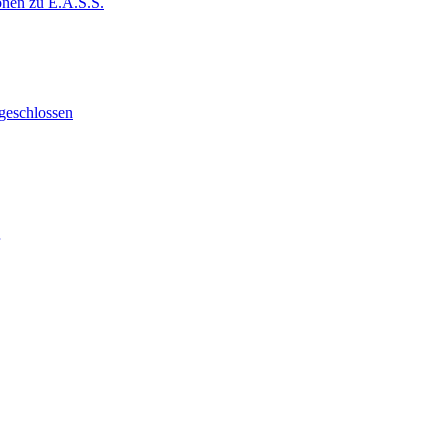
onen zu E.A.S.S.
geschlossen