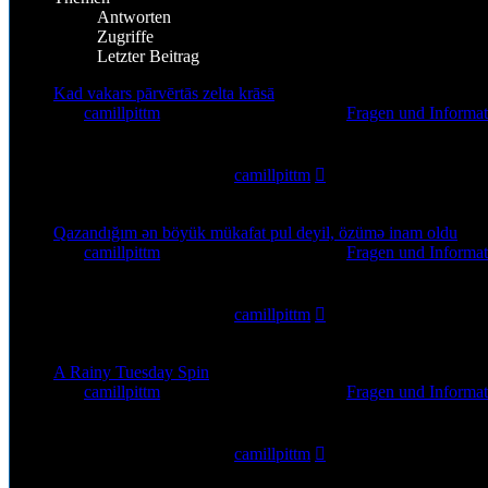
Antworten
Zugriffe
Letzter Beitrag
Kad vakars pārvērtās zelta krāsā
von
camillpittm
»
6. Aug 2026, 12:30
» in
Fragen und Informat
0
Antworten
2
Zugriffe
Letzter Beitrag
von
camillpittm
6. Aug 2026, 12:30
Qazandığım ən böyük mükafat pul deyil, özümə inam oldu
von
camillpittm
»
5. Aug 2026, 18:15
» in
Fragen und Informat
0
Antworten
21
Zugriffe
Letzter Beitrag
von
camillpittm
5. Aug 2026, 18:15
A Rainy Tuesday Spin
von
camillpittm
»
5. Aug 2026, 13:44
» in
Fragen und Informat
0
Antworten
12
Zugriffe
Letzter Beitrag
von
camillpittm
5. Aug 2026, 13:44