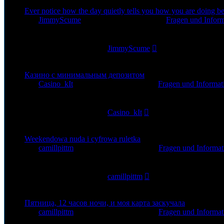
Ever notice how the day quietly tells you how you are doing be
von
JimmyScume
»
22. Jul 2026, 16:19
» in
Fragen und Inform
0
Antworten
33
Zugriffe
Letzter Beitrag
von
JimmyScume
22. Jul 2026, 16:19
Казино с минимальным депозитом
von
Casino_kIt
»
19. Jul 2026, 19:06
» in
Fragen und Informat
0
Antworten
49
Zugriffe
Letzter Beitrag
von
Casino_kIt
19. Jul 2026, 19:06
Weekendowa nuda i cyfrowa ruletka
von
camillpittm
»
19. Jul 2026, 14:18
» in
Fragen und Informat
0
Antworten
53
Zugriffe
Letzter Beitrag
von
camillpittm
19. Jul 2026, 14:18
Пятница, 12 часов ночи, и моя карта заскучала
von
camillpittm
»
17. Jul 2026, 22:35
» in
Fragen und Informat
0
Antworten