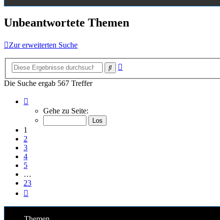
Unbeantwortete Themen
Zur erweiterten Suche
Erweiterte
Suche
Suche
Die Suche ergab 567 Treffer
Seite
1
Gehe zu Seite:
von
23
1
2
3
4
5
…
23
Nächste
Themen