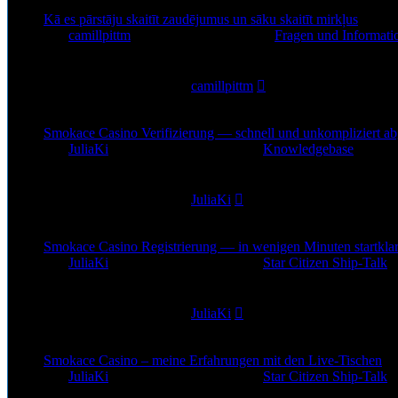
Kā es pārstāju skaitīt zaudējumus un sāku skaitīt mirkļus
von
camillpittm
»
1. Jul 2026, 10:19
» in
Fragen und Informati
0
Antworten
72
Zugriffe
Letzter Beitrag
von
camillpittm
1. Jul 2026, 10:19
Smokace Casino Verifizierung — schnell und unkompliziert ab
von
JuliaKi
»
29. Jun 2026, 19:07
» in
Knowledgebase
0
Antworten
161
Zugriffe
Letzter Beitrag
von
JuliaKi
29. Jun 2026, 19:07
Smokace Casino Registrierung — in wenigen Minuten startkla
von
JuliaKi
»
28. Jun 2026, 22:43
» in
Star Citizen Ship-Talk
0
Antworten
183
Zugriffe
Letzter Beitrag
von
JuliaKi
28. Jun 2026, 22:43
Smokace Casino – meine Erfahrungen mit den Live-Tischen
von
JuliaKi
»
28. Jun 2026, 20:32
» in
Star Citizen Ship-Talk
0
Antworten