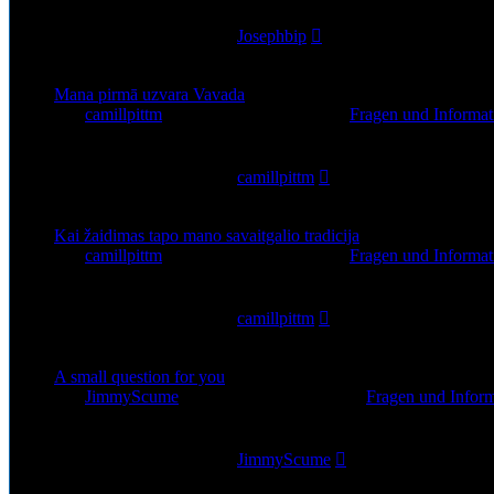
34
Zugriffe
Letzter Beitrag
von
Josephbip
30. Jul 2026, 02:35
Mana pirmā uzvara Vavada
von
camillpittm
»
28. Jul 2026, 12:44
» in
Fragen und Informat
0
Antworten
42
Zugriffe
Letzter Beitrag
von
camillpittm
28. Jul 2026, 12:44
Kai žaidimas tapo mano savaitgalio tradicija
von
camillpittm
»
24. Jul 2026, 09:50
» in
Fragen und Informat
0
Antworten
45
Zugriffe
Letzter Beitrag
von
camillpittm
24. Jul 2026, 09:50
A small question for you
von
JimmyScume
»
23. Jul 2026, 10:55
» in
Fragen und Inform
0
Antworten
41
Zugriffe
Letzter Beitrag
von
JimmyScume
23. Jul 2026, 10:55