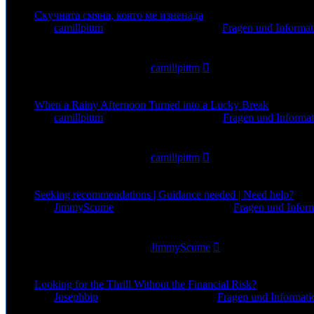
Скучната смяна, която ме изненада
von
camillpittm
»
3. Aug 2026, 11:18
» in
Fragen und Informat
0
Antworten
21
Zugriffe
Letzter Beitrag
von
camillpittm
3. Aug 2026, 11:18
When a Rainy Afternoon Turned into a Lucky Break
von
camillpittm
»
1. Aug 2026, 14:48
» in
Fragen und Informat
0
Antworten
34
Zugriffe
Letzter Beitrag
von
camillpittm
1. Aug 2026, 14:48
Seeking recommendations | Guidance needed | Need help?
von
JimmyScume
»
1. Aug 2026, 12:52
» in
Fragen und Infor
0
Antworten
22
Zugriffe
Letzter Beitrag
von
JimmyScume
1. Aug 2026, 12:52
Looking for the Thrill Without the Financial Risk?
von
Josephbip
»
30. Jul 2026, 02:35
» in
Fragen und Informati
0
Antworten