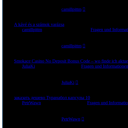
59
Zugriffe
Letzter Beitrag
von
camillpittm
17. Jul 2026, 22:35
A kávé és a számok varázsa
von
camillpittm
»
15. Jul 2026, 13:38
» in
Fragen und Informat
0
Antworten
60
Zugriffe
Letzter Beitrag
von
camillpittm
15. Jul 2026, 13:38
Smokace Casino No Deposit Bonus Code – wo finde ich aktue
von
JuliaKi
»
6. Jul 2026, 13:45
» in
Fragen und Informationen
0
Antworten
89
Zugriffe
Letzter Beitrag
von
JuliaKi
6. Jul 2026, 13:45
заказать дешево Туранабол капсулы 10
von
PetrWawn
»
3. Jul 2026, 22:52
» in
Fragen und Informatio
0
Antworten
83
Zugriffe
Letzter Beitrag
von
PetrWawn
3. Jul 2026, 22:52