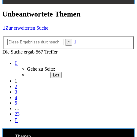
Unbeantwortete Themen
Zur erweiterten Suche
Erweiterte
Suche
Suche
Die Suche ergab 567 Treffer
Seite
1
Gehe zu Seite:
von
23
1
2
3
4
5
…
23
Nächste
Themen