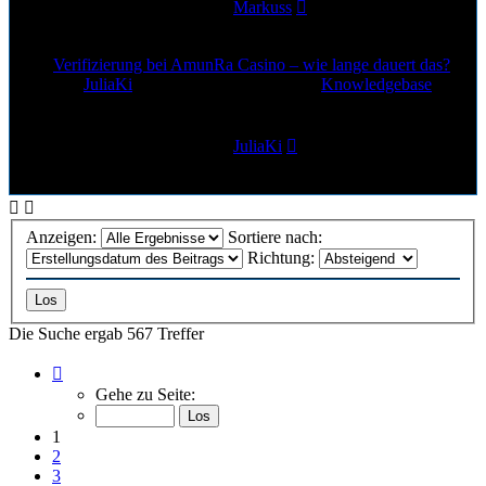
Letzter Beitrag
von
Markuss
24. Jun 2026, 12:54
Verifizierung bei AmunRa Casino – wie lange dauert das?
von
JuliaKi
»
23. Jun 2026, 21:12
» in
Knowledgebase
0
Antworten
106
Zugriffe
Letzter Beitrag
von
JuliaKi
23. Jun 2026, 21:12
Anzeigen:
Sortiere nach:
Richtung:
Die Suche ergab 567 Treffer
Seite
1
Gehe zu Seite:
von
23
1
2
3