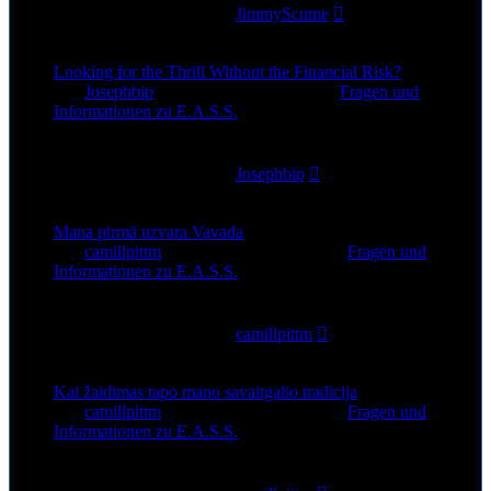
Letzter Beitrag
von
JimmyScume
1. Aug 2026, 12:52
Looking for the Thrill Without the Financial Risk?
von
Josephbip
»
30. Jul 2026, 02:35
» in
Fragen und
Informationen zu E.A.S.S.
0
Antworten
35
Zugriffe
Letzter Beitrag
von
Josephbip
30. Jul 2026, 02:35
Mana pirmā uzvara Vavada
von
camillpittm
»
28. Jul 2026, 12:44
» in
Fragen und
Informationen zu E.A.S.S.
0
Antworten
42
Zugriffe
Letzter Beitrag
von
camillpittm
28. Jul 2026, 12:44
Kai žaidimas tapo mano savaitgalio tradicija
von
camillpittm
»
24. Jul 2026, 09:50
» in
Fragen und
Informationen zu E.A.S.S.
0
Antworten
45
Zugriffe