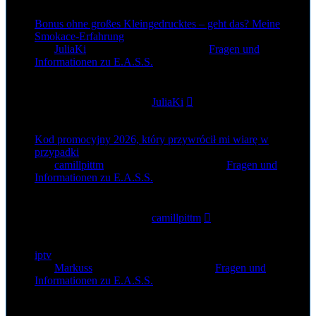
Bonus ohne großes Kleingedrucktes – geht das? Meine
Smokace-Erfahrung
von
JuliaKi
»
27. Jun 2026, 21:54
» in
Fragen und
Informationen zu E.A.S.S.
0
Antworten
92
Zugriffe
Letzter Beitrag
von
JuliaKi
27. Jun 2026, 21:54
Kod promocyjny 2026, który przywrócił mi wiarę w
przypadki
von
camillpittm
»
26. Jun 2026, 16:26
» in
Fragen und
Informationen zu E.A.S.S.
0
Antworten
93
Zugriffe
Letzter Beitrag
von
camillpittm
26. Jun 2026, 16:26
iptv
von
Markuss
»
24. Jun 2026, 12:54
» in
Fragen und
Informationen zu E.A.S.S.
0
Antworten
97
Zugriffe