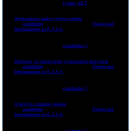
Letzter Beitrag
von
Casino_kIt
19. Jul 2026, 19:06
Weekendowa nuda i cyfrowa ruletka
von
camillpittm
»
19. Jul 2026, 14:18
» in
Fragen und
Informationen zu E.A.S.S.
0
Antworten
55
Zugriffe
Letzter Beitrag
von
camillpittm
19. Jul 2026, 14:18
Пятница, 12 часов ночи, и моя карта заскучала
von
camillpittm
»
17. Jul 2026, 22:35
» in
Fragen und
Informationen zu E.A.S.S.
0
Antworten
59
Zugriffe
Letzter Beitrag
von
camillpittm
17. Jul 2026, 22:35
A kávé és a számok varázsa
von
camillpittm
»
15. Jul 2026, 13:38
» in
Fragen und
Informationen zu E.A.S.S.
0
Antworten
62
Zugriffe