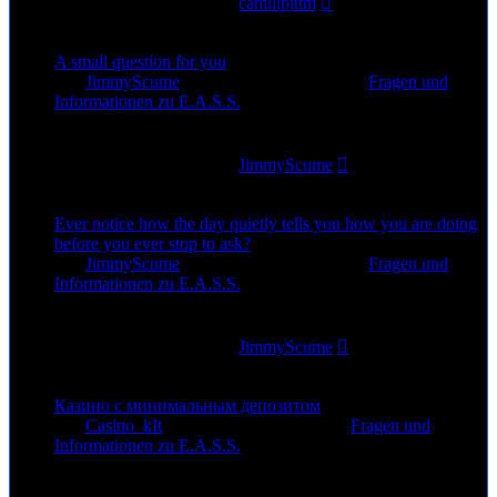
Letzter Beitrag
von
camillpittm
24. Jul 2026, 09:50
A small question for you
von
JimmyScume
»
23. Jul 2026, 10:55
» in
Fragen und
Informationen zu E.A.S.S.
0
Antworten
41
Zugriffe
Letzter Beitrag
von
JimmyScume
23. Jul 2026, 10:55
Ever notice how the day quietly tells you how you are doing
before you ever stop to ask?
von
JimmyScume
»
22. Jul 2026, 16:19
» in
Fragen und
Informationen zu E.A.S.S.
0
Antworten
35
Zugriffe
Letzter Beitrag
von
JimmyScume
22. Jul 2026, 16:19
Казино с минимальным депозитом
von
Casino_kIt
»
19. Jul 2026, 19:06
» in
Fragen und
Informationen zu E.A.S.S.
0
Antworten
49
Zugriffe