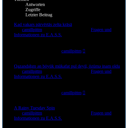
Antworten
Zugriffe
Letzter Beitrag
Kad vakars pārvērtās zelta krāsā
von
camillpittm
»
6. Aug 2026, 12:30
» in
Fragen und
Informationen zu E.A.S.S.
0
Antworten
5
Zugriffe
Letzter Beitrag
von
camillpittm
6. Aug 2026, 12:30
Qazandığım ən böyük mükafat pul deyil, özümə inam oldu
von
camillpittm
»
5. Aug 2026, 18:15
» in
Fragen und
Informationen zu E.A.S.S.
0
Antworten
22
Zugriffe
Letzter Beitrag
von
camillpittm
5. Aug 2026, 18:15
A Rainy Tuesday Spin
von
camillpittm
»
5. Aug 2026, 13:44
» in
Fragen und
Informationen zu E.A.S.S.
0
Antworten