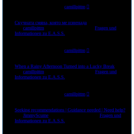
12
Zugriffe
Letzter Beitrag
von
camillpittm
5. Aug 2026, 13:44
Скучната смяна, която ме изненада
von
camillpittm
»
3. Aug 2026, 11:18
» in
Fragen und
Informationen zu E.A.S.S.
0
Antworten
21
Zugriffe
Letzter Beitrag
von
camillpittm
3. Aug 2026, 11:18
When a Rainy Afternoon Turned into a Lucky Break
von
camillpittm
»
1. Aug 2026, 14:48
» in
Fragen und
Informationen zu E.A.S.S.
0
Antworten
37
Zugriffe
Letzter Beitrag
von
camillpittm
1. Aug 2026, 14:48
Seeking recommendations | Guidance needed | Need help?
von
JimmyScume
»
1. Aug 2026, 12:52
» in
Fragen und
Informationen zu E.A.S.S.
0
Antworten
22
Zugriffe