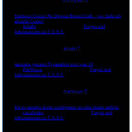
Letzter Beitrag
von
camillpittm
15. Jul 2026, 13:38
Smokace Casino No Deposit Bonus Code – wo finde ich
aktuelle Codes?
von
JuliaKi
»
6. Jul 2026, 13:45
» in
Fragen und
Informationen zu E.A.S.S.
0
Antworten
89
Zugriffe
Letzter Beitrag
von
JuliaKi
6. Jul 2026, 13:45
заказать дешево Туранабол капсулы 10
von
PetrWawn
»
3. Jul 2026, 22:52
» in
Fragen und
Informationen zu E.A.S.S.
0
Antworten
83
Zugriffe
Letzter Beitrag
von
PetrWawn
3. Jul 2026, 22:52
Kā es pārstāju skaitīt zaudējumus un sāku skaitīt mirkļus
von
camillpittm
»
1. Jul 2026, 10:19
» in
Fragen und
Informationen zu E.A.S.S.
0
Antworten
72
Zugriffe