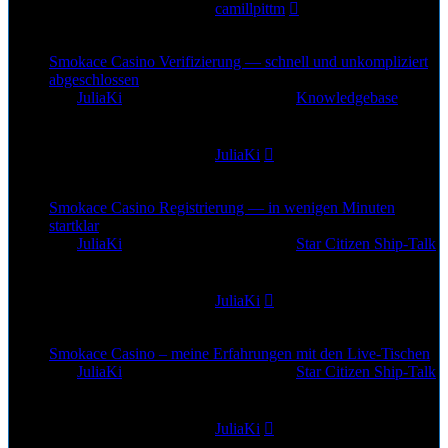
Letzter Beitrag
von
camillpittm
1. Jul 2026, 10:19
Smokace Casino Verifizierung — schnell und unkompliziert
abgeschlossen
von
JuliaKi
»
29. Jun 2026, 19:07
» in
Knowledgebase
0
Antworten
165
Zugriffe
Letzter Beitrag
von
JuliaKi
29. Jun 2026, 19:07
Smokace Casino Registrierung — in wenigen Minuten
startklar
von
JuliaKi
»
28. Jun 2026, 22:43
» in
Star Citizen Ship-Talk
0
Antworten
184
Zugriffe
Letzter Beitrag
von
JuliaKi
28. Jun 2026, 22:43
Smokace Casino – meine Erfahrungen mit den Live-Tischen
von
JuliaKi
»
28. Jun 2026, 20:32
» in
Star Citizen Ship-Talk
0
Antworten
138
Zugriffe
Letzter Beitrag
von
JuliaKi
28. Jun 2026, 20:32