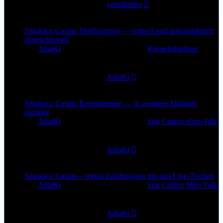
Letzter Beitrag
von
camillpittm
1. Jul 2026, 10:19
Smokace Casino Verifizierung — schnell und unkompliziert
abgeschlossen
von
JuliaKi
»
29. Jun 2026, 19:07
» in
Knowledgebase
0
Antworten
163
Zugriffe
Letzter Beitrag
von
JuliaKi
29. Jun 2026, 19:07
Smokace Casino Registrierung — in wenigen Minuten
startklar
von
JuliaKi
»
28. Jun 2026, 22:43
» in
Star Citizen Ship-Talk
0
Antworten
184
Zugriffe
Letzter Beitrag
von
JuliaKi
28. Jun 2026, 22:43
Smokace Casino – meine Erfahrungen mit den Live-Tischen
von
JuliaKi
»
28. Jun 2026, 20:32
» in
Star Citizen Ship-Talk
0
Antworten
138
Zugriffe
Letzter Beitrag
von
JuliaKi
28. Jun 2026, 20:32