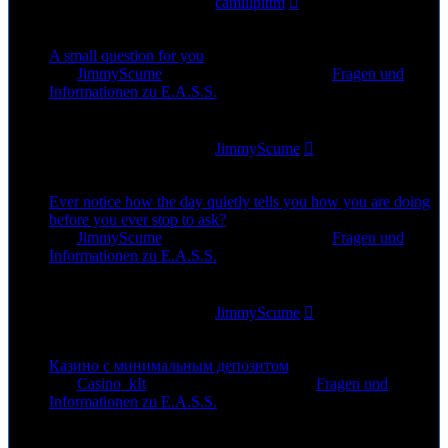
Letzter Beitrag
von
camillpittm
24. Jul 2026, 09:50
A small question for you
von
JimmyScume
»
23. Jul 2026, 10:55
» in
Fragen und
Informationen zu E.A.S.S.
0
Antworten
41
Zugriffe
Letzter Beitrag
von
JimmyScume
23. Jul 2026, 10:55
Ever notice how the day quietly tells you how you are doing
before you ever stop to ask?
von
JimmyScume
»
22. Jul 2026, 16:19
» in
Fragen und
Informationen zu E.A.S.S.
0
Antworten
33
Zugriffe
Letzter Beitrag
von
JimmyScume
22. Jul 2026, 16:19
Казино с минимальным депозитом
von
Casino_kIt
»
19. Jul 2026, 19:06
» in
Fragen und
Informationen zu E.A.S.S.
0
Antworten
49
Zugriffe