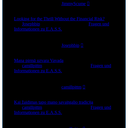
Letzter Beitrag
von
JimmyScume
1. Aug 2026, 12:52
Looking for the Thrill Without the Financial Risk?
von
Josephbip
»
30. Jul 2026, 02:35
» in
Fragen und
Informationen zu E.A.S.S.
0
Antworten
34
Zugriffe
Letzter Beitrag
von
Josephbip
30. Jul 2026, 02:35
Mana pirmā uzvara Vavada
von
camillpittm
»
28. Jul 2026, 12:44
» in
Fragen und
Informationen zu E.A.S.S.
0
Antworten
42
Zugriffe
Letzter Beitrag
von
camillpittm
28. Jul 2026, 12:44
Kai žaidimas tapo mano savaitgalio tradicija
von
camillpittm
»
24. Jul 2026, 09:50
» in
Fragen und
Informationen zu E.A.S.S.
0
Antworten
45
Zugriffe