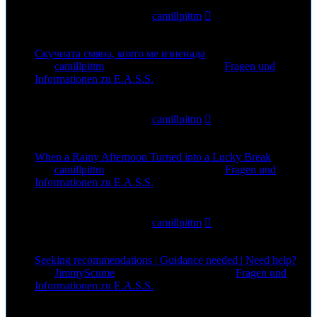
12
Zugriffe
Letzter Beitrag
von
camillpittm
5. Aug 2026, 13:44
Скучната смяна, която ме изненада
von
camillpittm
»
3. Aug 2026, 11:18
» in
Fragen und
Informationen zu E.A.S.S.
0
Antworten
21
Zugriffe
Letzter Beitrag
von
camillpittm
3. Aug 2026, 11:18
When a Rainy Afternoon Turned into a Lucky Break
von
camillpittm
»
1. Aug 2026, 14:48
» in
Fragen und
Informationen zu E.A.S.S.
0
Antworten
35
Zugriffe
Letzter Beitrag
von
camillpittm
1. Aug 2026, 14:48
Seeking recommendations | Guidance needed | Need help?
von
JimmyScume
»
1. Aug 2026, 12:52
» in
Fragen und
Informationen zu E.A.S.S.
0
Antworten
22
Zugriffe