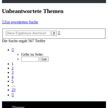
Unbeantwortete Themen
Zur erweiterten Suche
Erweiterte
Suche
Suche
Die Suche ergab 567 Treffer
Seite
1
Gehe zu Seite:
von
23
1
2
3
4
5
…
23
Nächste
Themen