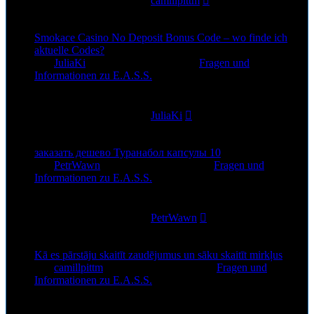
Letzter Beitrag
von
camillpittm
15. Jul 2026, 13:38
Smokace Casino No Deposit Bonus Code – wo finde ich
aktuelle Codes?
von
JuliaKi
»
6. Jul 2026, 13:45
» in
Fragen und
Informationen zu E.A.S.S.
0
Antworten
89
Zugriffe
Letzter Beitrag
von
JuliaKi
6. Jul 2026, 13:45
заказать дешево Туранабол капсулы 10
von
PetrWawn
»
3. Jul 2026, 22:52
» in
Fragen und
Informationen zu E.A.S.S.
0
Antworten
83
Zugriffe
Letzter Beitrag
von
PetrWawn
3. Jul 2026, 22:52
Kā es pārstāju skaitīt zaudējumus un sāku skaitīt mirkļus
von
camillpittm
»
1. Jul 2026, 10:19
» in
Fragen und
Informationen zu E.A.S.S.
0
Antworten
72
Zugriffe