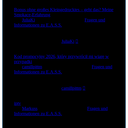
Bonus ohne großes Kleingedrucktes – geht das? Meine
Smokace-Erfahrung
von
JuliaKi
»
27. Jun 2026, 21:54
» in
Fragen und
Informationen zu E.A.S.S.
0
Antworten
91
Zugriffe
Letzter Beitrag
von
JuliaKi
27. Jun 2026, 21:54
Kod promocyjny 2026, który przywrócił mi wiarę w
przypadki
von
camillpittm
»
26. Jun 2026, 16:26
» in
Fragen und
Informationen zu E.A.S.S.
0
Antworten
92
Zugriffe
Letzter Beitrag
von
camillpittm
26. Jun 2026, 16:26
iptv
von
Markuss
»
24. Jun 2026, 12:54
» in
Fragen und
Informationen zu E.A.S.S.
0
Antworten
96
Zugriffe