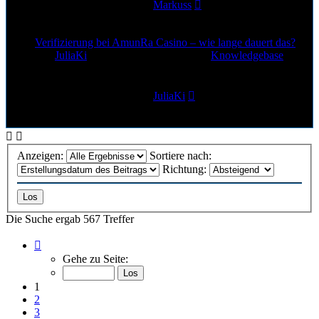
Letzter Beitrag
von
Markuss
24. Jun 2026, 12:54
Verifizierung bei AmunRa Casino – wie lange dauert das?
von
JuliaKi
»
23. Jun 2026, 21:12
» in
Knowledgebase
0
Antworten
106
Zugriffe
Letzter Beitrag
von
JuliaKi
23. Jun 2026, 21:12
Anzeigen:
Sortiere nach:
Richtung:
Die Suche ergab 567 Treffer
Seite
1
Gehe zu Seite:
von
23
1
2
3