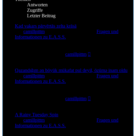
Antworten
Zugriffe
Letzter Beitrag
Kad vakars pārvērtās zelta krāsā
von
camillpittm
»
6. Aug 2026, 12:30
» in
Fragen und
Informationen zu E.A.S.S.
0
Antworten
5
Zugriffe
Letzter Beitrag
von
camillpittm
6. Aug 2026, 12:30
Qazandığım ən böyük mükafat pul deyil, özümə inam oldu
von
camillpittm
»
5. Aug 2026, 18:15
» in
Fragen und
Informationen zu E.A.S.S.
0
Antworten
21
Zugriffe
Letzter Beitrag
von
camillpittm
5. Aug 2026, 18:15
A Rainy Tuesday Spin
von
camillpittm
»
5. Aug 2026, 13:44
» in
Fragen und
Informationen zu E.A.S.S.
0
Antworten