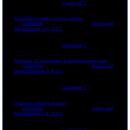
Letzter Beitrag
von
Casino_kIt
19. Jul 2026, 19:06
Weekendowa nuda i cyfrowa ruletka
von
camillpittm
»
19. Jul 2026, 14:18
» in
Fragen und
Informationen zu E.A.S.S.
0
Antworten
53
Zugriffe
Letzter Beitrag
von
camillpittm
19. Jul 2026, 14:18
Пятница, 12 часов ночи, и моя карта заскучала
von
camillpittm
»
17. Jul 2026, 22:35
» in
Fragen und
Informationen zu E.A.S.S.
0
Antworten
59
Zugriffe
Letzter Beitrag
von
camillpittm
17. Jul 2026, 22:35
A kávé és a számok varázsa
von
camillpittm
»
15. Jul 2026, 13:38
» in
Fragen und
Informationen zu E.A.S.S.
0
Antworten
60
Zugriffe